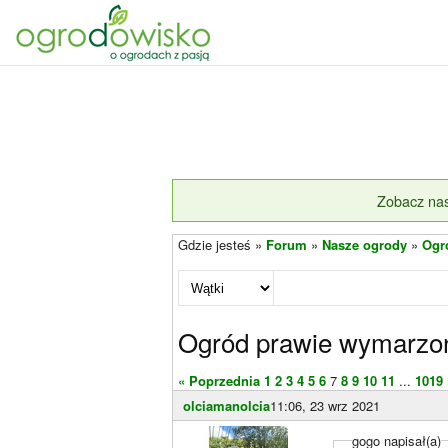
Zobacz nas
Gdzie jesteś »
Forum
»
Nasze ogrody
»
Ogr
Ogród prawie wymarzo
« Poprzednia
1
2
3
4
5
6
7
8
9
10
11
...
1019
olciamanolcia
11:06, 23 wrz 2021
gogo napisał(a)