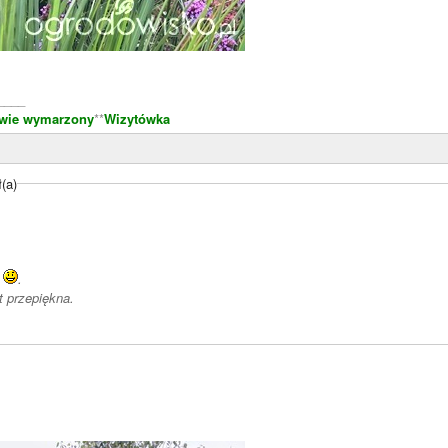
____
awie wymarzony
**
Wizytówka
(a)
e
.
t przepiękna.