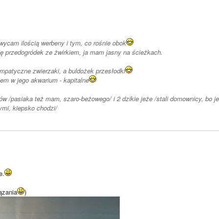
wycam ilością werbeny i tym, co rośnie obok
ę przedogródek ze żwirkiem, ja mam jasny na ścieżkach.
patyczne zwierzaki, a buldożek przesłodki
iem w jego akwarium - kapitalne
ów /pasiaka też mam, szaro-beżowego/ i 2 dzikie jeże /stali domownicy, bo je
ymi, kiepsko chodzi/
e.
ązania
)