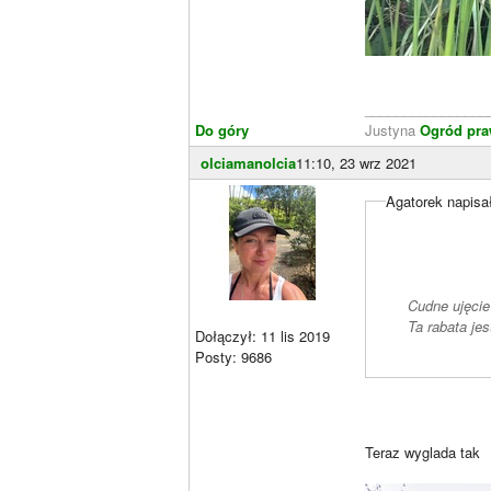
________________
Do góry
Justyna
Ogród pr
olciamanolcia
11:10, 23 wrz 2021
Agatorek napisał
Cudne ujęci
Ta rabata jes
Dołączył: 11 lis 2019
Posty: 9686
Teraz wyglada tak