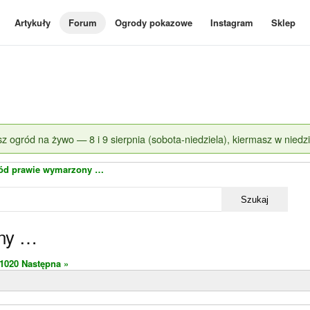
Artykuły
Forum
Ogrody pokazowe
Instagram
Sklep
z ogród na żywo — 8 i 9 sierpnia (sobota-niedziela), kiermasz w niedzi
ód prawie wymarzony …
Szukaj
ny …
1020
Następna »