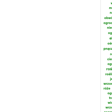
m
n
obwó
ogrod
ni
og
e
oś
pnąc
r
cie
og
roś
rośl
j
wrzo
róże
og
t
wi
wrz
zagr