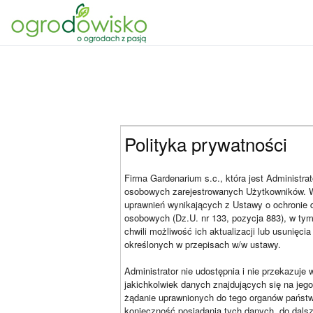
Polityka prywatności
Firma Gardenarium s.c., która jest Administ
osobowych zarejestrowanych Użytkowników. 
uprawnień wynikających z Ustawy o ochronie 
osobowych (Dz.U. nr 133, pozycja 883), w ty
chwili możliwość ich aktualizacji lub usunięc
określonych w przepisach w/w ustawy.
Administrator nie udostępnia i nie przekazu
jakichkolwiek danych znajdujących się na jego
żądanie uprawnionych do tego organów państ
konieczność posiadania tych danych, do dal