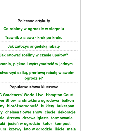
Polecane artykuły
Co robimy w ogrodzie w sierpniu
Trawnik z siewu - krok po kroku
Jak założyć angielską rabatę
Jak ratować rośliny w czasie upałów?
sonia, piękno i wytrzymałość w jednym
 stworzyć dziką, preriową rabatę w swoim
ogrodzie?
Popularne słowa kluczowe
 Gardeners' World Live
Hampton Court
wer Show
architektura ogrodowa
balkon
eny
bioróżnorodność
bukiety
bukszpan
ny
chelsea flower show
cięcie
dekoracje
ale
drzewa
drzewa iglaste
formowanie
laki
jesień w ogrodzie
kolor
kompost
urs
krzewy
lato w ogrodzie
liście
maja