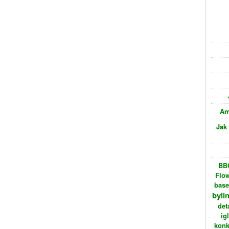
Am
Jak
BBC
Flo
bas
byli
det
ig
konk