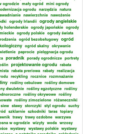
w ogrodzie
mały ogród
mini ogrody
odernizacja ogrodu
narzędzia
natura
awadnianie
nawierzchnie
nawożenie
ogrody angielskie
dki
ogrody Irlandii
y holenderskie
ogrody japońskie
ogrody
emieckie
ogrody polskie
ogrody świata
ogród
rodzenia
ogród bezobsługowy
kologiczny
ogród skalny
okrywanie
wietlenie
paprocie
pielęgnacja ogrodu
poradnik
za
porady ogrodnicze
portrety
projektowanie ogrodu
oślin
rabata
nista
rabata preriowa
rabaty
realizacja
rodu
recykling
rocznice
rozmnażanie
liny
rośliny cebulowe
rośliny domowe
iny dwuletnie
rośliny egzotyczne
rośliny
ednoroczne
rośliny okrywowe
rośliny
sowate
rośliny zimozielone
różaneczniki
siew
stawy
storczyki
styl ogrodu
suchy
ród
szklarnie
szkodniki
taras
topiary
rawnik
trawy
trawy ozdobne
warzywa
osna w ogrodzie
wizyty
woda
wrzosy
ośce
wystawy
wystawy polskie
wystawy
aniczne
z notatnika ogrodnika
zakładanie