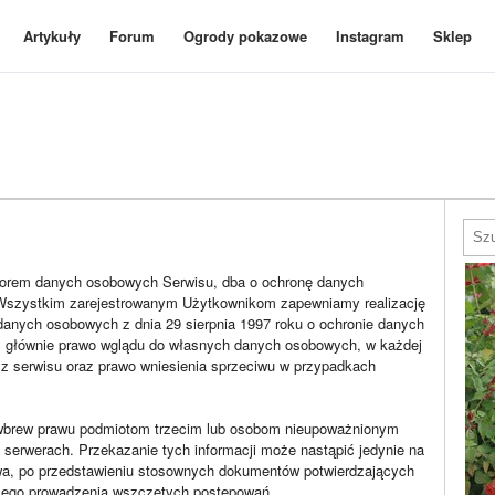
Artykuły
Forum
Ogrody pokazowe
Instagram
Sklep
ratorem danych osobowych Serwisu, dba o ochronę danych
Wszystkim zarejestrowanym Użytkownikom zapewniamy realizację
danych osobowych z dnia 29 sierpnia 1997 roku o ochronie danych
m głównie prawo wglądu do własnych danych osobowych, w każdej
ia z serwisu oraz prawo wniesienia sprzeciwu w przypadkach
je wbrew prawu podmiotom trzecim lub osobom nieupoważnionym
 serwerach. Przekazanie tych informacji może nastąpić jedynie na
wa, po przedstawieniu stosownych dokumentów potwierdzających
szego prowadzenia wszczętych postępowań.