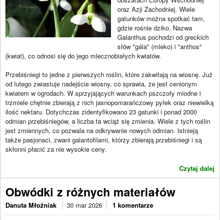
oraz Azji Zachodniej. Wiele
gatunków można spotkać tam,
gdzie rośnie dziko. Nazwa
Galanthus pochodzi od greckich
słów "gála" (mleko) i "anthos"
(kwiat), co odnosi się do jego mlecznobiałych kwiatów.
Przebiśniegi to jedne z pierwszych roślin, które zakwitają na wiosnę. Już
od lutego zwiastuje nadejście wiosny, co sprawia, że jest cenionym
kwiatem w ogrodach. W sprzyjających warunkach pszczoły miodne i
trzmiele chętnie zbierają z nich jasnopomarańczowy pyłek oraz niewielką
ilość nektaru. Dotychczas zidentyfikowano 23 gatunki i ponad 2000
odmian przebiśniegów, a liczba ta wciąż się zmienia. Wiele z tych roślin
jest zmiennych, co pozwala na odkrywanie nowych odmian. Istnieją
także pasjonaci, zwani galantofilami, którzy zbierają przebiśniegi i są
skłonni płacić za nie wysokie ceny.
Czytaj dalej
Obwódki z różnych materiałów
Danuta Młoźniak
30 mar 2026
1 komentarze