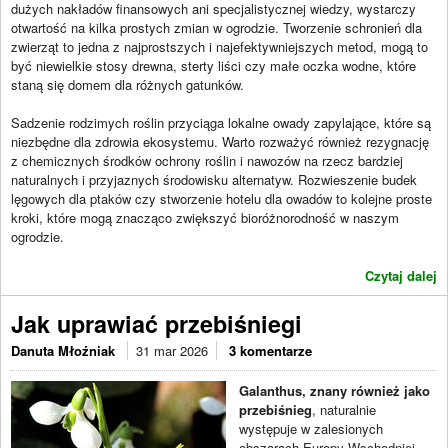
dużych nakładów finansowych ani specjalistycznej wiedzy, wystarczy
otwartość na kilka prostych zmian w ogrodzie. Tworzenie schronień dla
zwierząt to jedna z najprostszych i najefektywniejszych metod, mogą to
być niewielkie stosy drewna, sterty liści czy małe oczka wodne, które
staną się domem dla różnych gatunków.
Sadzenie rodzimych roślin przyciąga lokalne owady zapylające, które są
niezbędne dla zdrowia ekosystemu. Warto rozważyć również rezygnację
z chemicznych środków ochrony roślin i nawozów na rzecz bardziej
naturalnych i przyjaznych środowisku alternatyw. Rozwieszenie budek
lęgowych dla ptaków czy stworzenie hotelu dla owadów to kolejne proste
kroki, które mogą znacząco zwiększyć bioróżnorodność w naszym
ogrodzie.
Czytaj dalej
Jak uprawiać przebiśniegi
Danuta Młoźniak
31 mar 2026
3 komentarze
Galanthus, znany również jako
przebiśnieg
, naturalnie
występuje w zalesionych
obszarach Europy Wschodniej