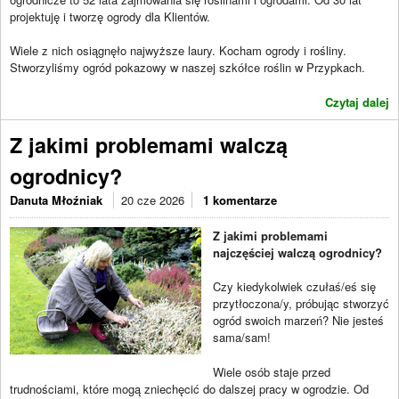
projektuję i tworzę ogrody dla Klientów.
Wiele z nich osiągnęło najwyższe laury. Kocham ogrody i rośliny.
Stworzyliśmy ogród pokazowy w naszej szkółce roślin w Przypkach.
Czytaj dalej
Z jakimi problemami walczą
ogrodnicy?
Danuta Młoźniak
20 cze 2026
1 komentarze
Z jakimi problemami
najczęściej walczą ogrodnicy?
Czy kiedykolwiek czułaś/eś się
przytłoczona/y, próbując stworzyć
ogród swoich marzeń? Nie jesteś
sama/sam!
Wiele osób staje przed
trudnościami, które mogą zniechęcić do dalszej pracy w ogrodzie. Od