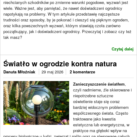
niechcianych szkodników po zmienne warunki pogodowe, wyzwań jest
wiele. Ważne jest, aby pamiętać, że nawet doświadczeni ogrodnicy
napotykają na problemy. W tym artykule przedstawię najczęstsze
trudności oraz sposoby, by je pokonać i cieszyć się pięknym ogrodem,
oraz kilka powszechnych wyzwań, którym stawiają czoła zarówno
początkujący, jak i doświadczeni ogrodnicy. Przeczytaj i zobacz czy też
tak masz?
Czytaj dalej
Światło w ogrodzie kontra natura
Danuta Młoźniak
29 maj 2026
2 komentarze
Zanieczyszczenie światłem
,
czyli nadmierne, źle skierowane i
niepotrzebne sztuczne
oświetlenie staje się coraz
bardziej widocznym problemem
współczesnego świata. Często
traktowane jako kwestia
estetyczna lub energetyczna, w
praktyce ma głęboki wpływ na
procesy biologiczne u ludzi, zwierząt i roślin oraz na równowagę całych