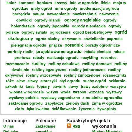
kolor
kompost
konkurs
krzewy
lato w ogrodzie
liście
maja w
ogrodzie
mały ogród
mini ogrody
modernizacja ogrodu
narzędzia
natura
nawadnianie
nawierzchnie
nawożenie
ogrody angielskie
obwódki
ogrody Irlandii
ogrody
holenderskie
ogrody japońskie
ogrody niemieckie
ogrody
ogród
polskie
ogrody świata
ogrodzenia
ogród bezobsługowy
ekologiczny
ogród skalny
okrywanie
oświetlenie
paprocie
poradnik
pielęgnacja ogrodu
pnącza
porady ogrodnicze
projektowanie ogrodu
portrety roślin
rabata cienista
rabata
preriowa
rabaty
realizacja ogrodu
recykling
rocznice
rośliny
rozmnażanie
rośliny cebulowe
rośliny domowe
rośliny
dwuletnie
rośliny egzotyczne
rośliny jednoroczne
rośliny
okrywowe
rośliny wrzosowate
rośliny zimozielone
różaneczniki
róże
siew
stawy
storczyki
styl ogrodu
suchy ogród
szklarnie
szkodniki
taras
topiary
trawnik
trawy
trawy ozdobne
warzywa
wiosna w ogrodzie
wizyty
woda
wrzosy
wrzośce
wystawy
wystawy polskie
wystawy zagraniczne
z notatnika ogrodnika
zakładanie ogrodu
zapylacze
zielony dach
zima w ogrodzie
zioła
łąka kwietna
ściółkowanie
życzenia
żywopłoty
Informacje
Polecane
Subskrybuj
Projekt i
wykonanie
O nas
Zakładanie
RSS
Polityka
ogrodów
Michał Młoźniak