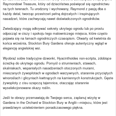
Raymondowi Treasure, który od dzieciństwa poświęcał się ogrodnictwu
na tych terenach. Tu urodzony i wychowany, Raymond z pasją dba o
każdy detal, tworząc przestrzeń pełną dojrzałych i inspirujących
nasadzeń, które zachwycają nawet doświadczonych ogrodników.
Zwiedzający mogą odkrywać sekrety ukrytego ogrodu lub po prostu
odpocząć w ciszy i spokoju tego malowniczego miejsca, które często
pojawia się na łamach ogrodniczych czasopism. Otwarty od kwietnia do
końca września, Stockton Bury Gardens oferuje autentyczny wgląd w
elegancję angielskiej wsi.
Wyobraź sobie tradycyjne dzwonki, Hyacinthoides non-scripta, zdobiące
ścieżkę do ukrytego ogrodu. Pomyśl o strumieniach, stawach,
skalniakach, wspaniałych nasadzeniach otoczonych murami,
mieszanych żywopłotach w ogrodach warzywnych, starannie przyciętych
winoroślach i glicyniach kwitnących na kamiennych konstrukcjach. Gęste
żywopłoty z cisu szepczą tajemnice, otaczając starannie
wyselekcjonowane okazy roślin.
Jeśli te obrazy przemawiają do Twojego serca, zaplanuj wizytę w
Gardens in the Orchard w Stockton Bury w Anglii—miejscu, które jest
prawdziwym ucieleśnieniem ponadczasowego piękna.