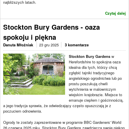
najbliższych latach.
Czytaj dalej
Stockton Bury Gardens - oaza
spokoju i piękna
Danuta Młoźniak
23 gru 2025
3 komentarze
Stockton Bury Gardens
w
Herefordshire to spokojna oaza
idealna dla tych, którzy chcą
zgłębić tajniki tradycyjnego
angielskiego ogrodnictwa lub po
prostu poszukują chwili
wytchnienia w malowniczym
wiejskim krajobrazie. Miejsce to
emanuje ciepłem i gościnnością,
a jego tradycja sprawia, że odwiedzający często opuszczają je z
poczuciem odnowienia.
Ogrody te zostały zaprezentowane w programie BBC Gardeners' World
26 czerwca 2025 roku. Stockton Bury Gardens zawdzięcza swoje piękno