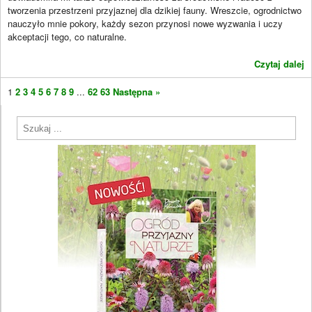
tworzenia przestrzeni przyjaznej dla dzikiej fauny. Wreszcie, ogrodnictwo
nauczyło mnie pokory, każdy sezon przynosi nowe wyzwania i uczy
akceptacji tego, co naturalne.
Czytaj dalej
1
2
3
4
5
6
7
8
9
...
62
63
Następna »