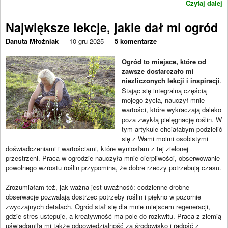
Czytaj dalej
Największe lekcje, jakie dał mi ogród
Danuta Młoźniak
10 gru 2025
5 komentarze
Ogród to miejsce, które od
zawsze dostarczało mi
niezliczonych lekcji i inspiracji
.
Stając się integralną częścią
mojego życia, nauczył mnie
wartości, które wykraczają daleko
poza zwykłą pielęgnację roślin. W
tym artykule chciałabym podzielić
się z Wami moimi osobistymi
doświadczeniami i wartościami, które wyniosłam z tej zielonej
przestrzeni. Praca w ogrodzie nauczyła mnie cierpliwości, obserwowanie
powolnego wzrostu roślin przypomina, że dobre rzeczy potrzebują czasu.
Zrozumiałam też, jak ważna jest uważność: codzienne drobne
obserwacje pozwalają dostrzec potrzeby roślin i piękno w pozornie
zwyczajnych detalach. Ogród stał się dla mnie miejscem regeneracji,
gdzie stres ustępuje, a kreatywność ma pole do rozkwitu. Praca z ziemią
uświadomiła mi także odpowiedzialność za środowisko i radość z