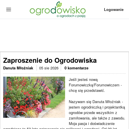
Logowanie
Zaproszenie do Ogrodowiska
Danuta Młoźniak
05 sie 2026
0 komentarze
Jeśli jesteś nową
Forumowiczką/Forumowiczem -
chcę się przedstawić.
Nazywam się Danuta Młoźniak -
jestem ogrodniczką i projektantką
ogrodów przede wszystkim z
zamiłowania, ale także z zawodu.
Moja pasja i doświadczenie
ogrodnicze to 52 lata zajmowania się roślinami i ogrodami. Od 30 lat