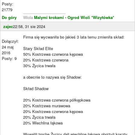
Posty:
21779
____________________
Do góry
Wiola
Malymi krokami - Ogrod Wioli
*Wizytówka*
zajec
22:58, 31 sie 2024
Firma się wycwaniła bo jakieś 3 lata temu zmieniła skład:
Dołączył:
24 maj
Stary Skład Elite
2016
50% Kostrzewa czerwona kępowa
Posty: 9
20% Kostrzewa czerwona
30% Życica trwała
a obecnie to nazywa się Shadow:
Skład Shadow
20% Kostrzewa czerwona półkępkowa
20% Kostrzewa murawowa
20% Kostrzewa czerwona kępowa
20% Życica trwała
20% Wiechlina łąkowa
Wywalili trochę Życicy dali wiechlinę łąkową obniżyli koszty