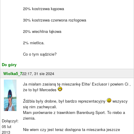
20% kostrzewa kępowa
30% kostrzewa czerwona rozłogowa
20% wiechlina łąkowa
2% mietlica.
Co o tym sądzicie?
Do góry
Wiolka5_7
22:17, 31 sie 2024
Ja miałam zasianą tę mieszankę Elite/ Exclusor i powiem Ci ,
że to był Mercedes
Źdźbla były drobne, był bardzo reprezentacyjny
wszyscy
się nim zachwycali.
Mam porównanie z trawnikiem Barenburg Sport. To niebo a
ziemia.
Dołączył:
05 lut
Nie wiem czy jest teraz dostępna ta mieszanka jeszcze
2013