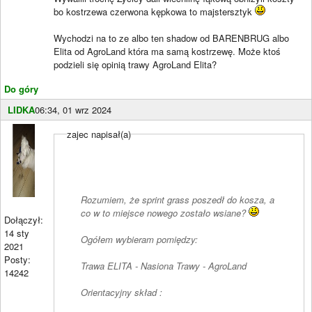
bo kostrzewa czerwona kępkowa to majstersztyk
Wychodzi na to ze albo ten shadow od BARENBRUG albo
Elita od AgroLand która ma samą kostrzewę. Może ktoś
podzieli się opinią trawy AgroLand Elita?
Do góry
LIDKA
06:34, 01 wrz 2024
zajec napisał(a)
Rozumiem, że sprint grass poszedł do kosza, a
co w to miejsce nowego zostało wsiane?
Dołączył:
14 sty
Ogółem wybieram pomiędzy:
2021
Posty:
Trawa ELITA - Nasiona Trawy - AgroLand
14242
Orientacyjny skład :