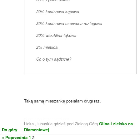
20% kostrzewa kępowa
30% kostrzewa czerwona rozłogowa
20% wiechlina łąkowa
2% mietlica.
Co o tym sądzicie?
Taką samą mieszankę posiałam drugi raz.
____________________
Lidka , lubuskie gdzieś pod Zieloną Górą
Glina i zielsko na
Do góry
Diamentowej
« Poprzednia
1
2