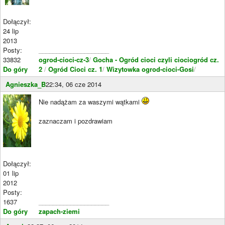
Dołączył:
24 lip
2013
Posty:
____________________
33832
ogrod-cioci-cz-3
/
Gocha - Ogród cioci czyli ciociogród cz.
Do góry
2
/
Ogród Cioci cz. 1
/
Wizytowka ogrod-cioci-Gosi
/
Agnieszka_B
22:34, 06 cze 2014
Nie nadążam za waszymi wątkami
zaznaczam i pozdrawiam
Dołączył:
01 lip
2012
Posty:
1637
____________________
Do góry
zapach-ziemi