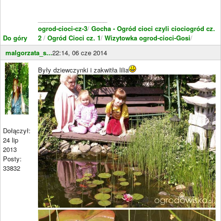
____________________
ogrod-cioci-cz-3
/
Gocha - Ogród cioci czyli ciociogród cz.
Do góry
2
/
Ogród Cioci cz. 1
/
Wizytowka ogrod-cioci-Gosi
/
malgorzata_s...
22:14, 06 cze 2014
Były dziewczynki i zakwitła lilia
Dołączył:
24 lip
2013
Posty:
33832