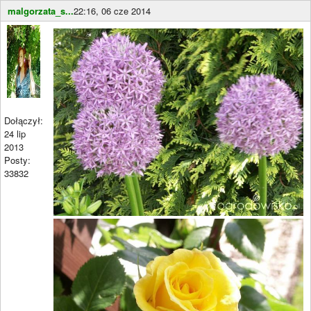
malgorzata_s...
22:16, 06 cze 2014
Dołączył:
24 lip
2013
Posty:
33832