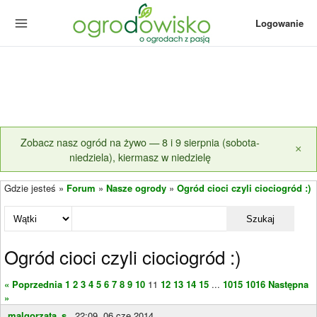
Logowanie
Zobacz nasz ogród na żywo — 8 i 9 sierpnia (sobota-
×
niedziela), kiermasz w niedzielę
Gdzie jesteś »
Forum
»
Nasze ogrody
»
Ogród cioci czyli ciociogród :)
Szukaj
Ogród cioci czyli ciociogród :)
« Poprzednia
1
2
3
4
5
6
7
8
9
10
11
12
13
14
15
...
1015
1016
Następna
»
malgorzata_s...
22:09, 06 cze 2014