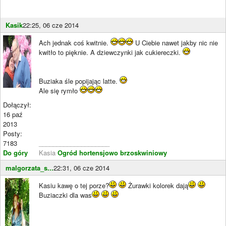
Kasik
22:25, 06 cze 2014
Ach jednak coś kwitnie.
U Ciebie nawet jakby nic nie
kwitło to pięknie. A dziewczynki jak cukiereczki.
Buziaka śle popijając latte.
Ale się rymło
Dołączył:
16 paź
2013
Posty:
7183
____________________
Do góry
Kasia
Ogród hortensjowo brzoskwiniowy
malgorzata_s...
22:31, 06 cze 2014
Kasiu kawę o tej porze?
Żurawki kolorek dają
Buziaczki dla was