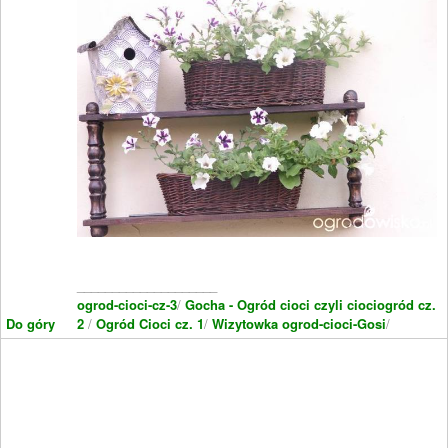
____________________
ogrod-cioci-cz-3
/
Gocha - Ogród cioci czyli ciociogród cz.
Do góry
2
/
Ogród Cioci cz. 1
/
Wizytowka ogrod-cioci-Gosi
/