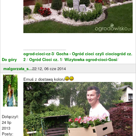
____________________
ogrod-cioci-cz-3
/
Gocha - Ogród cioci czyli ciociogród cz.
Do góry
2
/
Ogród Cioci cz. 1
/
Wizytowka ogrod-cioci-Gosi
/
malgorzata_s...
22:12, 06 cze 2014
Emuś z dostawą koloru
Dołączył:
24 lip
2013
Posty: