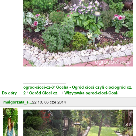
____________________
ogrod-cioci-cz-3
/
Gocha - Ogród cioci czyli ciociogród cz.
Do góry
2
/
Ogród Cioci cz. 1
/
Wizytowka ogrod-cioci-Gosi
/
malgorzata_s...
22:10, 06 cze 2014