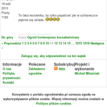
16 paź
2013
Posty:
To taka leciuteńka, by tylko popatrzeć jak w szklaneczce
7183
pięknie się układa.
____________________
Do góry
Kasia
Ogród hortensjowo brzoskwiniowy
« Poprzednia
1
2
3
4
5
6
7
8
9
10
11
12
13
14
15
...
1015
1016
Następna
»
Zaloguj się, aby odpowiedzieć na ten wątek
Informacje
Polecane
Subskrybuj
Projekt i
wykonanie
O nas
Zakładanie
RSS
Polityka
ogrodów
Michał Młoźniak
prywatności
Kontakt
Korzystanie z portalu ogrodowisko.pl oznacza zgodę na
wykorzystywanie plików cookie. Więcej informacji można znaleźć w
Polityce plików cookies