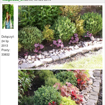
Dołączył:
24 lip
2013
Posty:
33832