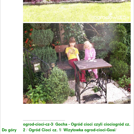
____________________
ogrod-cioci-cz-3
/
Gocha - Ogród cioci czyli ciociogród cz.
Do góry
2
/
Ogród Cioci cz. 1
/
Wizytowka ogrod-cioci-Gosi
/