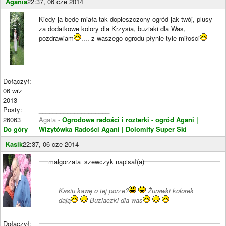
Agania
22:37, 06 cze 2014
Kiedy ja będę miała tak dopieszczony ogród jak twój, plusy
za dodatkowe kolory dla Krzysia, buziaki dla Was,
pozdrawiam
.... z waszego ogrodu płynie tyle miłości
Dołączył:
06 wrz
2013
Posty:
____________________
26063
Agata -
Ogrodowe radości i rozterki - ogród Agani
|
Do góry
Wizytówka Radości Agani
| Dolomity Super Ski
Kasik
22:37, 06 cze 2014
malgorzata_szewczyk napisał(a)
Kasiu kawę o tej porze?
Żurawki kolorek
dają
Buziaczki dla was
Dołączył: