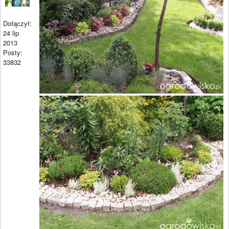
Dołączył:
24 lip
2013
Posty:
33832