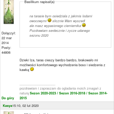
Basilikum napisał(a)
na tarasie bym osiedziala z jakimis lodami
owocowymi
slicznie Wam wyszedl
ale masz wypasionego ciemiernika
Pozdrawiam serdecznie i zycze udanego
Dołączył:
sezonu 2020
22 mar
2014
Posty:
44806
Dzieki Iza, taras cieszy bardzo bardzo, brakowało mi
możliwości komfortowego wychodzenia boso i siedzenia z
kawką
____________________
pozdrawiam i zapraszam do ogladania moich zmagań z
naturą
Sezon 2020-2023 /
Sezon 2016-2018 /
Sezon 2014-
Do góry
2015
Kasya
15:10, 02 lut 2020