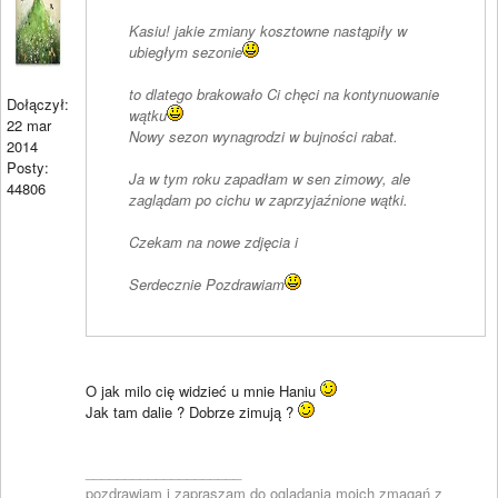
Kasiu! jakie zmiany kosztowne nastąpiły w
ubiegłym sezonie
to dlatego brakowało Ci chęci na kontynuowanie
Dołączył:
wątku
22 mar
Nowy sezon wynagrodzi w bujności rabat.
2014
Posty:
Ja w tym roku zapadłam w sen zimowy, ale
44806
zaglądam po cichu w zaprzyjaźnione wątki.
Czekam na nowe zdjęcia i
Serdecznie Pozdrawiam
O jak milo cię widzieć u mnie Haniu
Jak tam dalie ? Dobrze zimują ?
____________________
pozdrawiam i zapraszam do ogladania moich zmagań z