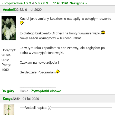
« Poprzednia
1
2
3
4
5
6
7
8
9
...
1140
1141
Następna »
Anabell
22:52, 01 lut 2020
Kasiu! jakie zmiany kosztowne nastąpiły w ubiegłym sezonie
to dlatego brakowało Ci chęci na kontynuowanie wątku
Nowy sezon wynagrodzi w bujności rabat.
Ja w tym roku zapadłam w sen zimowy, ale zaglądam po
Dołączył:
cichu w zaprzyjaźnione wątki.
28 sie
2012
Czekam na nowe zdjęcia i
Posty:
4962
Serdecznie Pozdrawiam
____________________
Do góry
Hania -
Żywopłotki cisowe
Kasya
22:54, 01 lut 2020
Anabell napisał(a)