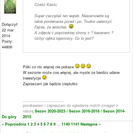
Cześć Kasiu,
Super zaczęłaś ten wątek. Niesamowite są
takie porównania przed i po. Trudno uwierzyć.
Dołączył:
Fajnie, że wróciłaś.
22 mar
A zdjęcie z poprzedniej strony z ? basenem ?
2014
Uchyl rąbka tajemnicy. Co to jest?
Posty:
44806
Póki co nic więcej nie pokaze
W sezonie może cos więcej, ale mysle ze bardzo udane
inwestycje
Zapraszam jak będzie cieplutko
____________________
pozdrawiam i zapraszam do ogladania moich zmagań z
naturą
Sezon 2020-2023 /
Sezon 2016-2018 /
Sezon 2014-
Do góry
2015
« Poprzednia
1
2
3
4
5
6
7
8
9
...
1140
1141
Następna »