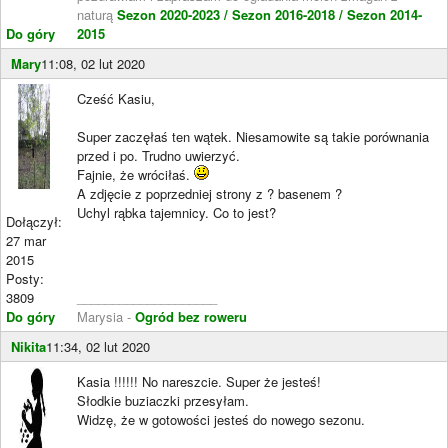
naturą
Sezon 2020-2023 /
Sezon 2016-2018 /
Sezon 2014-
Do góry
2015
Mary
11:08, 02 lut 2020
Cześć Kasiu,
Super zaczęłaś ten wątek. Niesamowite są takie porównania
przed i po. Trudno uwierzyć.
Fajnie, że wróciłaś.
A zdjęcie z poprzedniej strony z ? basenem ?
Uchyl rąbka tajemnicy. Co to jest?
Dołączył:
27 mar
2015
Posty:
3809
____________________
Do góry
Marysia -
Ogród bez roweru
Nikita
11:34, 02 lut 2020
Kasia !!!!!! No nareszcie. Super że jesteś!
Słodkie buziaczki przesyłam.
Widzę, że w gotowości jesteś do nowego sezonu.