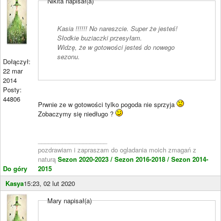
Nikita napisał(a)
Kasia !!!!!! No nareszcie. Super że jesteś!
Słodkie buziaczki przesyłam.
Widzę, że w gotowości jesteś do nowego
sezonu.
Dołączył:
22 mar
2014
Posty:
44806
Prwnie ze w gotowości tylko pogoda nie sprzyja
Zobaczymy się niedługo ?
____________________
pozdrawiam i zapraszam do ogladania moich zmagań z
naturą
Sezon 2020-2023 /
Sezon 2016-2018 /
Sezon 2014-
Do góry
2015
Kasya
15:23, 02 lut 2020
Mary napisał(a)