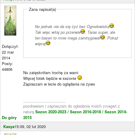
Zana napisał(a)
No jednak nie da się żyć bez Ogrodowiska
.
Tak więc witaj po przerwie
. Taras super, ale
ten basen to mnie mega zaintrygował
. Pokaż
więcej
Dołączył:
22 mar
2014
Posty:
44806
No zatęskniłam trochę za wami
Więcej fotek będzie w sezonie
Zapraszam w lecie do oglądania na żywo
____________________
pozdrawiam i zapraszam do ogladania moich zmagań z
naturą
Sezon 2020-2023 /
Sezon 2016-2018 /
Sezon 2014-
Do góry
2015
Kasya
15:09, 02 lut 2020