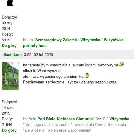
Dołączył:
03 sty
2014
Posty:
____________________
5919
Nikita -
Szmaragdowy Zakątek
/
Wizytówka
/
Wizytówka-
Do góry
portrety host
Basilikum
13:59, 02 lut 2020
na tarasie bym osiedziala z jakimis lodami owocowymi
slicznie Wam wyszedl
ale masz wypasionego ciemiernika
Pozdrawiam serdecznie i zycze udanego sezonu 2020
Dołączył:
14 cze
2015
____________________
Posty:
IzaBela
Pod Bialo-Niebieska Chmurka
***
cz.I
***
Wizytowka
21946
"Nie moge na dluzej zostac" -wyszeptala Chwila Szczescia -
Do góry
"ale wloze w Twoje serce wspomnienia"