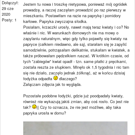
Dołączył:
Jestem tu nowa i troszkę nietypowa, ponieważ mój ogródek
29 cze
prowadzę, a raczej zaczęłam prowadzić po raz pierwszy w
2020
mieszkaniu. Postawiłam na razie na paprykę i pomidory
Posty: 1
karłowe. Papryka zwyczajna słodka.
Posiałam, krzaczki urosły, nawet mają teraz kwiaty i co? No
właśnie i nic. W warunkach domowych nie ma mowy o
zapylaniu naturalnym, więc gdy tylko pojawiły się kwiaty na
papryce (całkiem niedawno, ale są), starałam się je zapylić
samodzielnie, potrząsałam delikatnie, stukałam w kwiatek, a
także próbowałam pędzelkiem ruszać. W krótkim czasie, od
tych "zabiegów" kwiat opadł - tzn. same płatki z pręcikami,
została reszta ze słupkiem. Minęło ok 1,5 tygodnia i nic tam
się nie działo, zaczęło jednak żółknąć, aż w końcu dzisiaj
łodyżka odpadła
dlaczego?
Załączam zdjęcia jak to wygląda.
Pozostałe podobne łodyżki, gdzie już poodpadały kwiaty,
również nie wykazują jakiś zmian, aby coś rosło. Co jest nie
tak?
(( Czy to oznacza, że nie jest możliwe, aby taka
papryka urosła w domu?