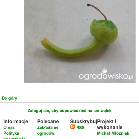
Do góry
Zaloguj się, aby odpowiedzieć na ten wątek
Informacje
Polecane
Subskrybuj
Projekt i
wykonanie
O nas
Zakładanie
RSS
Polityka
ogrodów
Michał Młoźniak
prywatności