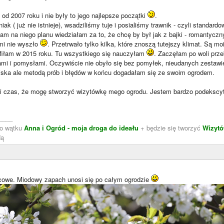
od 2007 roku i nie były to jego najlepsze początki
.
iak ( już nie istnieje), wsadziliśmy tuje i posialiśmy trawnik - czyli standar
am na niego planu wiedziałam za to, że chcę by był jak z bajki - romantycz
mi nie wyszło
. Przetrwało tylko kilka, które znoszą tutejszy klimat. Są m
fiłam w 2015 roku. Tu wszystkiego się nauczyłam
. Zaczęłam po woli prze
ami i pomysłami. Oczywiście nie obyło się bez pomyłek, nieudanych zestawi
iska ale metodą prób i błędów w końcu dogadałam się ze swoim ogrodem.
ki czas, że mogę stworzyć wizytówkę mego ogrodu. Jestem bardzo podeksc
____
do wątku
Anna i Ogród - moja droga do ideału
+ będzie się tworzyć
Wizytó
dą
cowe. Miodowy zapach unosi się po całym ogrodzie