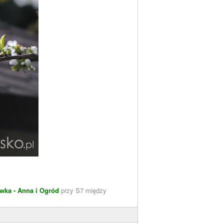
wka - Anna i Ogród
przy S7 między