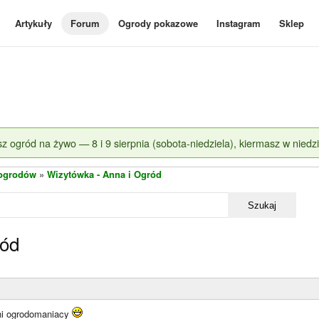
Artykuły
Forum
Ogrody pokazowe
Instagram
Sklep
z ogród na żywo — 8 i 9 sierpnia (sobota-niedziela), kiermasz w niedzi
 ogrodów
»
Wizytówka - Anna i Ogród
Szukaj
ród
ni ogrodomaniacy