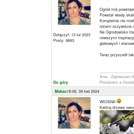
Ogród mój powstaje 
Powstał wtedy skaln
Kompletnie nie miał
różami oczywiście 
Na Ogrodowisko tra
Dołączył: 13 lut 2023
nowszymi inspiracj
Posty: 8663
glebowych i stanow
Teraz przyszedł ta
________________
Ania - Zapraszam 
Do góry
Płońskiem a Ostró
Makao
18:06, 09 kwi 2024
WIOSNA
Kwitną drzewa owo