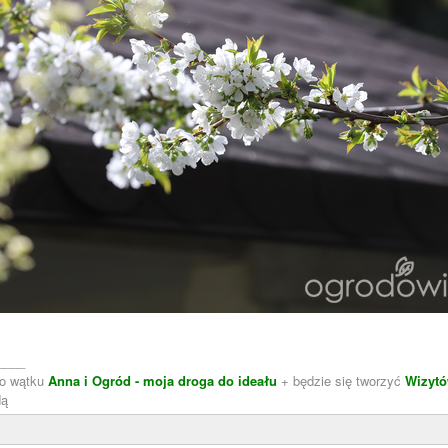
____
do wątku
Anna i Ogród - moja droga do ideału
+ będzie się tworzyć
Wizytó
dą