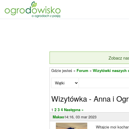
Zobacz nas
Gdzie jesteś »
Forum
»
Wizytówki naszych
Wizytówka - Anna i Og
1
2
3
4
Następna »
Makao
14:16, 03 mar 2023
Witajcie moi kocha