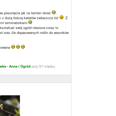
dowe posunięcia jak na tamten okres
.
ny z dużą ilością kwiatów zwłaszcza róż
. Z
oimi terminatorkami
kształcać swój ogród niesiona coraz to
eń oraz źle dopasowanych roślin do warunków
ytowana
wka - Anna i Ogród
przy S7 między