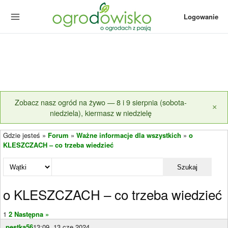
Logowanie
Zobacz nasz ogród na żywo — 8 i 9 sierpnia (sobota-
×
niedziela), kiermasz w niedzielę
Gdzie jesteś »
Forum
»
Ważne informacje dla wszystkich
»
o
KLESZCZACH – co trzeba wiedzieć
Szukaj
o KLESZCZACH – co trzeba wiedzieć
1
2
Następna »
pestka56
13:09, 13 cze 2024