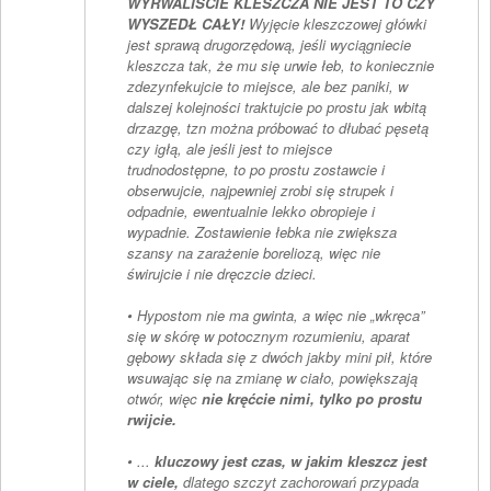
WYRWALIŚCIE KLESZCZA NIE JEST TO CZY
WYSZEDŁ CAŁY!
Wyjęcie kleszczowej główki
jest sprawą drugorzędową, jeśli wyciągniecie
kleszcza tak, że mu się urwie łeb, to koniecznie
zdezynfekujcie to miejsce, ale bez paniki, w
dalszej kolejności traktujcie po prostu jak wbitą
drzazgę, tzn można próbować to dłubać pęsetą
czy igłą, ale jeśli jest to miejsce
trudnodostępne, to po prostu zostawcie i
obserwujcie, najpewniej zrobi się strupek i
odpadnie, ewentualnie lekko obropieje i
wypadnie. Zostawienie łebka nie zwiększa
szansy na zarażenie boreliozą, więc nie
świrujcie i nie dręczcie dzieci.
• Hypostom nie ma gwinta, a więc nie „wkręca”
się w skórę w potocznym rozumieniu, aparat
gębowy składa się z dwóch jakby mini pił, które
wsuwając się na zmianę w ciało, powiększają
otwór, więc
nie kręćcie nimi, tylko po prostu
rwijcie.
• ...
kluczowy jest czas, w jakim kleszcz jest
w ciele,
dlatego szczyt zachorowań przypada