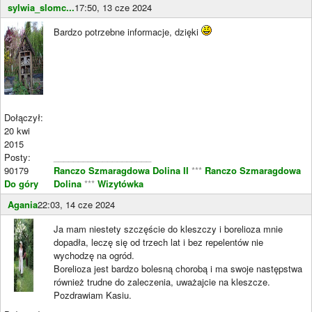
sylwia_slomc...
17:50, 13 cze 2024
Bardzo potrzebne informacje, dzięki
Dołączył:
20 kwi
2015
Posty:
____________________
90179
Ranczo Szmaragdowa Dolina II
***
Ranczo Szmaragdowa
Do góry
Dolina
***
Wizytówka
Agania
22:03, 14 cze 2024
Ja mam niestety szczęście do kleszczy i borelioza mnie
dopadła, leczę się od trzech lat i bez repelentów nie
wychodzę na ogród.
Borelioza jest bardzo bolesną chorobą i ma swoje następstwa
również trudne do zaleczenia, uważajcie na kleszcze.
Pozdrawiam Kasiu.