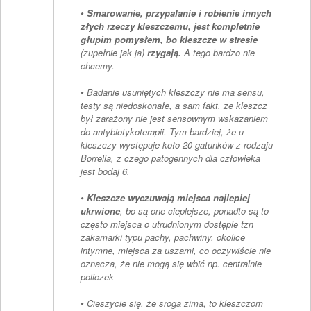
•
Smarowanie, przypalanie i robienie innych
złych rzeczy kleszczemu, jest kompletnie
głupim pomysłem, bo kleszcze w stresie
(zupełnie jak ja)
rzygają.
A tego bardzo nie
chcemy.
• Badanie usuniętych kleszczy nie ma sensu,
testy są niedoskonałe, a sam fakt, ze kleszcz
był zarażony nie jest sensownym wskazaniem
do antybiotykoterapii. Tym bardziej, że u
kleszczy występuje koło 20 gatunków z rodzaju
Borrelia, z czego patogennych dla człowieka
jest bodaj 6.
•
Kleszcze wyczuwają miejsca najlepiej
ukrwione
, bo są one cieplejsze, ponadto są to
często miejsca o utrudnionym dostępie tzn
zakamarki typu pachy, pachwiny, okolice
intymne, miejsca za uszami, co oczywiście nie
oznacza, że nie mogą się wbić np. centralnie
policzek
• Cieszycie się, że sroga zima, to kleszczom