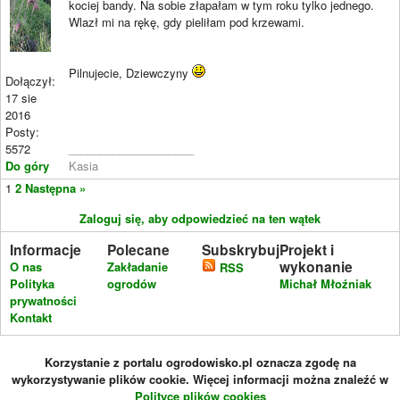
kociej bandy. Na sobie złapałam w tym roku tylko jednego.
Wlazł mi na rękę, gdy pieliłam pod krzewami.
Pilnujecie, Dziewczyny
Dołączył:
17 sie
2016
Posty:
5572
____________________
Do góry
Kasia
1
2
Następna »
Zaloguj się, aby odpowiedzieć na ten wątek
Informacje
Polecane
Subskrybuj
Projekt i
wykonanie
O nas
Zakładanie
RSS
Polityka
ogrodów
Michał Młoźniak
prywatności
Kontakt
Korzystanie z portalu ogrodowisko.pl oznacza zgodę na
wykorzystywanie plików cookie. Więcej informacji można znaleźć w
Polityce plików cookies