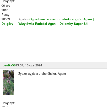
Dołączył:
06 wrz
2013
Posty:
____________________
26063
Agata -
Ogrodowe radości i rozterki - ogród Agani
|
Do góry
Wizytówka Radości Agani
| Dolomity Super Ski
pestka56
13:07, 15 cze 2024
Życzę wyjścia z choróbska, Agato
Dołączył: