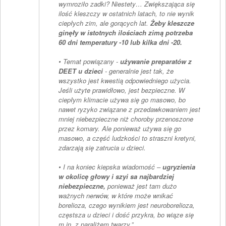
wymroziło zadki? Niestety… Zwiększająca się
ilość kleszczy w ostatnich latach, to nie wynik
ciepłych zim, ale gorących lat.
Żeby kleszcze
ginęły w istotnych ilościach zimą potrzeba
60 dni temperatury -10 lub kilka dni -20.
• Temat powiązany -
używanie preparatów z
DEET u dzieci
- generalnie jest tak, że
wszystko jest kwestią odpowiedniego użycia.
Jeśli użyte prawidłowo, jest bezpieczne. W
ciepłym klimacie używa się go masowo, bo
nawet ryzyko związane z przedawkowaniem jest
mniej niebezpieczne niż choroby przenoszone
przez komary. Ale ponieważ używa się go
masowo, a część ludzkości to straszni kretyni,
zdarzają się zatrucia u dzieci.
• I na koniec kiepska wiadomość –
ugryzienia
w okolicę głowy i szyi sa najbardziej
niebezpieczne,
ponieważ jest tam dużo
ważnych nerwów, w które może wnikać
borelioza, czego wynikiem jest neuroborelioza,
częstsza u dzieci i dość przykra, bo wiąze się
m.in. z paraliżem twarzy.”