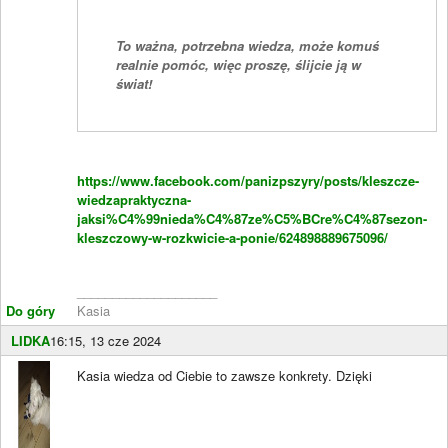
To ważna, potrzebna wiedza, może komuś
realnie pomóc, więc proszę, ślijcie ją w
świat!
https://www.facebook.com/panizpszyry/posts/kleszcze-
wiedzapraktyczna-
jaksi%C4%99nieda%C4%87ze%C5%BCre%C4%87sezon-
kleszczowy-w-rozkwicie-a-ponie/624898889675096/
____________________
Do góry
Kasia
LIDKA
16:15, 13 cze 2024
Kasia wiedza od Ciebie to zawsze konkrety. Dzięki