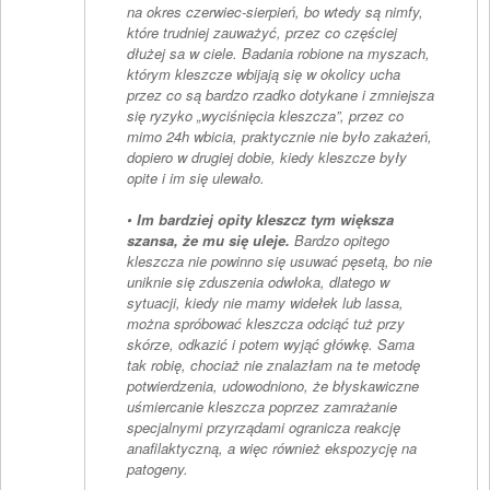
na okres czerwiec-sierpień, bo wtedy są nimfy,
które trudniej zauważyć, przez co częściej
dłużej sa w ciele. Badania robione na myszach,
którym kleszcze wbijają się w okolicy ucha
przez co są bardzo rzadko dotykane i zmniejsza
się ryzyko „wyciśnięcia kleszcza”, przez co
mimo 24h wbicia, praktycznie nie było zakażeń,
dopiero w drugiej dobie, kiedy kleszcze były
opite i im się ulewało.
•
Im bardziej opity kleszcz tym większa
szansa, że mu się uleje.
Bardzo opitego
kleszcza nie powinno się usuwać pęsetą, bo nie
uniknie się zduszenia odwłoka, dlatego w
sytuacji, kiedy nie mamy widełek lub lassa,
można spróbować kleszcza odciąć tuż przy
skórze, odkazić i potem wyjąć główkę. Sama
tak robię, chociaż nie znalazłam na te metodę
potwierdzenia, udowodniono, że błyskawiczne
uśmiercanie kleszcza poprzez zamrażanie
specjalnymi przyrządami ogranicza reakcję
anafilaktyczną, a więc również ekspozycję na
patogeny.