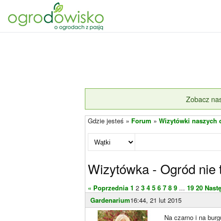
Zobacz nas
Gdzie jesteś »
Forum
»
Wizytówki naszych
Wizytówka - Ogród nie
« Poprzednia
1
2
3
4
5
6
7
8
9
...
19
20
Nast
Gardenarium
16:44, 21 lut 2015
Na czarno i na burg