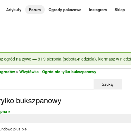
Artykuły
Forum
Ogrody pokazowe
Instagram
Sklep
z ogród na żywo — 8 i 9 sierpnia (sobota-niedziela), kiermasz w niedzi
 ogrodów
»
Wizytówka - Ogród nie tylko bukszpanowy
Szukaj
 tylko bukszpanowy
ępna »
undowo plus biel.