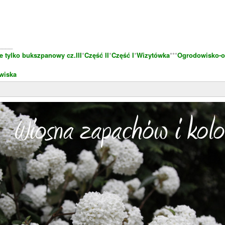
____
e tylko bukszpanowy cz.III
*
Część II
*
Część I
*
Wizytówka
***
Ogrodowisko-o
wiska