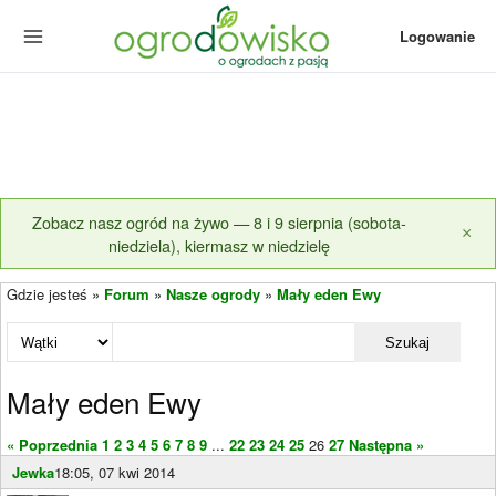
Logowanie
Zobacz nasz ogród na żywo — 8 i 9 sierpnia (sobota-
×
niedziela), kiermasz w niedzielę
Gdzie jesteś »
Forum
»
Nasze ogrody
»
Mały eden Ewy
Szukaj
Mały eden Ewy
« Poprzednia
1
2
3
4
5
6
7
8
9
...
22
23
24
25
26
27
Następna »
Jewka
18:05, 07 kwi 2014