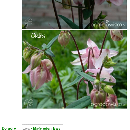
____________________
Do góry
Ewa
- Mały eden Ewy