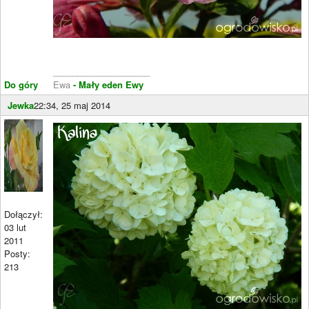
____________________
Do góry
Ewa
- Mały eden Ewy
Jewka
22:34, 25 maj 2014
Dołączył:
03 lut
2011
Posty:
213