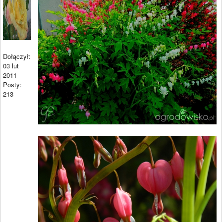
Dołączył:
03 lut
2011
Posty:
213