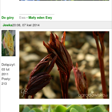
____________________
Do góry
Ewa
- Mały eden Ewy
Jewka
20:08, 07 kwi 2014
Dołączył:
03 lut
2011
Posty:
213