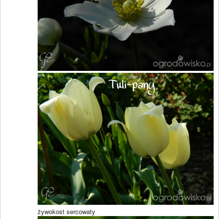
żywokost sercowaty