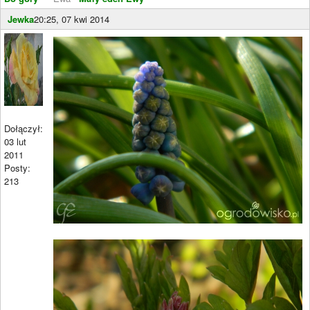
Jewka
20:25, 07 kwi 2014
Dołączył:
03 lut
2011
Posty:
213