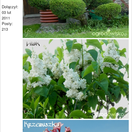
Dołączył:
03 lut
2011
Posty:
213