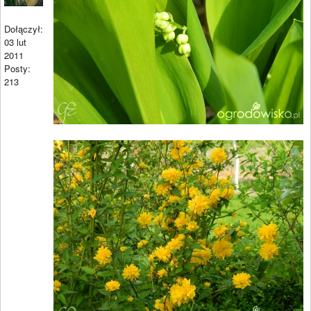
Dołączył:
03 lut
2011
Posty:
213