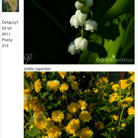
Dołączył:
03 lut
2011
Posty:
213
złotlin japoński