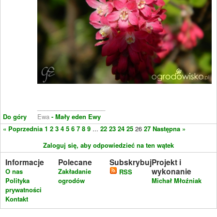
____________________
Do góry
Ewa
- Mały eden Ewy
« Poprzednia
1
2
3
4
5
6
7
8
9
...
22
23
24
25
26
27
Następna »
Zaloguj się, aby odpowiedzieć na ten wątek
Informacje
Polecane
Subskrybuj
Projekt i
wykonanie
O nas
Zakładanie
RSS
Polityka
ogrodów
Michał Młoźniak
prywatności
Kontakt