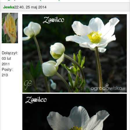
Jewka
22:40, 25 maj 2014
Dołączył:
03 lut
2011
Posty:
213