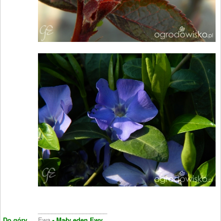
____________________
Do góry
Ewa
- Mały eden Ewy