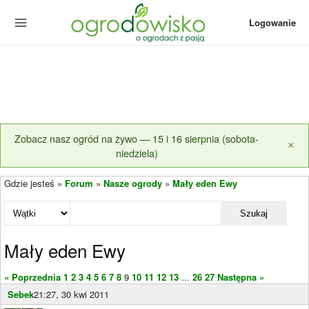
Logowanie
Zobacz nasz ogród na żywo — 15 i 16 sierpnia (sobota-
×
niedziela)
Gdzie jesteś »
Forum
»
Nasze ogrody
»
Mały eden Ewy
Szukaj
Mały eden Ewy
« Poprzednia
1
2
3
4
5
6
7
8
9
10
11
12
13
...
26
27
Następna »
Sebek
21:27, 30 kwi 2011