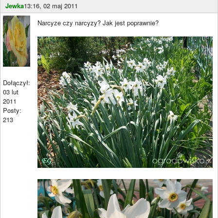
Jewka
13:16, 02 maj 2011
Narcyze czy narcyzy? Jak jest poprawnie?
Dołączył:
03 lut
2011
Posty:
213