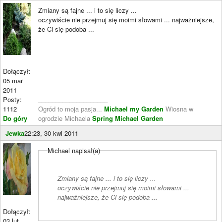
Zmiany są fajne ... i to się liczy ...
oczywiście nie przejmuj się moimi słowami ... najważniejsze,
że Ci się podoba ...
Dołączył:
05 mar
2011
Posty:
____________________
1112
Ogród to moja pasja...
Michael my Garden
Wiosna w
Do góry
ogrodzie Michaela
Spring Michael Garden
Jewka
22:23, 30 kwi 2011
Michael napisał(a)
Zmiany są fajne ... i to się liczy ...
oczywiście nie przejmuj się moimi słowami ...
najważniejsze, że Ci się podoba ...
Dołączył:
03 lut