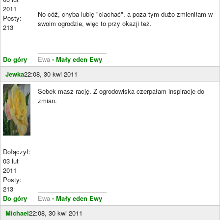
2011
No cóż, chyba lubię "ciachać", a poza tym dużo zmieniłam w
Posty:
swoim ogrodzie, więc to przy okazji też.
213
____________________
Do góry
Ewa
- Mały eden Ewy
Jewka
22:08, 30 kwi 2011
Sebek masz rację. Z ogrodowiska czerpałam inspiracje do
zmian.
Dołączył:
03 lut
2011
Posty:
213
____________________
Do góry
Ewa
- Mały eden Ewy
Michael
22:08, 30 kwi 2011