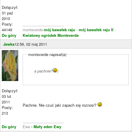
Dołączył:
31 paź
2010
Posty:
____________________
44149
monteverde-
mój kawałek raju
-
mój kawałek raju II
-
Do góry
Kwiatowy ogródek Monteverde
Jewka
12:56, 02 maj 2011
monteverde napisał(a)
a pachnie?
)
Dołączył:
03 lut
2011
Pachnie. Nie czuć jaki zapach się roznosi?
Posty:
213
____________________
Do góry
Ewa
- Mały eden Ewy