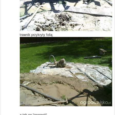
trawnik przykryty folią
a tak po "operacji"