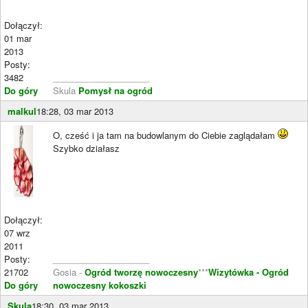
Dołączył:
01 mar
2013
Posty:
3482
____________________
Do góry
Skula
Pomysł na ogród
malkul
18:28, 03 mar 2013
O, cześć i ja tam na budowlanym do Ciebie zaglądałam
Szybko działasz
Dołączył:
07 wrz
2011
Posty:
____________________
21702
Gosia -
Ogród tworzę nowoczesny
***
Wizytówka - Ogród
Do góry
nowoczesny kokoszki
Skula
18:30, 03 mar 2013