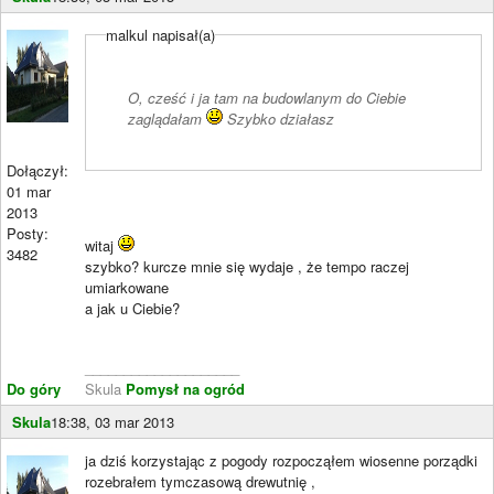
malkul napisał(a)
O, cześć i ja tam na budowlanym do Ciebie
zaglądałam
Szybko działasz
Dołączył:
01 mar
2013
Posty:
witaj
3482
szybko? kurcze mnie się wydaje , że tempo raczej
umiarkowane
a jak u Ciebie?
____________________
Do góry
Skula
Pomysł na ogród
Skula
18:38, 03 mar 2013
ja dziś korzystając z pogody rozpocząłem wiosenne porządki
rozebrałem tymczasową drewutnię ,