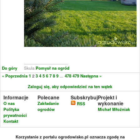
____________________
Do góry
Skula
Pomysł na ogród
« Poprzednia
1
2
3
4
5
6
7
8
9
...
478
479
Następna »
Zaloguj się, aby odpowiedzieć na ten wątek
Informacje
Polecane
Subskrybuj
Projekt i
wykonanie
O nas
Zakładanie
RSS
Polityka
ogrodów
Michał Młoźniak
prywatności
Kontakt
Korzystanie z portalu ogrodowisko.pl oznacza zgodę na