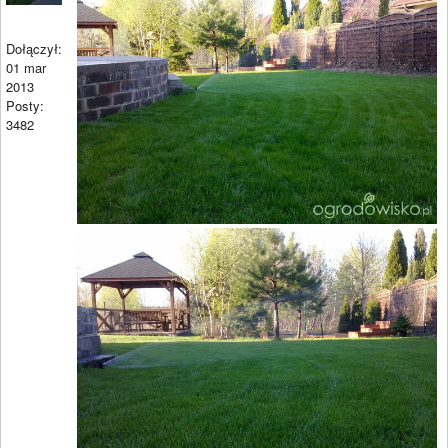
Dołączył:
01 mar
2013
Posty:
3482