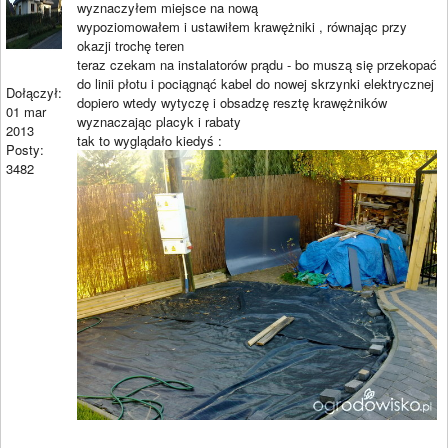
wyznaczyłem miejsce na nową
wypoziomowałem i ustawiłem krawężniki , równając przy
okazji trochę teren
teraz czekam na instalatorów prądu - bo muszą się przekopać
do linii płotu i pociągnąć kabel do nowej skrzynki elektrycznej
Dołączył:
dopiero wtedy wytyczę i obsadzę resztę krawężników
01 mar
wyznaczając placyk i rabaty
2013
tak to wyglądało kiedyś :
Posty:
3482