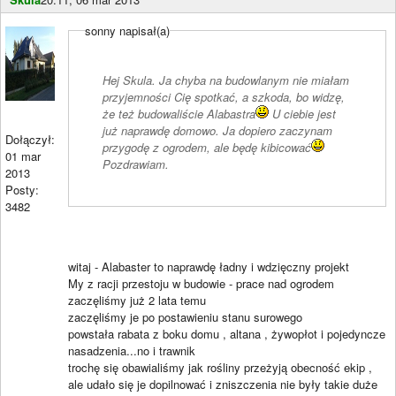
sonny napisał(a)
Hej Skula. Ja chyba na budowlanym nie miałam
przyjemności Cię spotkać, a szkoda, bo widzę,
że też budowaliście Alabastra
U ciebie jest
już naprawdę domowo. Ja dopiero zaczynam
Dołączył:
przygodę z ogrodem, ale będę kibicować
01 mar
Pozdrawiam.
2013
Posty:
3482
witaj - Alabaster to naprawdę ładny i wdzięczny projekt
My z racji przestoju w budowie - prace nad ogrodem
zaczęliśmy już 2 lata temu
zaczęliśmy je po postawieniu stanu surowego
powstała rabata z boku domu , altana , żywopłot i pojedyncze
nasadzenia...no i trawnik
trochę się obawialiśmy jak rośliny przeżyją obecność ekip ,
ale udało się je dopilnować i zniszczenia nie były takie duże