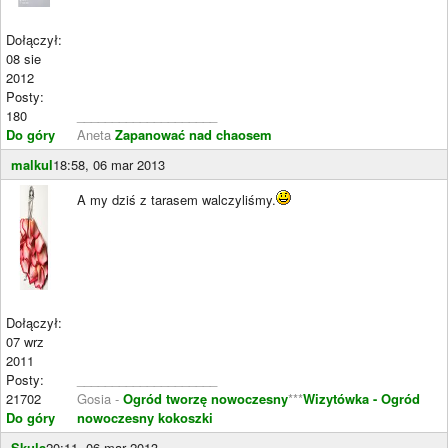
Dołączył:
08 sie
2012
Posty:
180
____________________
Do góry
Aneta
Zapanować nad chaosem
malkul
18:58, 06 mar 2013
A my dziś z tarasem walczyliśmy.
Dołączył:
07 wrz
2011
Posty:
____________________
21702
Gosia -
Ogród tworzę nowoczesny
***
Wizytówka - Ogród
Do góry
nowoczesny kokoszki
Skula
20:11, 06 mar 2013