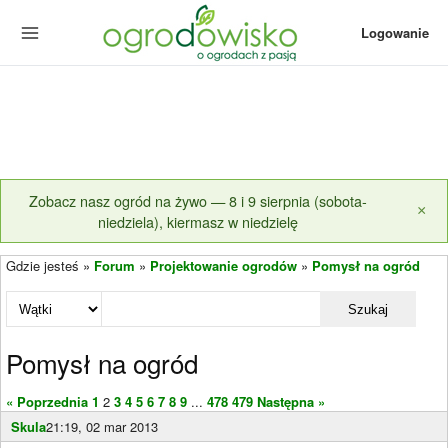
Logowanie
Zobacz nasz ogród na żywo — 8 i 9 sierpnia (sobota-
×
niedziela), kiermasz w niedzielę
Gdzie jesteś »
Forum
»
Projektowanie ogrodów
»
Pomysł na ogród
Szukaj
Pomysł na ogród
« Poprzednia
1
2
3
4
5
6
7
8
9
...
478
479
Następna »
Skula
21:19, 02 mar 2013