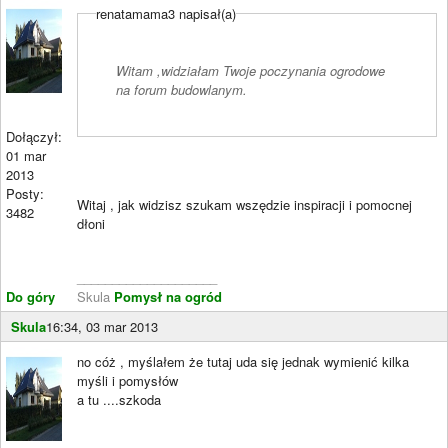
renatamama3 napisał(a)
Witam ,widziałam Twoje poczynania ogrodowe
na forum budowlanym.
Dołączył:
01 mar
2013
Posty:
Witaj , jak widzisz szukam wszędzie inspiracji i pomocnej
3482
dłoni
____________________
Do góry
Skula
Pomysł na ogród
Skula
16:34, 03 mar 2013
no cóż , myślałem że tutaj uda się jednak wymienić kilka
myśli i pomysłów
a tu ....szkoda