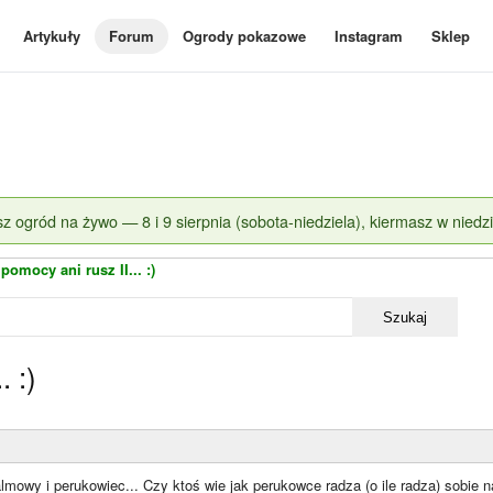
Artykuły
Forum
Ogrody pokazowe
Instagram
Sklep
z ogród na żywo — 8 i 9 sierpnia (sobota-niedziela), kiermasz w niedzi
pomocy ani rusz II... :)
Szukaj
. :)
almowy i perukowiec... Czy ktoś wie jak perukowce radza (o ile radza) sobi