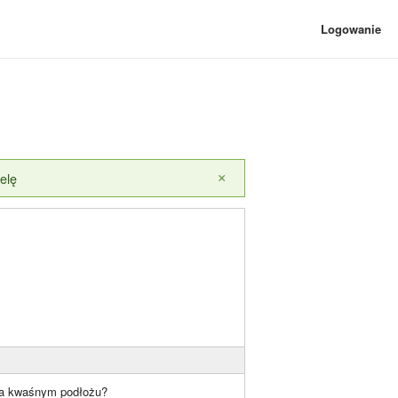
Logowanie
elę
×
e na kwaśnym podłożu?