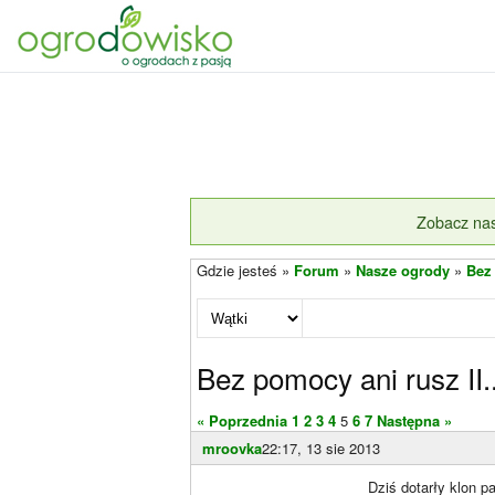
Zobacz nas
Gdzie jesteś »
Forum
»
Nasze ogrody
»
Bez 
Bez pomocy ani rusz II..
« Poprzednia
1
2
3
4
5
6
7
Następna »
mroovka
22:17, 13 sie 2013
Dziś dotarły klon p