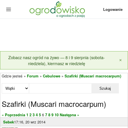
Logowanie
Zobacz nasz ogród na żywo — 8 i 9 sierpnia (sobota-
×
niedziela), kiermasz w niedzielę
Gdzie jesteś »
Forum
»
Cebulowe
»
Szafirki (Muscari macrocarpum)
Szukaj
Szafirki (Muscari macrocarpum)
« Poprzednia
1
2
3
4
5
6
7
8
9
10
Następna »
Sebek
17:16, 20 wrz 2014