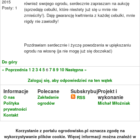
2015
również swojego ogrodu, serdecznie zapraszam na aukcję
Posty: 1
(sprzedaję cebulki, które niestety już się u mnie nie
zmieściły!). Daję gwarancję kwitnienia z każdej cebulki, mnie
nigdy nie zawiodły!
Pozdrawiam serdecznie i życzę powodzenia w upiększaniu
ogrodu na wiosnę (ja nie mogę już się doczekać)
Do góry
« Poprzednia
1
2
3
4
5
6
7
8
9
10
Następna »
Zaloguj się, aby odpowiedzieć na ten wątek
Informacje
Polecane
Subskrybuj
Projekt i
wykonanie
O nas
Zakładanie
RSS
Polityka
ogrodów
Michał Młoźniak
prywatności
Kontakt
Korzystanie z portalu ogrodowisko.pl oznacza zgodę na
wykorzystywanie plików cookie. Więcej informacji można znaleźć w