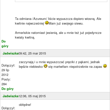
Ta odmiana /Azureum/ liście wypuszcza dopiero wiosną. Ale
kwitnie najwcześniej
Mam już swojego siewu.
Armeńskie natomiast jesienią, ale u mnie też już pojedyncze
kwiaty kwitną.
Do
góry
Jadwiszka
09:42, 25 mar 2015
zaczynają i u mnie wypuszczać pręciki z pąkami, jednak
Dołączył:
będzie niebiesko
się martwiłam niepotrzebnie na zapas
29 lip
2012
Posty:
284
Do góry
Jadwiszka
12:06, 05 maj 2015
obłędne!
Dołączył: