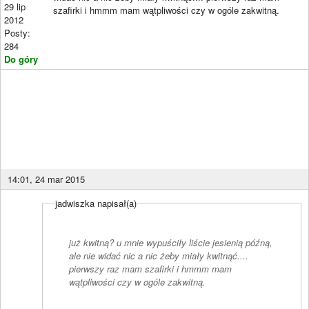
29 lip
szafirki i hmmm mam wątpliwości czy w ogóle zakwitną.
2012
Posty:
284
Do góry
14:01, 24 mar 2015
jadwiszka napisał(a)
już kwitną? u mnie wypuściły liście jesienią późną,
ale nie widać nic a nic żeby miały kwitnąć....
pierwszy raz mam szafirki i hmmm mam
wątpliwości czy w ogóle zakwitną.