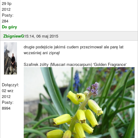
29 lip
2012
Posty:
284
Do góry
ZbigniewG
15:14, 06 maj 2015
drugie podejście jakimś cudem przezimował ale parę lat
wcześniej ani zipnął
Szafirek żółty (Muscari macrocarpum) 'Golden Fragrance'
Dołączył:
02 wrz
2012
Posty:
8994