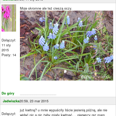
Moje skromne ale też cieszą oczy.
Dołączył:
11 sty
2015
Posty: 14
Do góry
____________________
Jadwiszka
20:59, 23 mar 2015
już kwitną? u mnie wypuściły liście jesienią późną, ale nie
Dołączył:
widać nic a nic żeby miały kwitnąć.... pierwszy raz mam