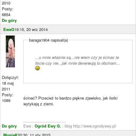
2010
Posty:
6854
Do góry
EwaG
19:15, 20 wrz 2014
baraga1904 napisał(a)
...u mnie właśnie są...nie wiem czy je ścinac te
liscie czy nie...jak mnie denerwują to obcinam...
Dołączył:
18 maj
2011
Posty:
ścinać? Przecież to bardzo piękne zjawisko, jak listki
1089
wytykają z ziemi.
____________________
Do góry
Ewa ;
Ogród Ewy G.
; blog http://www.ogrodyewy.pl/
MoniaK
20:30, 11 sty 2015