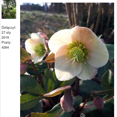
Dołączył:
27 sty
2019
Posty:
4264