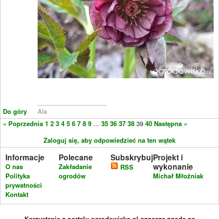
____________________
Do góry
Ala
« Poprzednia
1
2
3
4
5
6
7
8
9
...
35
36
37
38
39
40
Następna »
Zaloguj się, aby odpowiedzieć na ten wątek
Informacje
Polecane
Subskrybuj
Projekt i
wykonanie
O nas
Zakładanie
RSS
Polityka
ogrodów
Michał Młoźniak
prywatności
Kontakt
Korzystanie z portalu ogrodowisko.pl oznacza zgodę na