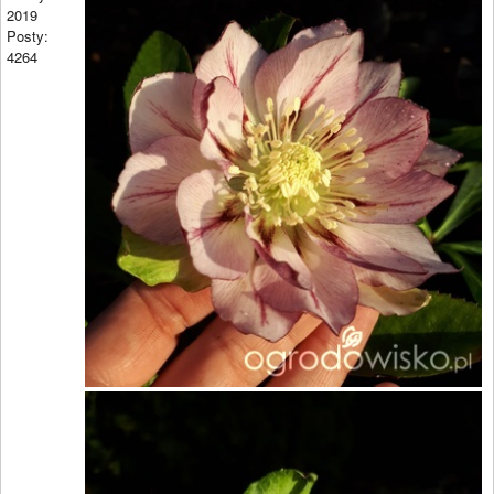
2019
Posty:
4264