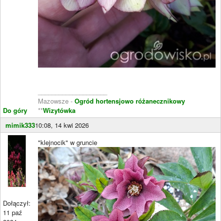
____________________
Mazowsze -
Ogród hortensjowo różanecznikowy
Do góry
**
Wizytówka
mimik333
10:08, 14 kwi 2026
"klejnocik" w gruncie
Dołączył:
11 paź