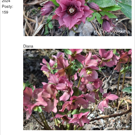
2024
Posty:
159
Diana