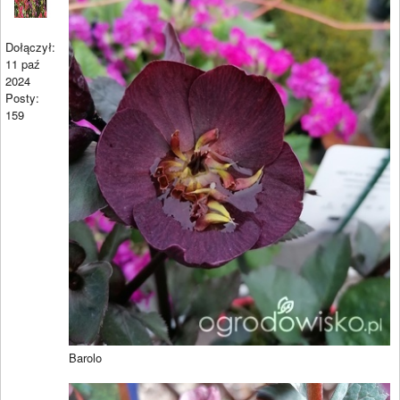
Dołączył:
11 paź
2024
Posty:
159
Barolo