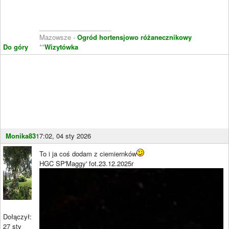
____________________
Mazowsze -
Ogród hortensjowo różanecznikowy
Do góry
**
Wizytówka
Monika83
17:02, 04 sty 2026
To i ja coś dodam z ciemiernków
HGC SP'Maggy' fot.23.12.2025r
Dołączył:
27 sty