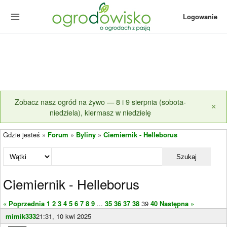
Logowanie
Zobacz nasz ogród na żywo — 8 i 9 sierpnia (sobota-
×
niedziela), kiermasz w niedzielę
Gdzie jesteś »
Forum
»
Byliny
»
Ciemiernik - Helleborus
Szukaj
Ciemiernik - Helleborus
« Poprzednia
1
2
3
4
5
6
7
8
9
...
35
36
37
38
39
40
Następna »
mimik333
21:31, 10 kwi 2025