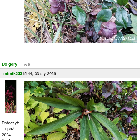
____________________
Do góry
Ala
mimik333
15:44, 03 sty 2026
Dołączył:
11 paź
2024