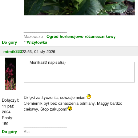
____________________
Mazowsze -
Ogród hortensjowo różanecznikowy
Do góry
**
Wizytówka
mimik333
22:53, 04 sty 2026
Monika83 napisał(a)
Dzięki za życzenia, odwzajemniam
Dołączył:
Ciemiernik był bez oznaczenia odmiany. Maggy bardzo
11 paź
ciekawy. Stop zakupom!
2024
Posty:
159
____________________
Do góry
Ala