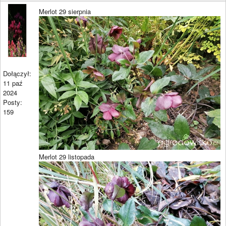
Merlot 29 sierpnia
Dołączył:
11 paź
2024
Posty:
159
Merlot 29 listopada