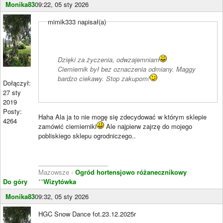
Monika83
09:22, 05 sty 2026
mimik333 napisał(a)
Dzięki za życzenia, odwzajemniam
Ciemiernik był bez oznaczenia odmiany. Maggy
bardzo ciekawy. Stop zakupom!
Dołączył:
27 sty
2019
Posty:
Haha Ala ja to nie mogę się zdecydować w którym sklepie
4264
zamówić ciemierniki
Ale najpierw zajrzę do mojego
pobliskiego sklepu ogrodniczego..
____________________
Mazowsze -
Ogród hortensjowo różanecznikowy
Do góry
**
Wizytówka
Monika83
09:32, 05 sty 2026
HGC Snow Dance fot.23.12.2025r