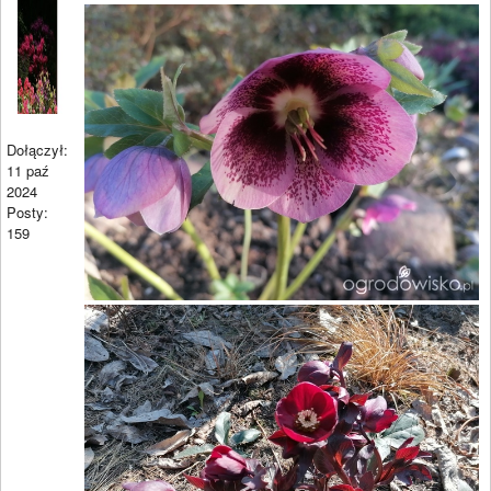
Dołączył:
11 paź
2024
Posty:
159