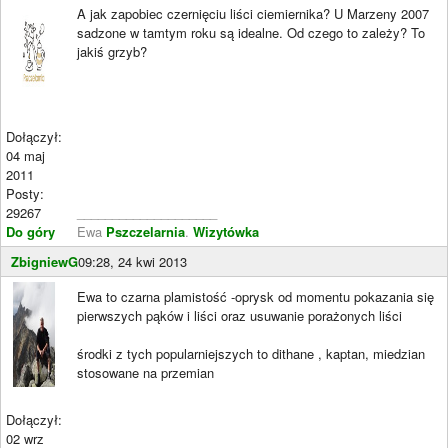
A jak zapobiec czernięciu liści ciemiernika? U Marzeny 2007
sadzone w tamtym roku są idealne. Od czego to zależy? To
jakiś grzyb?
Dołączył:
04 maj
2011
Posty:
29267
____________________
Do góry
Ewa
Pszczelarnia
.
Wizytówka
ZbigniewG
09:28, 24 kwi 2013
Ewa to czarna plamistość -oprysk od momentu pokazania się
pierwszych pąków i liści oraz usuwanie porażonych liści
środki z tych popularniejszych to dithane , kaptan, miedzian
stosowane na przemian
Dołączył:
02 wrz