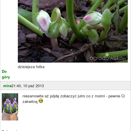
dzisiejsza fotka
Do
góry
mira
21:40, 10 paź 2013
niesamowite aż pójdę zobaczyć jutro co z moimi - pewnie Ci
zakwitną