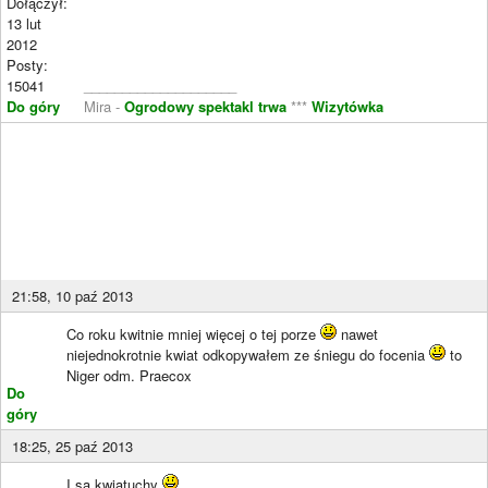
Dołączył:
13 lut
2012
Posty:
15041
____________________
Do góry
Mira -
Ogrodowy spektakl trwa
***
Wizytówka
21:58, 10 paź 2013
Co roku kwitnie mniej więcej o tej porze
nawet
niejednokrotnie kwiat odkopywałem ze śniegu do focenia
to
Niger odm. Praecox
Do
góry
18:25, 25 paź 2013
I są kwiatuchy