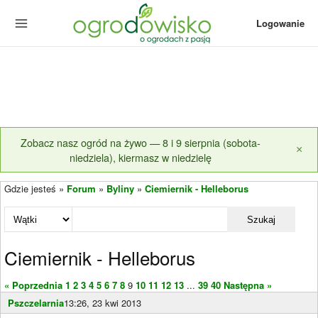
Logowanie
Zobacz nasz ogród na żywo — 8 i 9 sierpnia (sobota-
×
niedziela), kiermasz w niedzielę
Gdzie jesteś »
Forum
»
Byliny
»
Ciemiernik - Helleborus
Szukaj
Ciemiernik - Helleborus
« Poprzednia
1
2
3
4
5
6
7
8
9
10
11
12
13
...
39
40
Następna »
Pszczelarnia
13:26, 23 kwi 2013