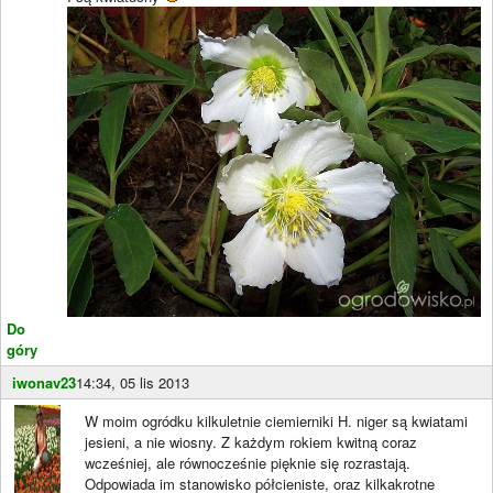
Do
góry
iwonav23
14:34, 05 lis 2013
W moim ogródku kilkuletnie ciemierniki H. niger są kwiatami
jesieni, a nie wiosny. Z każdym rokiem kwitną coraz
wcześniej, ale równocześnie pięknie się rozrastają.
Odpowiada im stanowisko półcieniste, oraz kilkakrotne