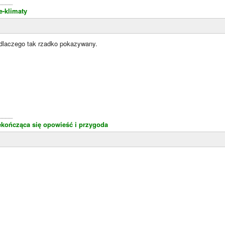
____
e-klimaty
 dlaczego tak rzadko pokazywany.
____
kończąca się opowieść i przygoda