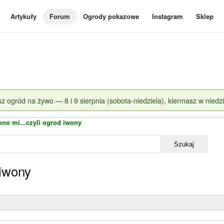
Artykuły
Forum
Ogrody pokazowe
Instagram
Sklep
z ogród na żywo — 8 i 9 sierpnia (sobota-niedziela), kiermasz w niedzi
ono mi...czyli ogrod iwony
Szukaj
 iwony