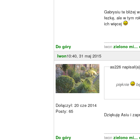
Gabrysiu te bliżej 
łezkę, ale w tym ro
ich więcej
________________
Do góry
iwon
zielono mi...
Iwon
10:40, 31 maj 2015
as226 napisał(a
pięknie
bę
Dołączył: 20 cze 2014
Posty: 65
Dziękuję Asiu i za
________________
Do góry
iwon
zielono mi...