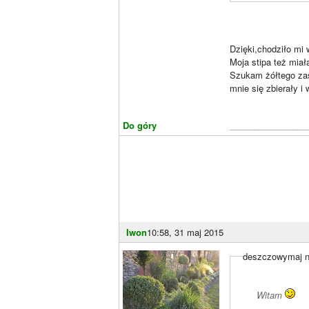
Dzięki,chodziło mi 
Moja stipa też miał
Szukam żółtego zast
mnie się zbierały i
Do góry
________________
Iwon
10:58, 31 maj 2015
deszczowymaj n
Witam