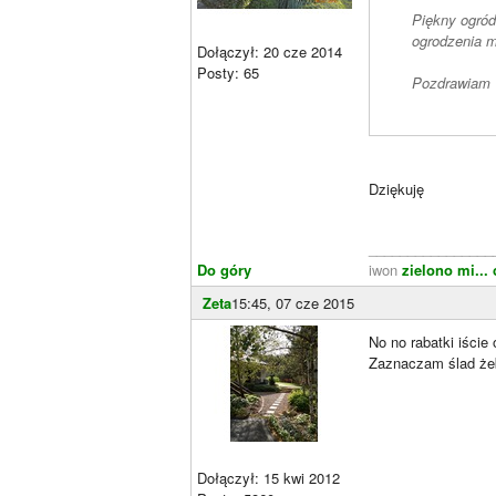
Piękny ogród
ogrodzenia m
Dołączył: 20 cze 2014
Posty: 65
Pozdrawiam
Dziękuję
________________
Do góry
iwon
zielono mi...
Zeta
15:45, 07 cze 2015
No no rabatki iście
Zaznaczam ślad żeb
Dołączył: 15 kwi 2012