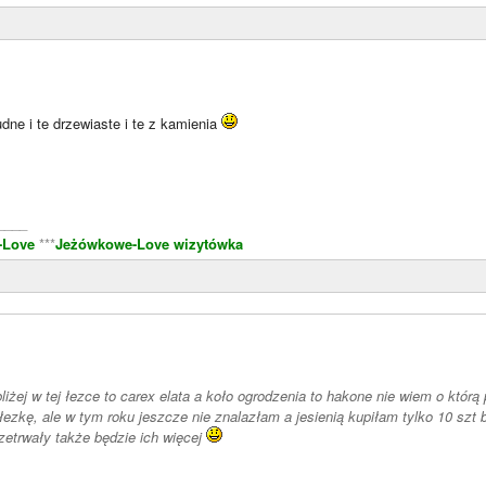
ne i te drzewiaste i te z kamienia
____
-Love
***
Jeżówkowe-Love wizytówka
liżej w tej łezce to carex elata a koło ogrodzenia to hakone nie wiem o którą
 łezkę, ale w tym roku jeszcze nie znalazłam a jesienią kupiłam tylko 10 szt
rzetrwały także będzie ich więcej