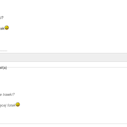
ki?
tek
____
ał(a)
e trawki?
ęcej fotek