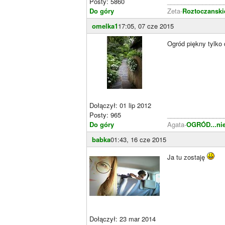
Posty: 5860
________________
Do góry
Zeta-
Roztoczanski
omelka1
17:05, 07 cze 2015
Ogród piękny tylko
Dołączył: 01 lip 2012
Posty: 965
________________
Do góry
Agata-
OGRÓD...nie
babka
01:43, 16 cze 2015
Ja tu zostaję
Dołączył: 23 mar 2014