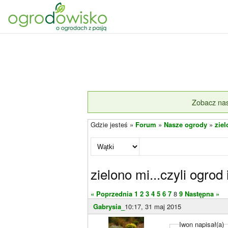
Zobacz nas
Gdzie jesteś »
Forum
»
Nasze ogrody
»
ziel
zielono mi...czyli ogrod
« Poprzednia
1
2
3
4
5
6
7
8
9
Następna »
Gabrysia_
10:17, 31 maj 2015
Iwon napisał(a)