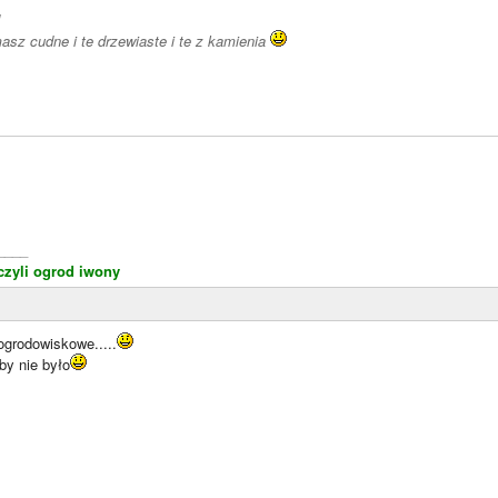
asz cudne i te drzewiaste i te z kamienia
____
 czyli ogrod iwony
 ogrodowiskowe.....
y nie było