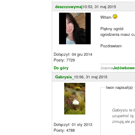
deszczowymaj
10:53, 31 maj 2015
Witam
Piękny ogród
ogrodzenia masz cud
Pozdrawiam
Dołączył: 04 gru 2014
Posty: 7729
________________
Do góry
Joanna
Jeżówkowe
Gabrysia_
10:56, 31 maj 2015
Iwon napisał(a)
Gabrysiu te b
uzupełnić tą
zimują,ale p
Dołączył: 01 sty 2013
Posty: 4788