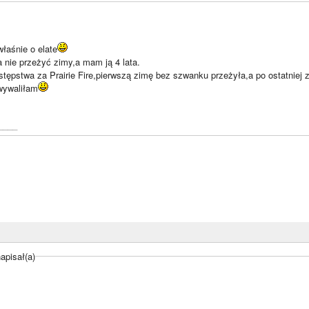
właśnie o elate
a nie przeżyć zimy,a mam ją 4 lata.
ępstwa za Prairie Fire,pierwszą zimę bez szwanku przeżyła,a po ostatniej z 
 wywaliłam
____
apisał(a)