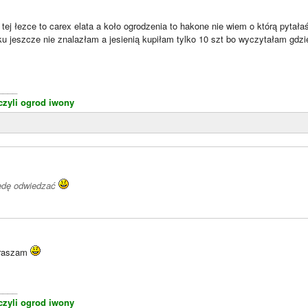
w tej łezce to carex elata a koło ogrodzenia to hakone nie wiem o którą pytała
ku jeszcze nie znalazłam a jesienią kupiłam tylko 10 szt bo wyczytałam gdzie
____
 czyli ogrod iwony
)
dę odwiedzać
praszam
____
 czyli ogrod iwony