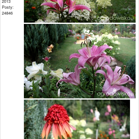
2013
Posty:
24846