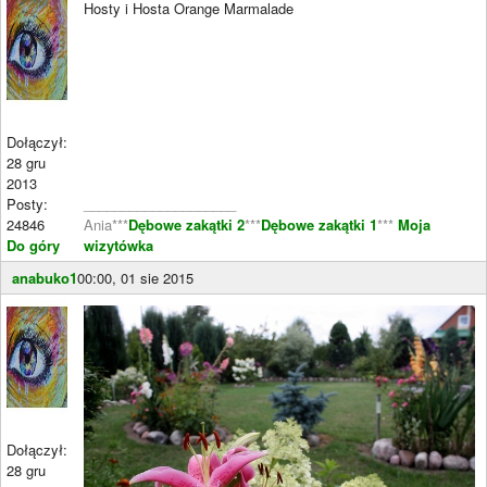
Hosty i Hosta Orange Marmalade
Dołączył:
28 gru
2013
Posty:
____________________
24846
Ania***
Dębowe zakątki 2
***
Dębowe zakątki 1
***
Moja
Do góry
wizytówka
anabuko1
00:00, 01 sie 2015
Dołączył:
28 gru