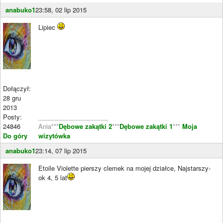
anabuko1
23:58, 02 lip 2015
Lipiec
Dołączył:
28 gru
2013
Posty:
____________________
24846
Ania***
Dębowe zakątki 2
***
Dębowe zakątki 1
***
Moja
Do góry
wizytówka
anabuko1
23:14, 07 lip 2015
Etoile Violette pierszy clemek na mojej działce, Najstarszy-
ok 4, 5 lat