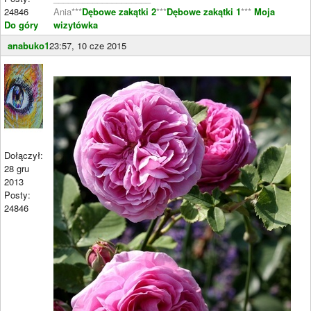
24846
Ania***
Dębowe zakątki 2
***
Dębowe zakątki 1
***
Moja
Do góry
wizytówka
anabuko1
23:57, 10 cze 2015
Dołączył:
28 gru
2013
Posty:
24846