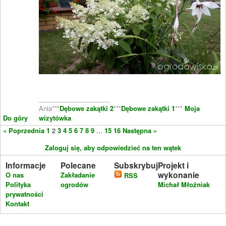
____________________
Ania***
Dębowe zakątki 2
***
Dębowe zakątki 1
***
Moja
Do góry
wizytówka
« Poprzednia
1
2
3
4
5
6
7
8
9
...
15
16
Następna »
Zaloguj się, aby odpowiedzieć na ten wątek
Informacje
Polecane
Subskrybuj
Projekt i
wykonanie
O nas
Zakładanie
RSS
Polityka
ogrodów
Michał Młoźniak
prywatności
Kontakt