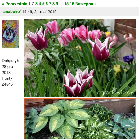
« Poprzednia
1
2
3
4
5
6
7
8
9
...
15
16
Następna »
anabuko1
19:46, 21 maj 2015
Dołączył:
28 gru
2013
Posty:
24846