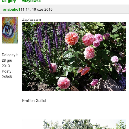
Do góry
wizytówka
anabuko1
11:14, 19 cze 2015
Zapraszam
Dołączył:
28 gru
2013
Posty:
24846
Emilien Guillot