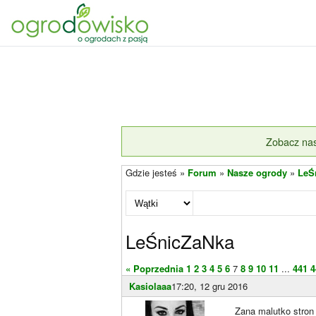
Zobacz nas
Gdzie jesteś »
Forum
»
Nasze ogrody
»
LeŚ
LeŚnicZaNka
« Poprzednia
1
2
3
4
5
6
7
8
9
10
11
...
441
4
Kasiolaaa
17:20, 12 gru 2016
Zana malutko stron 