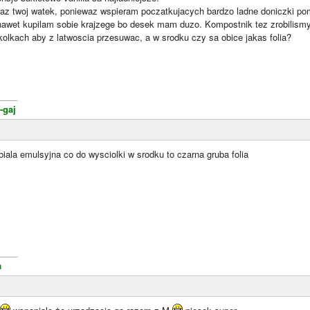
raz twoj watek, poniewaz wspieram poczatkujacych bardzo ladne doniczki pom
nawet kupilam sobie krajzege bo desek mam duzo. Kompostnik tez zrobilismy
kolkach aby z latwoscia przesuwac, a w srodku czy sa obice jakas folia?
____
-gaj
biala emulsyjna co do wysciolki w srodku to czarna gruba folia
____
a