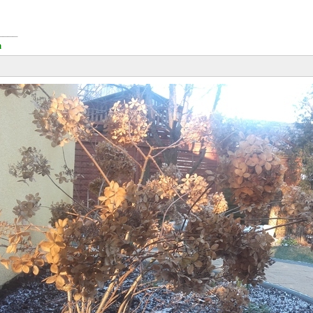
____
a