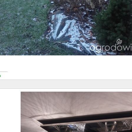
____
a