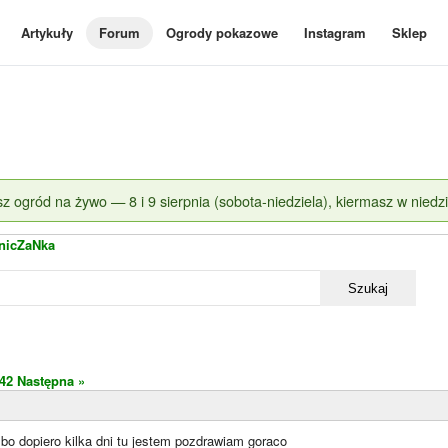
Artykuły
Forum
Ogrody pokazowe
Instagram
Sklep
z ogród na żywo — 8 i 9 sierpnia (sobota-niedziela), kiermasz w niedzi
nicZaNka
Szukaj
42
Następna »
bo dopiero kilka dni tu jestem pozdrawiam goraco