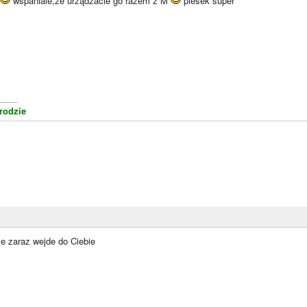
wspaniale,że urządzacie go razem z M
piesek super
____
rodzie
e zaraz wejde do Ciebie