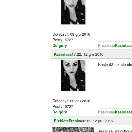
Dołączył: 08 gru 2016
Posty: 5727
________________
Do góry
Kasiolaaa
Kasiolaa
Kasiolaaa
17:22, 12 gru 2016
Kasja 83 tak sie c
Dołączył: 08 gru 2016
Posty: 5727
________________
Do góry
Kasiolaaa
Kasiolaa
ElzbietaFranka
20:16, 12 gru 2016
Jeszcze jedno horte