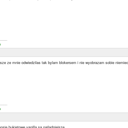
____
a
iesze ze mnie odwiedzilas tak bylam blokersem i nie wyobrazam sobie niemie
____
a
nsje bukietowe vanilla sa najladniejsze.