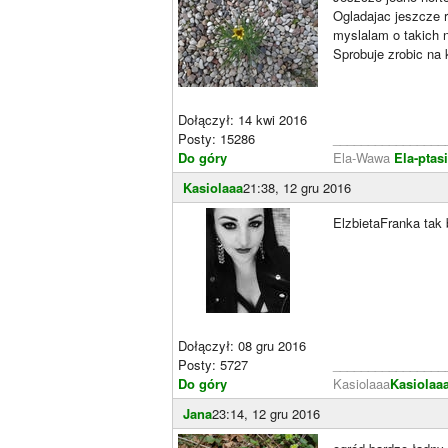
Ogladajac jeszcze 
myslalam o takich 
Sprobuje zrobic na 
Dołączył: 14 kwi 2016
Posty: 15286
________________
Do góry
Ela-Wawa
Ela-ptasi
Kasiolaaa
21:38, 12 gru 2016
ElzbietaFranka tak 
Dołączył: 08 gru 2016
Posty: 5727
________________
Do góry
Kasiolaaa
Kasiolaa
Jana
23:14, 12 gru 2016