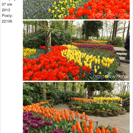
07 sie
2013
Posty:
22106