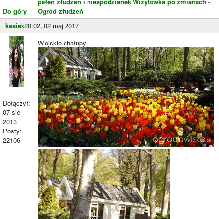
pełen złudzen i niespodzianek
Wizytówka po zmianach -
Do góry
Ogród złudzeń
kasiek
20:02, 02 maj 2017
Wiejskie chałupy
Dołączył:
07 sie
2013
Posty:
22106