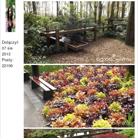
Dołączył:
07 sie
2013
Posty:
22106