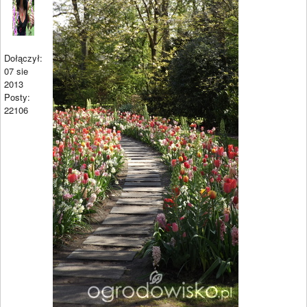
Dołączył:
07 sie
2013
Posty:
22106