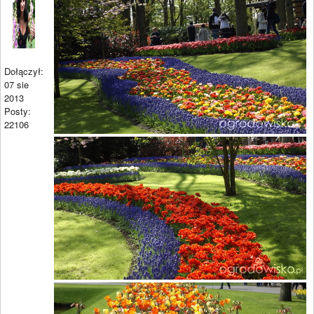
Dołączył:
07 sie
2013
Posty:
22106