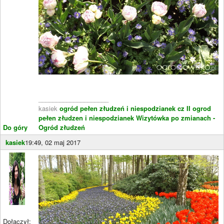
____________________
kasiek
ogród pełen złudzeń i niespodzianek cz II
ogrod
pełen złudzen i niespodzianek
Wizytówka po zmianach -
Do góry
Ogród złudzeń
kasiek
19:49, 02 maj 2017
Dołączył: