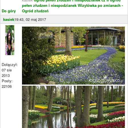
pełen złudzen i niespodzianek
Wizytówka po zmianach -
Do góry
Ogród złudzeń
kasiek
19:43, 02 maj 2017
Dołączył:
07 sie
2013
Posty:
22106