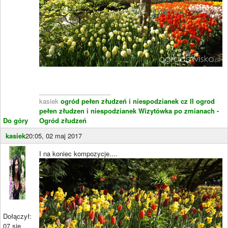
____________________
kasiek
ogród pełen złudzeń i niespodzianek cz II
ogrod
pełen złudzen i niespodzianek
Wizytówka po zmianach -
Do góry
Ogród złudzeń
kasiek
20:05, 02 maj 2017
I na koniec kompozycje....
Dołączył:
07 sie