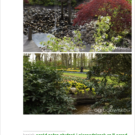
____________________
kasiek
ogród pełen złudzeń i niespodzianek cz II
ogrod