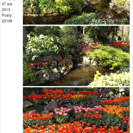
07 sie
2013
Posty:
22106