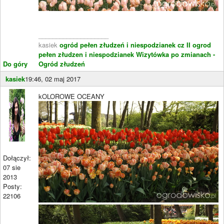
____________________
kasiek
ogród pełen złudzeń i niespodzianek cz II
ogrod
pełen złudzen i niespodzianek
Wizytówka po zmianach -
Do góry
Ogród złudzeń
kasiek
19:46, 02 maj 2017
kOLOROWE OCEANY
Dołączył:
07 sie
2013
Posty:
22106