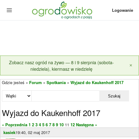
Logowanie
Zobacz nasz ogród na żywo — 8 i 9 sierpnia (sobota-
×
niedziela), kiermasz w niedzielę
Gdzie jesteś »
Forum
»
Spotkania
»
Wyjazd do Kaukenhoff 2017
Szukaj
Wyjazd do Kaukenhoff 2017
« Poprzednia
1
2
3
4
5
6
7
8
9
10
11
12
Następna »
kasiek
19:40, 02 maj 2017