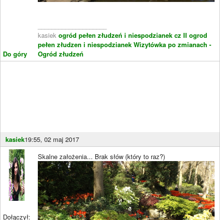
____________________
kasiek
ogród pełen złudzeń i niespodzianek cz II
ogrod
pełen złudzen i niespodzianek
Wizytówka po zmianach -
Do góry
Ogród złudzeń
kasiek
19:55, 02 maj 2017
Skalne założenia... Brak słów (który to raz?)
Dołączył: