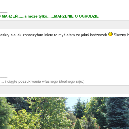
____
MARZEŃ......a może tylko......MARZENIE O OGRODZIE
jaskry ale jak zobaczyłam liście to myślałam że jakiś bodziszek
Śliczny b
____
... i ciągłe poszukiwania własnego idealnego raju:)