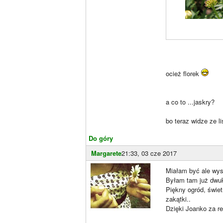
ocież florek
a co to ...jaskry?
bo teraz widze ze li
Do góry
Margarete
21:33, 03 cze 2017
Miałam być ale wysz
Byłam tam już dwuk
Piękny ogród, świe
zakątki..
Dzięki Joanko za re