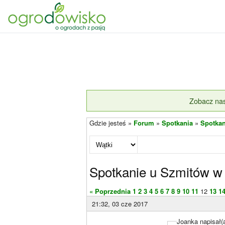
Zobacz nas
Gdzie jesteś »
Forum
»
Spotkania
»
Spotkan
Spotkanie u Szmitów w 
« Poprzednia
1
2
3
4
5
6
7
8
9
10
11
12
13
1
21:32, 03 cze 2017
Joanka napisał(