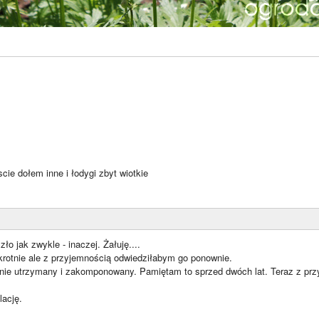
scie dołem inne i łodygi zbyt wiotkie
ło jak zwykle - inaczej. Żałuję....
rotnie ale z przyjemnością odwiedziłabym go ponownie.
tnie utrzymany i zakomponowany. Pamiętam to sprzed dwóch lat. Teraz z pr
lację.