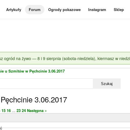
Artykuły
Forum
Ogrody pokazowe
Instagram
Sklep
z ogród na żywo — 8 i 9 sierpnia (sobota-niedziela), kiermasz w niedzi
ie u Szmitów w Pęchcinie 3.06.2017
Szukaj
Pęchcinie 3.06.2017
4
15
16
...
23
24
Następna »
a)