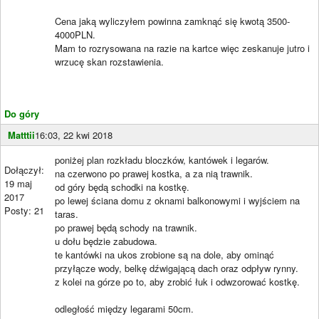
Cena jaką wyliczyłem powinna zamknąć się kwotą 3500-
4000PLN.
Mam to rozrysowana na razie na kartce więc zeskanuje jutro i
wrzucę skan rozstawienia.
Do góry
Matttii
16:03, 22 kwi 2018
poniżej plan rozkładu bloczków, kantówek i legarów.
Dołączył:
na czerwono po prawej kostka, a za nią trawnik.
19 maj
od góry będą schodki na kostkę.
2017
po lewej ściana domu z oknami balkonowymi i wyjściem na
Posty: 21
taras.
po prawej będą schody na trawnik.
u dołu będzie zabudowa.
te kantówki na ukos zrobione są na dole, aby ominąć
przyłącze wody, belkę dźwigającą dach oraz odpływ rynny.
z kolei na górze po to, aby zrobić łuk i odwzorować kostkę.
odległość między legarami 50cm.