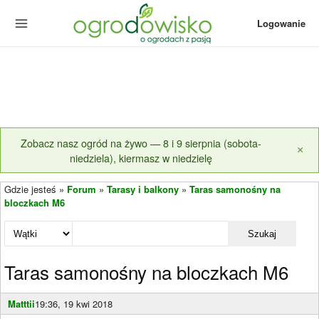
Logowanie
Zobacz nasz ogród na żywo — 8 i 9 sierpnia (sobota-
×
niedziela), kiermasz w niedzielę
Gdzie jesteś »
Forum
»
Tarasy i balkony
»
Taras samonośny na
bloczkach M6
Szukaj
Taras samonośny na bloczkach M6
Matttii
19:36, 19 kwi 2018