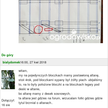
Do góry
bialydomek
16:00, 27 kwi 2018
witam,
my na pojedynczych bloczkach mamy postawioną altanę,
stoii 4rok, pod bloczkami sypany był żółty piach- ubijaliśmy
to, na to były położone bloczki a na bloczkach legary pod
deski w altanie,
bo altanę mamy z desek sosnowych,
ta altana jest gdzies na forum, wrzucalam fotki gdzies gdzie
Dołączył:
tytul brzmial o altanach..
16 sie