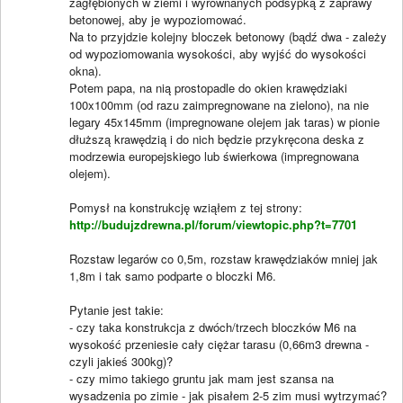
zagłębionych w ziemi i wyrównanych podsypką z zaprawy
betonowej, aby je wypoziomować.
Na to przyjdzie kolejny bloczek betonowy (bądź dwa - zależy
od wypoziomowania wysokości, aby wyjść do wysokości
okna).
Potem papa, na nią prostopadle do okien krawędziaki
100x100mm (od razu zaimpregnowane na zielono), na nie
legary 45x145mm (impregnowane olejem jak taras) w pionie
dłuższą krawędzią i do nich będzie przykręcona deska z
modrzewia europejskiego lub świerkowa (impregnowana
olejem).
Pomysł na konstrukcję wziąłem z tej strony:
http://budujzdrewna.pl/forum/viewtopic.php?t=7701
Rozstaw legarów co 0,5m, rozstaw krawędziaków mniej jak
1,8m i tak samo podparte o bloczki M6.
Pytanie jest takie:
- czy taka konstrukcja z dwóch/trzech bloczków M6 na
wysokość przeniesie cały ciężar tarasu (0,66m3 drewna -
czyli jakieś 300kg)?
- czy mimo takiego gruntu jak mam jest szansa na
wysadzenia po zimie - jak pisałem 2-5 zim musi wytrzymać?