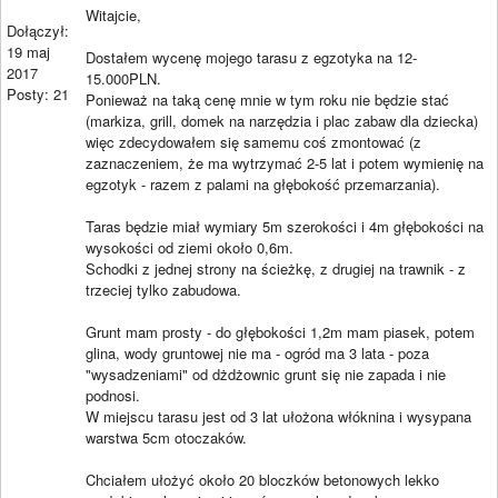
Witajcie,
Dołączył:
19 maj
Dostałem wycenę mojego tarasu z egzotyka na 12-
2017
15.000PLN.
Posty: 21
Ponieważ na taką cenę mnie w tym roku nie będzie stać
(markiza, grill, domek na narzędzia i plac zabaw dla dziecka)
więc zdecydowałem się samemu coś zmontować (z
zaznaczeniem, że ma wytrzymać 2-5 lat i potem wymienię na
egzotyk - razem z palami na głębokość przemarzania).
Taras będzie miał wymiary 5m szerokości i 4m głębokości na
wysokości od ziemi około 0,6m.
Schodki z jednej strony na ścieżkę, z drugiej na trawnik - z
trzeciej tylko zabudowa.
Grunt mam prosty - do głębokości 1,2m mam piasek, potem
glina, wody gruntowej nie ma - ogród ma 3 lata - poza
"wysadzeniami" od dżdżownic grunt się nie zapada i nie
podnosi.
W miejscu tarasu jest od 3 lat ułożona włóknina i wysypana
warstwa 5cm otoczaków.
Chciałem ułożyć około 20 bloczków betonowych lekko