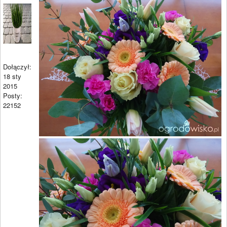
Dołączył:
18 sty
2015
Posty:
22152