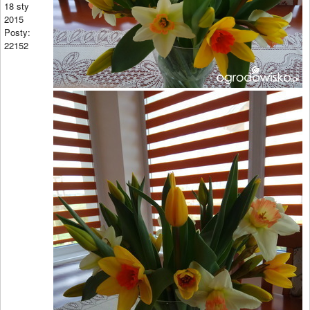
18 sty
2015
Posty:
22152