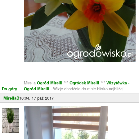
____________________
Mirella
Ogród Mirelli
***
Ogródek Mirelli
***
Wizytówka -
Do góry
Ogród Mirelli
- Wizje chodźcie do mnie blisko najbliżej ...
MirellaB
10:04, 17 paź 2017