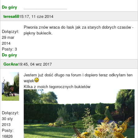
Do góry
____________________
teresa68
15:17, 11 cze 2014
Piwonia znów wraca do łask jak za starych dobrych czasów -
Dołączył:
piękny bukiecik.
29 mar
2014
Posty: 3
Do góry
GorAna
19:45, 04 wrz 2017
Jestem już dość długo na forum i dopiero teraz odkryłam ten
wątek
Kilka z moich tegorocznych bukietów
Dołączył:
30 sty
2013
Posty:
16826