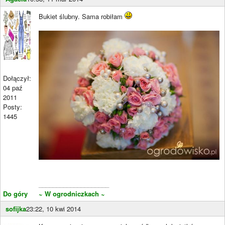
Bukiet ślubny. Sama robiłam
Dołączył:
04 paź
2011
Posty:
1445
____________________
Do góry
~ W ogrodniczkach ~
sofijka
23:22, 10 kwi 2014