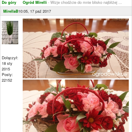
Do góry
Ogród Mirelli
- Wizje chodźcie do mnie blisko najbliżej ...
MirellaB
10:05, 17 paź 2017
Dołączył:
18 sty
2015
Posty:
22152