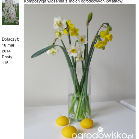
Kompozycja wiosenna z moich ogródkowych kwiatków:
Dołączył:
18 mar
2014
Posty:
115