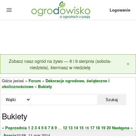
Logowanie
Zobacz nasz ogród na żywo — 8 i 9 sierpnia (sobota-
×
niedziela), kiermasz w niedzielę
Gdzie jesteś »
Forum
»
Dekoracje ogrodowe, świąteczne i
okolicznościowe
»
Bukiety
Szukaj
Bukiety
« Poprzednia
1
2
3
4
5
6
7
8
9
...
12
13
14
15
16
17
18
19
20
Następna »
Agacia
10:58, 11 mar 2014