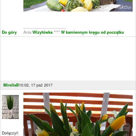
____________________
Do góry
Ania
Wizytówka
****
W kamiennym kręgu od początku
MirellaB
10:02, 17 paź 2017
Dołączył: