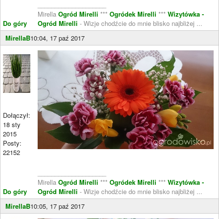
____________________
Mirella
Ogród Mirelli
***
Ogródek Mirelli
***
Wizytówka -
Do góry
Ogród Mirelli
- Wizje chodźcie do mnie blisko najbliżej ...
MirellaB
10:04, 17 paź 2017
Dołączył:
18 sty
2015
Posty:
22152
____________________
Mirella
Ogród Mirelli
***
Ogródek Mirelli
***
Wizytówka -
Do góry
Ogród Mirelli
- Wizje chodźcie do mnie blisko najbliżej ...
MirellaB
10:05, 17 paź 2017