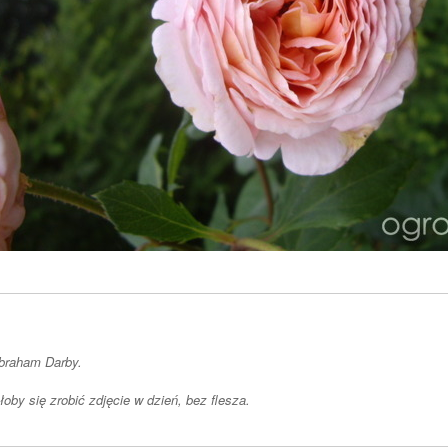
Abraham Darby.
łoby się zrobić zdjęcie w dzień, bez flesza.