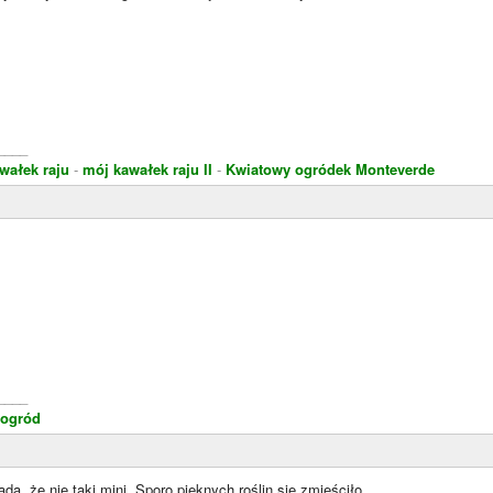
____
wałek raju
-
mój kawałek raju II
-
Kwiatowy ogródek Monteverde
____
ogród
da, że nie taki mini. Sporo pięknych roślin się zmieściło.