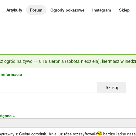
Artykuły
Forum
Ogrody pokazowe
Instagram
Sklep
z ogród na żywo — 8 i 9 sierpnia (sobota-niedziela), kiermasz w niedzi
iniformacie
Szukaj
stępna »
ytrawny z Ciebie ogrodnik, Ania już róże rozszyfrowała
bardzo ładne nasa