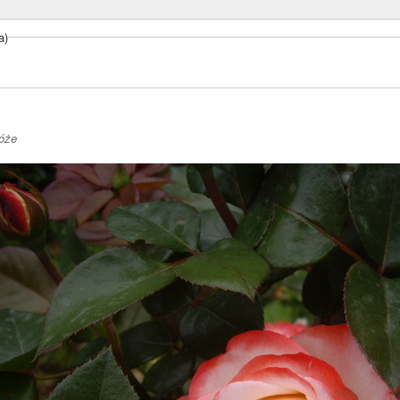
a)
róże