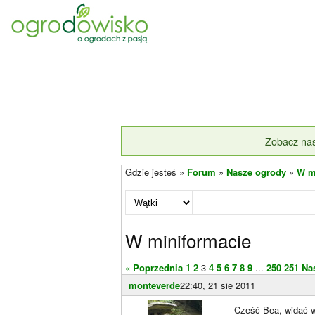
Zobacz nas
Gdzie jesteś »
Forum
»
Nasze ogrody
»
W m
W miniformacie
« Poprzednia
1
2
3
4
5
6
7
8
9
...
250
251
Na
monteverde
22:40, 21 sie 2011
Cześć Bea, widać w