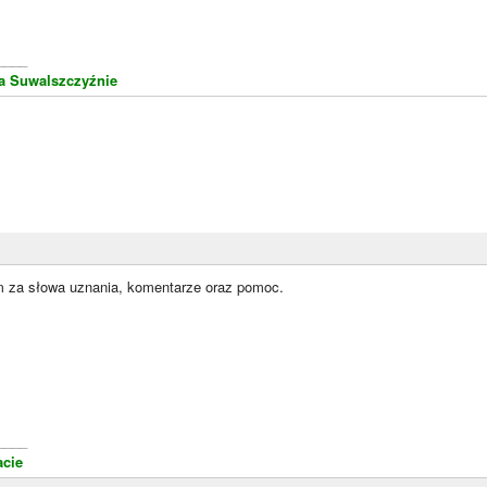
____
a Suwalszczyźnie
 za słowa uznania, komentarze oraz pomoc.
____
cie