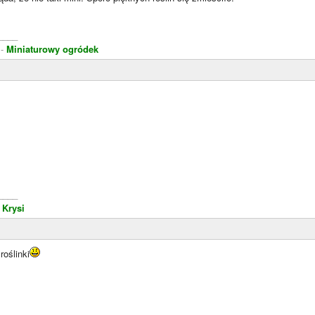
____
 -
Miniaturowy ogródek
____
Krysi
roślinki