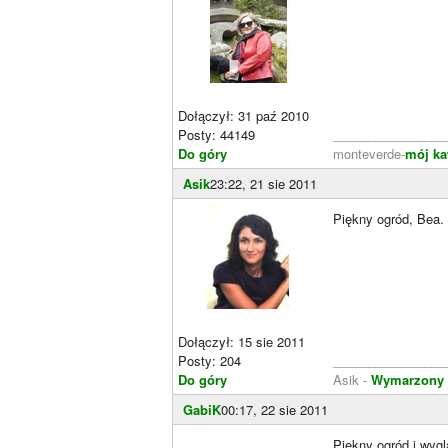
Dołączył: 31 paź 2010
Posty: 44149
________________
Do góry
monteverde-
mój ka
Asik
23:22, 21 sie 2011
Piękny ogród, Bea.
Dołączył: 15 sie 2011
Posty: 204
________________
Do góry
Asik -
Wymarzony 
GabiK
00:17, 22 sie 2011
Piękny ogród i wyglą