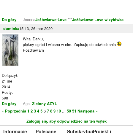
____________________
Do góry
Joanna
Jeżówkowe-Love
***
Jeżówkowe-Love wizytówka
dominka
15:13, 26 mar 2020
Witaj Darku,
piękny ogród i wiosna w nim. Zapisuję do odwiedzania
Pozdrawiam
Dołączył:
21 sie
2014
Posty:
598
____________________
Do góry
Aga-
Zielony AZYL
« Poprzednia
1
2
3
4
5
6
7
8
9
10
...
50
51
Następna »
Zaloguj się, aby odpowiedzieć na ten wątek
Informacje
Polecane
Subskrybuj
Projekt i