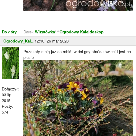
____________________
Do góry
Darek
Wizytówka
***
Ogrodowy Kalejdoskop
Ogrodowy_Kal...
12:10, 26 mar 2020
Pszczoły mają już co robić, w dni gdy słońce świeci i jest na
plusie
Dołączył:
03 lip
2015
Posty:
574