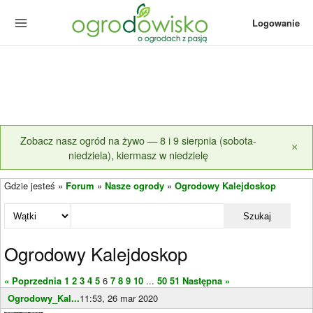
Logowanie
Zobacz nasz ogród na żywo — 8 i 9 sierpnia (sobota-
×
niedziela), kiermasz w niedzielę
Gdzie jesteś »
Forum
»
Nasze ogrody
»
Ogrodowy Kalejdoskop
Szukaj
Ogrodowy Kalejdoskop
« Poprzednia
1
2
3
4
5
6
7
8
9
10
...
50
51
Następna »
Ogrodowy_Kal...
11:53, 26 mar 2020