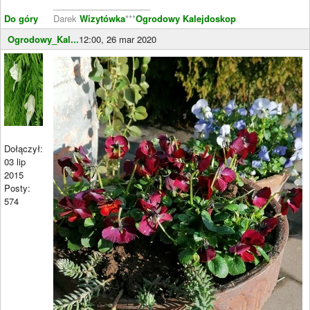
____________________
Do góry
Darek
Wizytówka
***
Ogrodowy Kalejdoskop
Ogrodowy_Kal...
12:00, 26 mar 2020
Dołączył:
03 lip
2015
Posty:
574