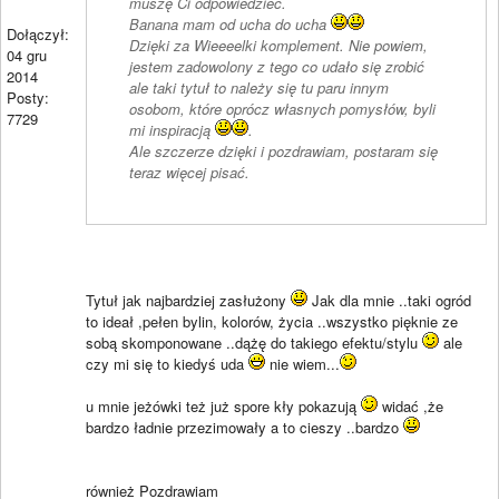
muszę Ci odpowiedzieć.
Banana mam od ucha do ucha
Dołączył:
Dzięki za Wieeeelki komplement. Nie powiem,
04 gru
jestem zadowolony z tego co udało się zrobić
2014
ale taki tytuł to należy się tu paru innym
Posty:
osobom, które oprócz własnych pomysłów, byli
7729
mi inspiracją
.
Ale szczerze dzięki i pozdrawiam, postaram się
teraz więcej pisać.
Tytuł jak najbardziej zasłużony
Jak dla mnie ..taki ogród
to ideał ,pełen bylin, kolorów, życia ..wszystko pięknie ze
sobą skomponowane ..dążę do takiego efektu/stylu
ale
czy mi się to kiedyś uda
nie wiem...
u mnie jeżówki też już spore kły pokazują
widać ,że
bardzo ładnie przezimowały a to cieszy ..bardzo
również Pozdrawiam