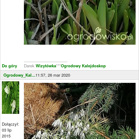
____________________
Do góry
Darek
Wizytówka
***
Ogrodowy Kalejdoskop
Ogrodowy_Kal...
11:57, 26 mar 2020
Dołączył:
03 lip
2015