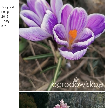
Dołączył:
03 lip
2015
Posty:
574