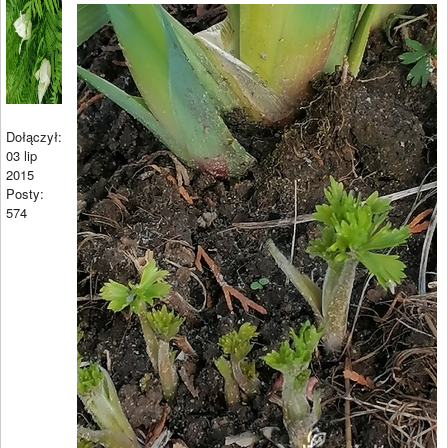
Dołączył:
03 lip
2015
Posty:
574