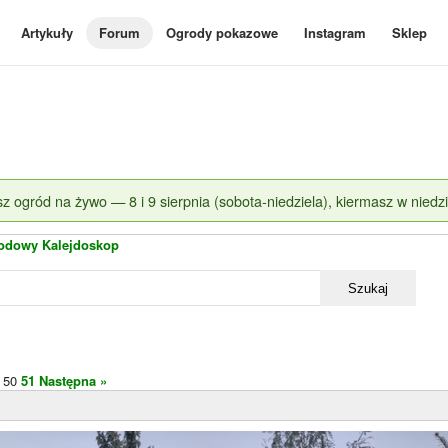
Artykuły
Forum
Ogrody pokazowe
Instagram
Sklep
z ogród na żywo — 8 i 9 sierpnia (sobota-niedziela), kiermasz w niedzi
odowy Kalejdoskop
Szukaj
50
51
Następna »