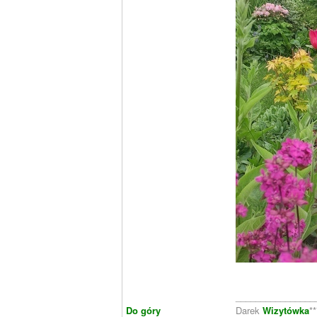
________________
Do góry
Darek
Wizytówka
**