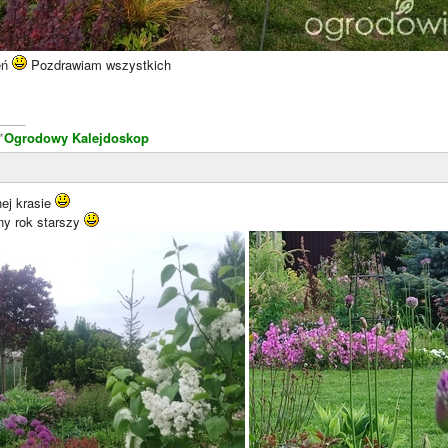
eń
Pozdrawiam wszystkich
____
*
Ogrodowy Kalejdoskop
ej krasie
ny rok starszy