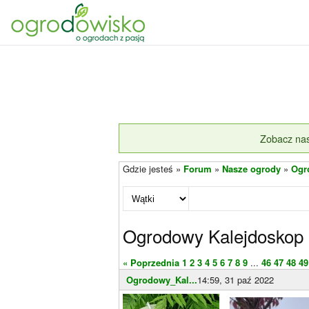
Zobacz nas
Gdzie jesteś »
Forum
»
Nasze ogrody
»
Ogr
Ogrodowy Kalejdoskop
« Poprzednia
1
2
3
4
5
6
7
8
9
...
46
47
48
49
Ogrodowy_Kal...
14:59, 31 paź 2022