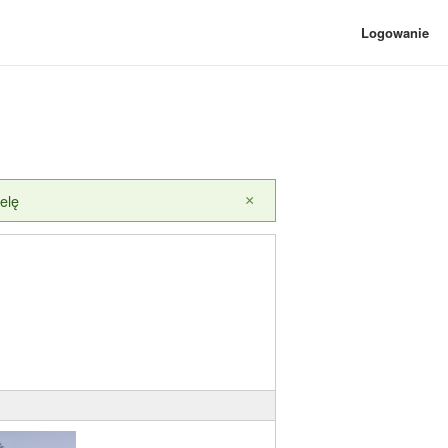
Logowanie
elę
×