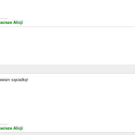
____
acisze Alicji
awiam sąsiadkę!
____
acisze Alicji