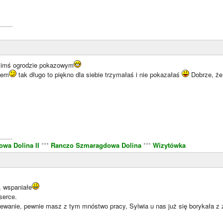
____
akimś ogrodzie pokazowym
iem
tak długo to piękno dla siebie trzymałaś i nie pokazałaś
Dobrze, że
____
wa Dolina II
***
Ranczo Szmaragdowa Dolina
***
Wizytówka
, wspaniałe
serce.
lewanie, pewnie masz z tym mnóstwo pracy, Sylwia u nas już się borykała z z