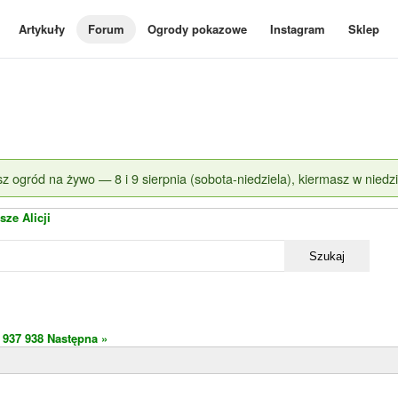
Artykuły
Forum
Ogrody pokazowe
Instagram
Sklep
z ogród na żywo — 8 i 9 sierpnia (sobota-niedziela), kiermasz w niedzi
sze Alicji
Szukaj
937
938
Następna »