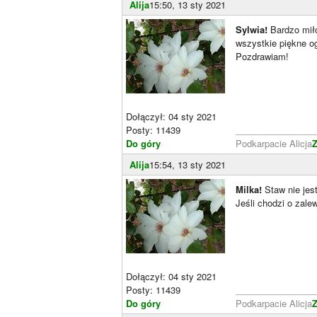
Alija
15:50, 13 sty 2021
Sylwia!
Bardzo miło
wszystkie piękne o
Pozdrawiam!
Dołączył: 04 sty 2021
Posty: 11439
________________
Do góry
Podkarpacie Alicja
Z
Alija
15:54, 13 sty 2021
Milka!
Staw nie jest
Jeśli chodzi o zale
Dołączył: 04 sty 2021
Posty: 11439
________________
Do góry
Podkarpacie Alicja
Z