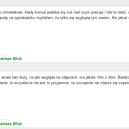
 człowiekowi, kiedy komuś podoba się coś nad czym pracuje i lubi to robić.
grody na ogrodowisku myślałam, że tylko się wygłupię tym swoim. Ale jakoś 
____
acisze Alicji
 wcale taki duży, na jaki wygląda na zdjęciach, ma jakieś 10m x 30m. Bardzo
wanie, to oczywiście nie jest to przyjemne, na szczęście nie zdarza się częs
____
acisze Alicji