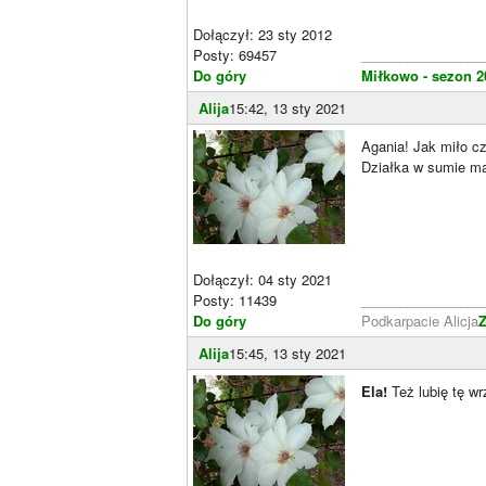
Dołączył: 23 sty 2012
Posty: 69457
________________
Do góry
Miłkowo - sezon 2
Alija
15:42, 13 sty 2021
Agania! Jak miło cz
Działka w sumie ma
Dołączył: 04 sty 2021
Posty: 11439
________________
Do góry
Podkarpacie Alicja
Z
Alija
15:45, 13 sty 2021
Ela!
Też lubię tę wr