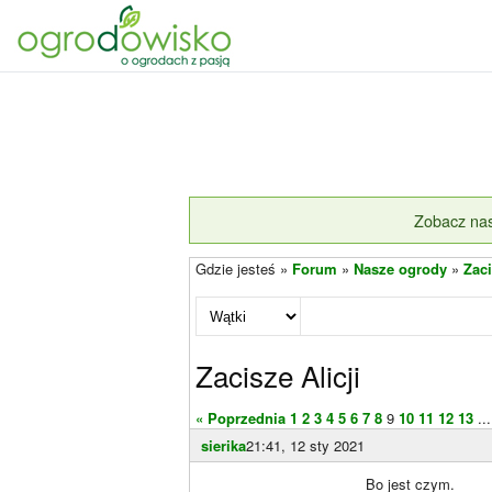
Zobacz nas
Gdzie jesteś »
Forum
»
Nasze ogrody
»
Zaci
Zacisze Alicji
« Poprzednia
1
2
3
4
5
6
7
8
9
10
11
12
13
...
sierika
21:41, 12 sty 2021
Bo jest czym.