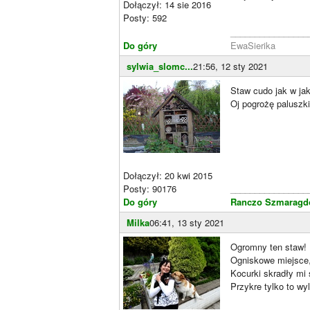
Dołączył: 14 sie 2016
Posty: 592
________________
Do góry
EwaSierika
sylwia_slomc...
21:56, 12 sty 2021
Staw cudo jak w j
Oj pogrożę paluszk
Dołączył: 20 kwi 2015
Posty: 90176
________________
Do góry
Ranczo Szmaragdo
Milka
06:41, 13 sty 2021
Ogromny ten staw!
Ogniskowe miejsce
Kocurki skradły mi 
Przykre tylko to wy