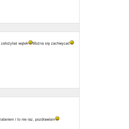
 założyłaś wątek
Można się zachwycać
alaniem i to nie raz, pozdrawiam