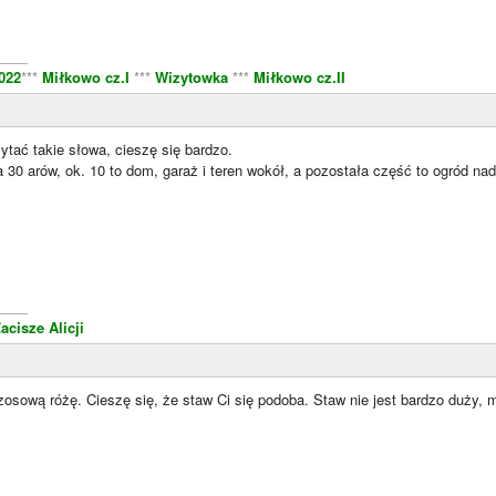
____
022
***
Miłkowo cz.I
***
Wizytowka
***
Miłkowo cz.II
ytać takie słowa, cieszę się bardzo.
 30 arów, ok. 10 to dom, garaż i teren wokół, a pozostała część to ogród n
____
acisze Alicji
zosową różę. Cieszę się, że staw Ci się podoba. Staw nie jest bardzo duży,