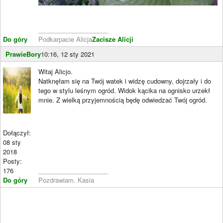
____________________
Do góry
Podkarpacie Alicja
Zacisze Alicji
PrawieBory
10:16, 12 sty 2021
Witaj Alicjo.
Natknęłam się na Twój watek i widzę cudowny, dojrzały i do
tego w stylu leśnym ogród. Widok kącika na ognisko urzekł
mnie. Z wielką przyjemnością będę odwiedzać Twój ogród.
Dołączył:
08 sty
2018
Posty:
176
____________________
Do góry
Pozdrawiam. Kasia