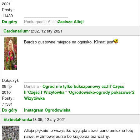
2021
Posty:
11439
____________________
Do góry
Podkarpacie Alicja
Zacisze Alicji
Gardenarium
12:32, 12 sty 2021
Bardzo gustowne miejsce na ognisko. Klimat jest
Dołączył:
____________________
09 lip
Danusia -
Ogród nie tylko bukszpanowy cz.III
*
Część
2010
II
*
Część I
*
Wizytówka
***
Ogrodowisko-ogrody pokazowe
*
2
Posty:
Wizytówka
77381
Do góry
Instagram Ogrodowiska
ElzbietaFranka
13:05, 12 sty 2021
Alicja pięknie to wszystko wygląda strzel panoramiczna fotę
nawet w zimowej aurze bo krajobraz też ważny.