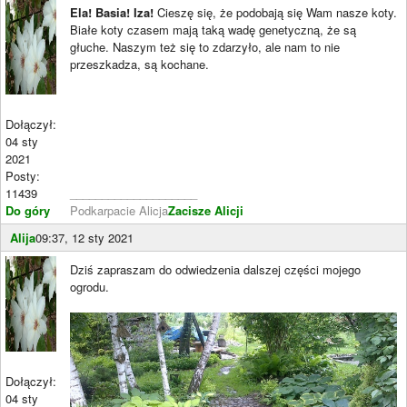
Ela! Basia! Iza!
Cieszę się, że podobają się Wam nasze koty.
Białe koty czasem mają taką wadę genetyczną, że są
głuche. Naszym też się to zdarzyło, ale nam to nie
przeszkadza, są kochane.
Dołączył:
04 sty
2021
Posty:
11439
____________________
Do góry
Podkarpacie Alicja
Zacisze Alicji
Alija
09:37, 12 sty 2021
Dziś zapraszam do odwiedzenia dalszej części mojego
ogrodu.
Dołączył:
04 sty