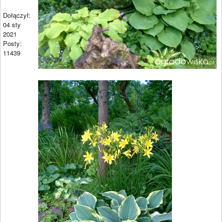
Dołączył:
04 sty
2021
Posty:
11439