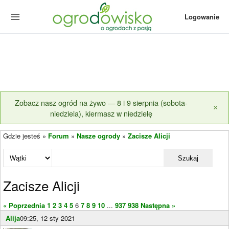
Logowanie
Zobacz nasz ogród na żywo — 8 i 9 sierpnia (sobota-
×
niedziela), kiermasz w niedzielę
Gdzie jesteś »
Forum
»
Nasze ogrody
»
Zacisze Alicji
Szukaj
Zacisze Alicji
« Poprzednia
1
2
3
4
5
6
7
8
9
10
...
937
938
Następna »
Alija
09:25, 12 sty 2021