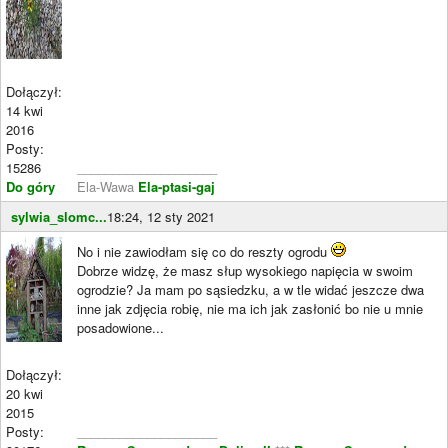
Dołączył:
14 kwi
2016
Posty:
15286
____________________
Do góry
Ela-Wawa
Ela-ptasi-gaj
sylwia_slomc...
18:24, 12 sty 2021
No i nie zawiodłam się co do reszty ogrodu
Dobrze widzę, że masz słup wysokiego napięcia w swoim
ogrodzie? Ja mam po sąsiedzku, a w tle widać jeszcze dwa
inne jak zdjęcia robię, nie ma ich jak zasłonić bo nie u mnie
posadowione...
Dołączył:
20 kwi
2015
Posty:
____________________