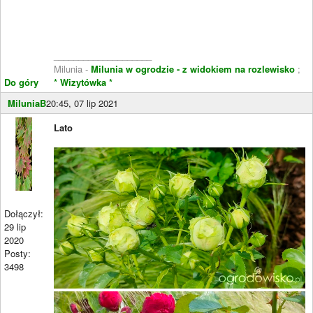
____________________
Milunia -
Milunia w ogrodzie - z widokiem na rozlewisko
;
Do góry
* Wizytówka *
MiluniaB
20:45, 07 lip 2021
Lato
Dołączył:
29 lip
2020
Posty:
3498