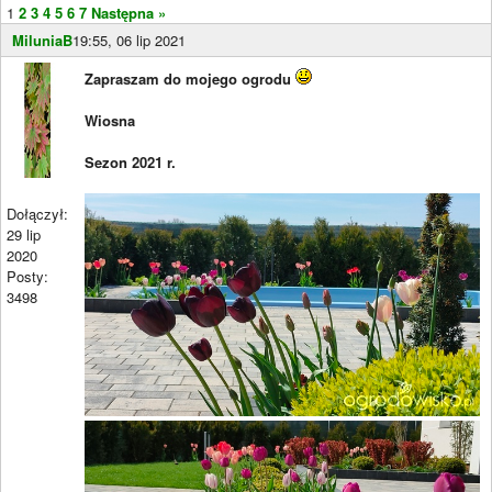
1
2
3
4
5
6
7
Następna »
MiluniaB
19:55, 06 lip 2021
Zapraszam do mojego ogrodu
Wiosna
Sezon 2021 r.
Dołączył:
29 lip
2020
Posty:
3498