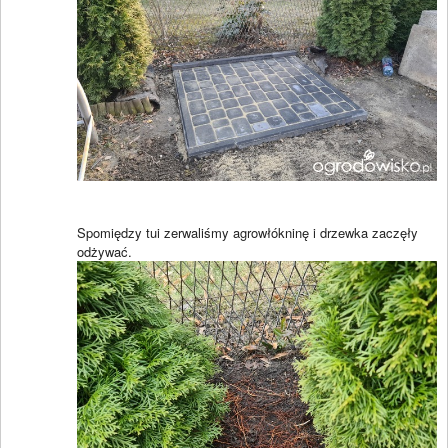
Spomiędzy tui zerwaliśmy agrowłókninę i drzewka zaczęły
odżywać.