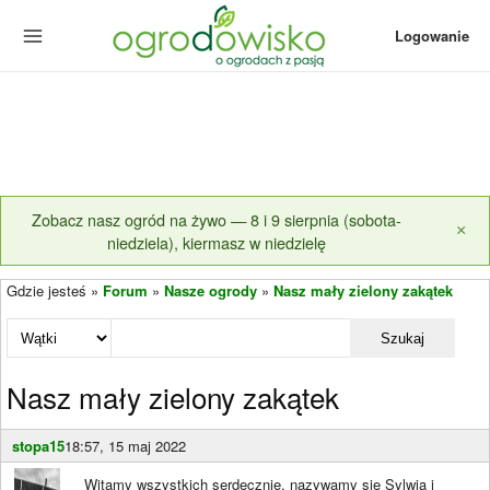
Logowanie
Zobacz nasz ogród na żywo — 8 i 9 sierpnia (sobota-
×
niedziela), kiermasz w niedzielę
Gdzie jesteś »
Forum
»
Nasze ogrody
»
Nasz mały zielony zakątek
Szukaj
Nasz mały zielony zakątek
stopa15
18:57, 15 maj 2022
Witamy wszystkich serdecznie, nazywamy się Sylwia i