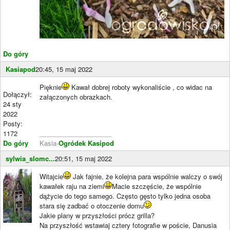
Do góry
Kasiapod
20:45, 15 maj 2022
Pięknie
Kawał dobrej roboty wykonaliście , co widac na
Dołączył:
załączonych obrazkach.
24 sty
2022
Posty:
1172
____________________
Do góry
Kasia-
Ogródek Kasipod
sylwia_slomc...
20:51, 15 maj 2022
Witajcie
Jak fajnie, że kolejna para wspólnie walczy o swój
kawałek raju na ziemi
Macie szczęście, że wspólnie
dążycie do tego samego. Często gęsto tylko jedna osoba
stara się zadbać o otoczenie domu
Jakie plany w przyszłości prócz grilla?
Na przyszłość wstawiaj cztery fotografie w poście, Danusia