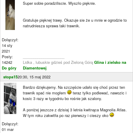
Super sobie poradziliscie. Wyszło pięknie.
Gratuluje pięknej trawy. Okazuje sie że u mnie w ogrodzie to
natrudniesza sprawa taki trawnik.
Dołączył:
14 sty
2021
Posty:
____________________
14242
Lidka , lubuskie gdzieś pod Zieloną Górą
Glina i zielsko na
Do góry
Diamentowej
stopa15
20:30, 15 maj 2022
Bardzo dziękujemy. Na szczęście udało się choć przez ten
trawnik spać nie mogłem
teraz tylko podlewać, nawozic i
kosic 3 razy w tygodniu bo rośnie jak szalony.
A poniżej jeszcze z dzisiaj 3 letnia kwitnąca Magnolia Atlas.
W tym roku zakwitła po raz pierwszy i cieszy oko
Dołączył:
01 mar