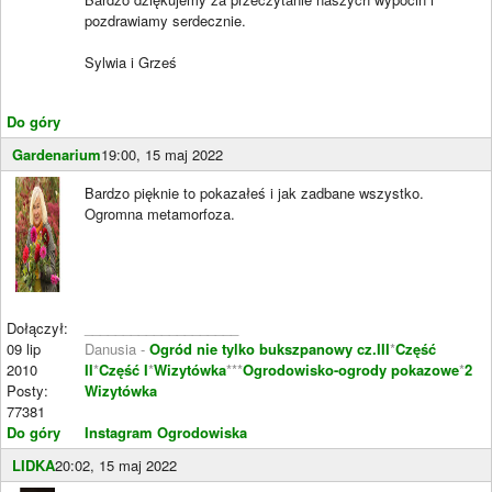
pozdrawiamy serdecznie.
Sylwia i Grześ
Do góry
Gardenarium
19:00, 15 maj 2022
Bardzo pięknie to pokazałeś i jak zadbane wszystko.
Ogromna metamorfoza.
Dołączył:
____________________
09 lip
Danusia -
Ogród nie tylko bukszpanowy cz.III
*
Część
2010
II
*
Część I
*
Wizytówka
***
Ogrodowisko-ogrody pokazowe
*
2
Posty:
Wizytówka
77381
Do góry
Instagram Ogrodowiska
LIDKA
20:02, 15 maj 2022