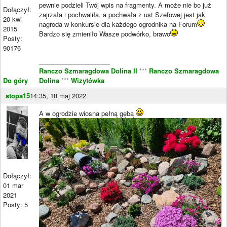
pewnie podzieli Twój wpis na fragmenty. A może nie bo już
Dołączył:
zajrzała i pochwaliła, a pochwała z ust Szefowej jest jak
20 kwi
nagroda w konkursie dla każdego ogrodnika na Forum
2015
Bardzo się zmieniło Wasze podwórko, brawo
Posty:
90176
____________________
Ranczo Szmaragdowa Dolina II
***
Ranczo Szmaragdowa
Do góry
Dolina
***
Wizytówka
stopa15
14:35, 18 maj 2022
A w ogrodzie wiosna pełną gębą
Dołączył:
01 mar
2021
Posty: 5