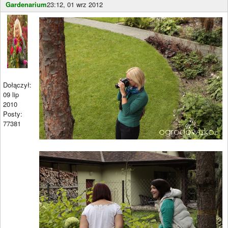
Gardenarium
23:12, 01 wrz 2012
Dołączył:
09 lip
2010
Posty:
77381