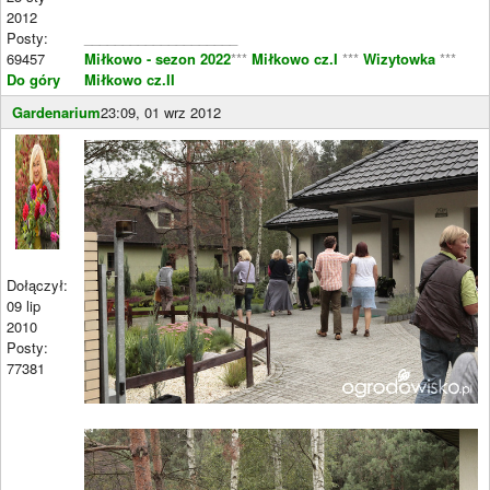
2012
Posty:
____________________
69457
Miłkowo - sezon 2022
***
Miłkowo cz.I
***
Wizytowka
***
Do góry
Miłkowo cz.II
Gardenarium
23:09, 01 wrz 2012
Dołączył:
09 lip
2010
Posty:
77381