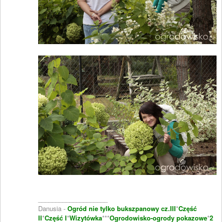
____________________
Danusia -
Ogród nie tylko bukszpanowy cz.III
*
Część
II
*
Część I
*
Wizytówka
***
Ogrodowisko-ogrody pokazowe
*
2