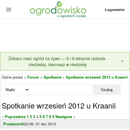
Logowanie
Zobacz nasz ogród na żywo — 8 i 9 sierpnia (sobota-
×
niedziela), kiermasz w niedzielę
Gdzie jesteś »
Forum
»
Spotkania
»
Spotkanie wrzesień 2012 u Kraanii
Szukaj
Spotkanie wrzesień 2012 u Kraanii
« Poprzednia
1
2
3
4
5
6
7
8
9
Następna »
Przetacznik
22:56, 01 wrz 2012