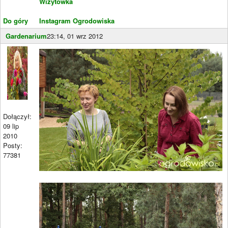
Wizytówka
Do góry
Instagram Ogrodowiska
Gardenarium
23:14, 01 wrz 2012
Dołączył:
09 lip
2010
Posty:
77381