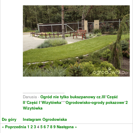
____________________
Danusia -
Ogród nie tylko bukszpanowy cz.III
*
Część
II
*
Część I
*
Wizytówka
***
Ogrodowisko-ogrody pokazowe
*
2
Wizytówka
Do góry
Instagram Ogrodowiska
« Poprzednia
1
2
3
4
5
6
7
8
9
Następna »