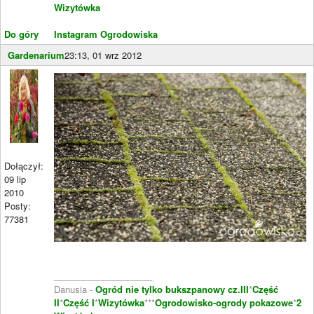
Wizytówka
Do góry
Instagram Ogrodowiska
Gardenarium
23:13, 01 wrz 2012
Dołączył:
09 lip
2010
Posty:
77381
____________________
Danusia -
Ogród nie tylko bukszpanowy cz.III
*
Część
II
*
Część I
*
Wizytówka
***
Ogrodowisko-ogrody pokazowe
*
2