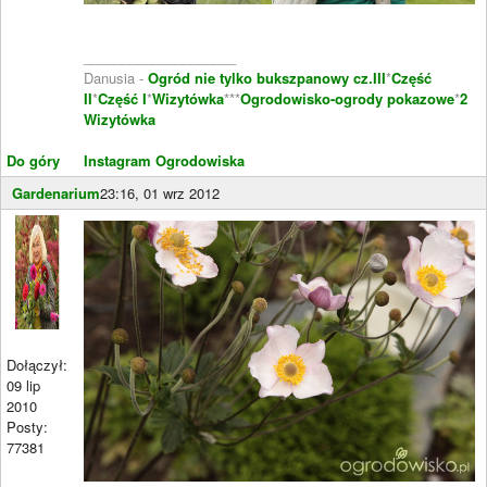
____________________
Danusia -
Ogród nie tylko bukszpanowy cz.III
*
Część
II
*
Część I
*
Wizytówka
***
Ogrodowisko-ogrody pokazowe
*
2
Wizytówka
Do góry
Instagram Ogrodowiska
Gardenarium
23:16, 01 wrz 2012
Dołączył:
09 lip
2010
Posty:
77381