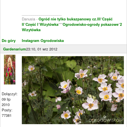
____________________
Danusia -
Ogród nie tylko bukszpanowy cz.III
*
Część
II
*
Część I
*
Wizytówka
***
Ogrodowisko-ogrody pokazowe
*
2
Wizytówka
Do góry
Instagram Ogrodowiska
Gardenarium
23:10, 01 wrz 2012
Dołączył:
09 lip
2010
Posty:
77381