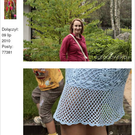
Dołączył:
09 lip
2010
Posty:
77381