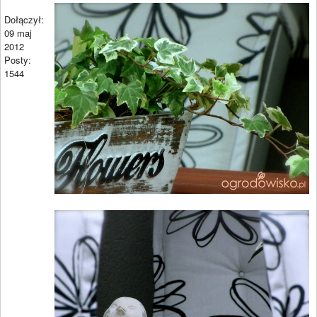
Dołączył:
09 maj
2012
Posty:
1544