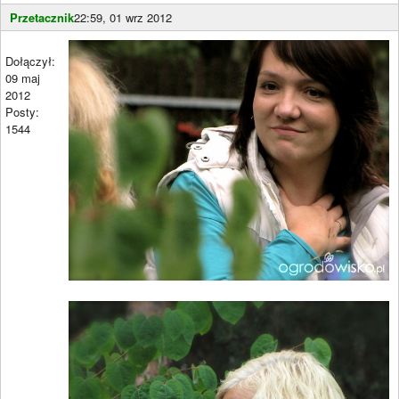
Przetacznik
22:59, 01 wrz 2012
Dołączył:
09 maj
2012
Posty:
1544