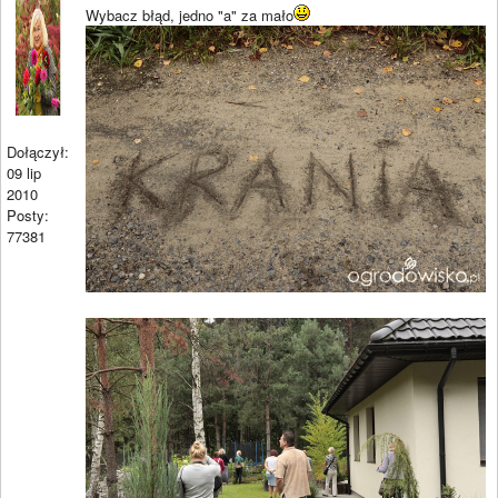
Wybacz błąd, jedno "a" za mało
Dołączył:
09 lip
2010
Posty:
77381