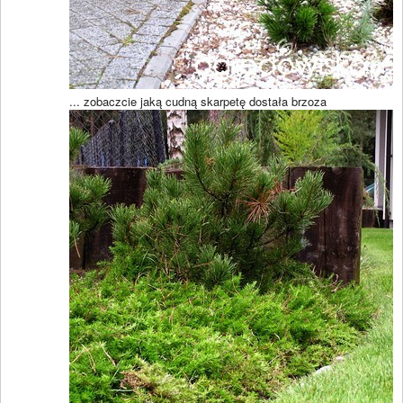
... zobaczcie jaką cudną skarpetę dostała brzoza