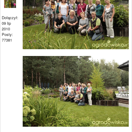
Dołączył:
09 lip
2010
Posty:
77381