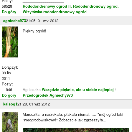
Posty:
____________________
58528
Rododondrenowy ogród II.
Rododendronowy ogród.
Do góry
Wizytówka-rododendronowy ogród
agniecha973
21:05, 01 wrz 2012
Piękny ogród!
Dołączył:
09 lis
2011
Posty:
____________________
11946
Agnieszka
Wszędzie pięknie, ale u siebie najlepiej
/
Do góry
Przedogródek Agniechy973
kaisog1
21:28, 01 wrz 2012
Marudziła, a narzekała, płakała niemal...... "mój ogród taki
"nieogrodowiskowy!" Zobaczcie jak zgrzeszyła....