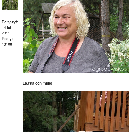
Dołączył:
14 lut
2011
Posty:
13108
Laurka goń mnie!