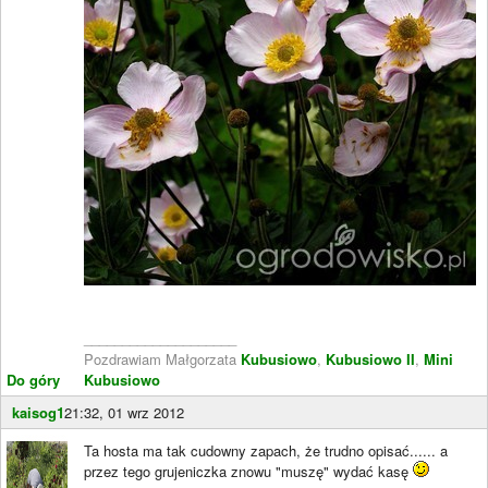
____________________
Pozdrawiam Małgorzata
Kubusiowo
,
Kubusiowo II
,
Mini
Do góry
Kubusiowo
kaisog1
21:32, 01 wrz 2012
Ta hosta ma tak cudowny zapach, że trudno opisać...... a
przez tego grujeniczka znowu "muszę" wydać kasę