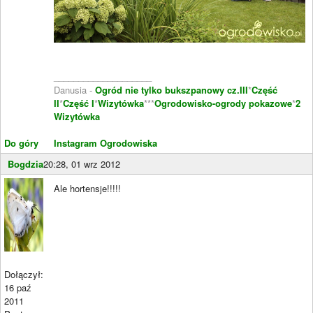
____________________
Danusia -
Ogród nie tylko bukszpanowy cz.III
*
Część
II
*
Część I
*
Wizytówka
***
Ogrodowisko-ogrody pokazowe
*
2
Wizytówka
Do góry
Instagram Ogrodowiska
Bogdzia
20:28, 01 wrz 2012
Ale hortensje!!!!!
Dołączył:
16 paź
2011