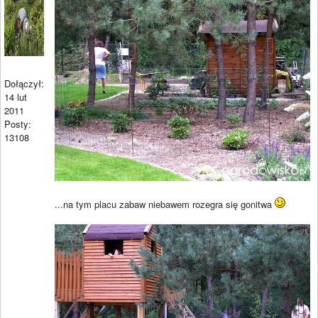
Dołączył:
14 lut
2011
Posty:
13108
...na tym placu zabaw niebawem rozegra się gonitwa