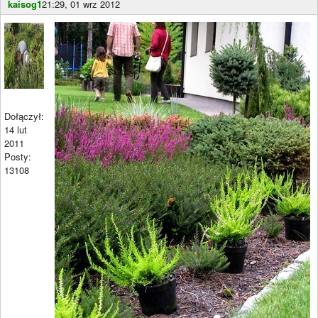
kaisog1
21:29, 01 wrz 2012
Dołączył:
14 lut
2011
Posty:
13108