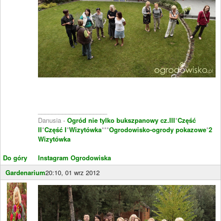
____________________
Danusia -
Ogród nie tylko bukszpanowy cz.III
*
Część
II
*
Część I
*
Wizytówka
***
Ogrodowisko-ogrody pokazowe
*
2
Wizytówka
Do góry
Instagram Ogrodowiska
Gardenarium
20:10, 01 wrz 2012