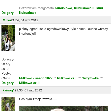
____________________
Pozdrawiam Małgorzata
Kubusiowo
,
Kubusiowo II
,
Mini
Do góry
Kubusiowo
Milka
21:34, 01 wrz 2012
piekny ogrod, iscie ogrodowiskowy, tyle sosen i cudne wrzosy
i hortensje!!
Dołączył:
23 sty
2012
Posty:
____________________
69457
Miłkowo - sezon 2022
***
Miłkowo cz.I
***
Wizytowka
***
Do góry
Miłkowo cz.II
kaisog1
21:35, 01 wrz 2012
Coś bym zmajstrowała.....