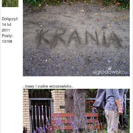
Dołączył:
14 lut
2011
Posty:
13108
..trawy i cudne wrzosowisko..