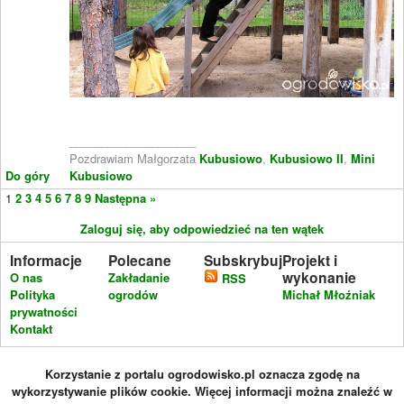
____________________
Pozdrawiam Małgorzata
Kubusiowo
,
Kubusiowo II
,
Mini
Do góry
Kubusiowo
1
2
3
4
5
6
7
8
9
Następna »
Zaloguj się, aby odpowiedzieć na ten wątek
Informacje
Polecane
Subskrybuj
Projekt i
wykonanie
O nas
Zakładanie
RSS
Polityka
ogrodów
Michał Młoźniak
prywatności
Kontakt
Korzystanie z portalu ogrodowisko.pl oznacza zgodę na
wykorzystywanie plików cookie. Więcej informacji można znaleźć w