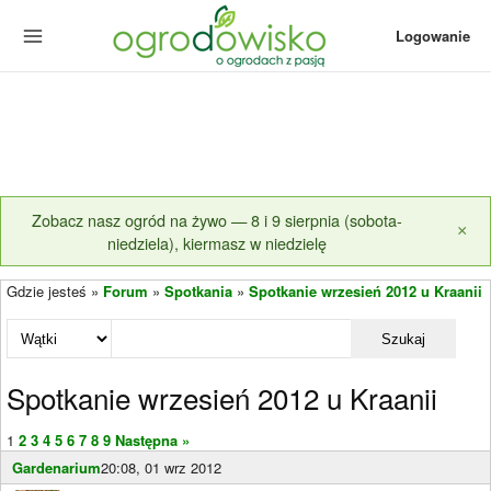
Logowanie
Zobacz nasz ogród na żywo — 8 i 9 sierpnia (sobota-
×
niedziela), kiermasz w niedzielę
Gdzie jesteś »
Forum
»
Spotkania
»
Spotkanie wrzesień 2012 u Kraanii
Szukaj
Spotkanie wrzesień 2012 u Kraanii
1
2
3
4
5
6
7
8
9
Następna »
Gardenarium
20:08, 01 wrz 2012