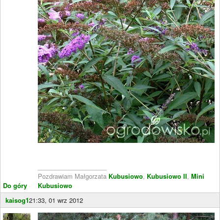
____________________
Pozdrawiam Małgorzata
Kubusiowo
,
Kubusiowo II
,
Mini
Do góry
Kubusiowo
kaisog1
21:33, 01 wrz 2012