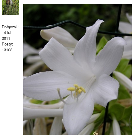
Dołączył:
14 lut
2011
Posty:
13108