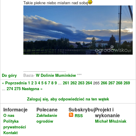
Takie piekne niebo miałam nad sobą
____________________
Do góry
Basia-
W Dolinie Muminków
***
« Poprzednia
1
2
3
4
5
6
7
8
9
...
261
262
263
264
265
266
267
268
269
...
274
275
Następna »
Zaloguj się, aby odpowiedzieć na ten wątek
Informacje
Polecane
Subskrybuj
Projekt i
wykonanie
O nas
Zakładanie
RSS
Polityka
ogrodów
Michał Młoźniak
prywatności
Kontakt