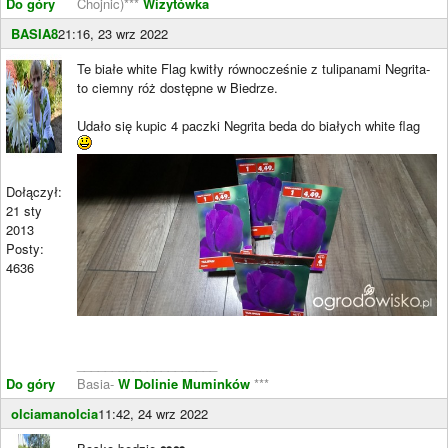
Do góry
Chojnic)***
Wizytówka
BASIA8
21:16, 23 wrz 2022
Te białe white Flag kwitły równocześnie z tulipanami Negrita-
to ciemny róż dostępne w Biedrze.
Udało się kupic 4 paczki Negrita beda do białych white flag
Dołączył:
21 sty
2013
Posty:
4636
____________________
Do góry
Basia-
W Dolinie Muminków
***
olciamanolcia
11:42, 24 wrz 2022