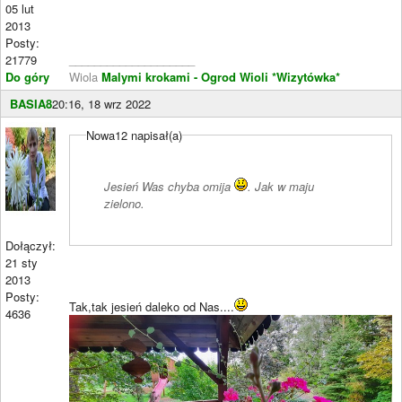
05 lut
2013
Posty:
21779
____________________
Do góry
Wiola
Malymi krokami - Ogrod Wioli
*Wizytówka*
BASIA8
20:16, 18 wrz 2022
Nowa12 napisał(a)
Jesień Was chyba omija
. Jak w maju
zielono.
Dołączył:
21 sty
2013
Posty:
Tak,tak jesień daleko od Nas....
4636