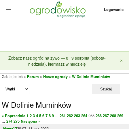
Logowanie
Zobacz nasz ogród na żywo — 8 i 9 sierpnia (sobota-
×
niedziela), kiermasz w niedzielę
Gdzie jesteś »
Forum
»
Nasze ogrody
»
W Dolinie Muminków
Szukaj
W Dolinie Muminków
« Poprzednia
1
2
3
4
5
6
7
8
9
...
261
262
263
264
265
266
267
268
269
...
274
275
Następna »
Nowa12
20:07, 18 wrz 2022