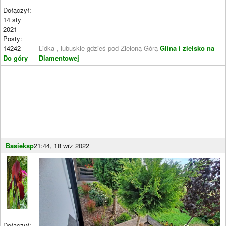
Dołączył:
14 sty
2021
Posty:
____________________
14242
Lidka , lubuskie gdzieś pod Zieloną Górą
Glina i zielsko na
Do góry
Diamentowej
Basieksp
21:44, 18 wrz 2022
Dołączył: