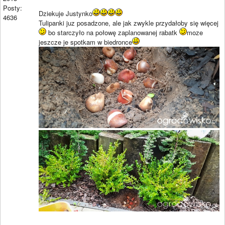
Posty:
Dziekuje Justynko
4636
Tulipanki juz posadzone, ale jak zwykle przydałoby się więcej
bo starczyło na połowę zaplanowanej rabatk
moze
jeszcze je spotkam w biedronce