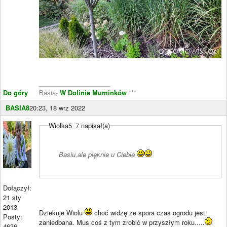
____________________
Do góry
Basia-
W Dolinie Muminków
***
BASIA8
20:23, 18 wrz 2022
Wiolka5_7 napisał(a)
Basiu,ale pięknie u Ciebie
Dołączył:
21 sty
2013
Dziekuje Wiolu
choć widzę że spora czas ogrodu jest
Posty:
zaniedbana. Mus coś z tym zrobić w przyszłym roku.....
4636