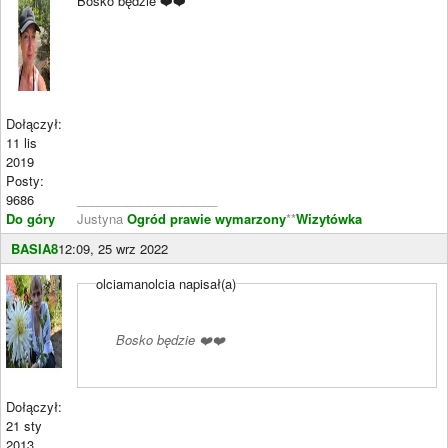
Bosko będzie ❤️❤️
Dołączył:
11 lis
2019
Posty:
9686
____________________
Do góry
Justyna
Ogród prawie wymarzony
**
Wizytówka
BASIA8
12:09, 25 wrz 2022
olciamanolcia napisał(a)
Bosko będzie ❤️❤️
Dołączył:
21 sty
2013