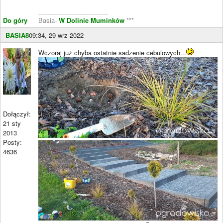
____________________
Do góry
Basia-
W Dolinie Muminków
***
BASIA8
09:34, 29 wrz 2022
Wczoraj już chyba ostatnie sadzenie cebulowych...
Dołączył:
21 sty
2013
Posty:
4636