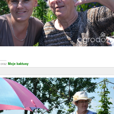
____
oraz
Moje kaktusy