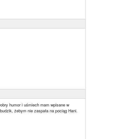
e. Dobry humor i uśmiech mam wpisane w
ę budzik, żebym nie zaspała na pociąg Hani.