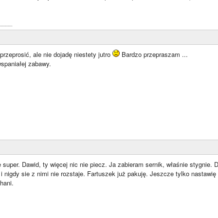
____
zeprosić, ale nie dojadę niestety jutro
Bardzo przepraszam ...
spaniałej zabawy.
 super. Dawid, ty więcej nic nie piecz. Ja zabieram sernik, właśnie stygni
 nigdy sie z nimi nie rozstaje. Fartuszek już pakuję. Jeszcze tylko nastawi
hani.