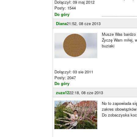
Dołączył: 09 maj 2012
Posty: 1544
Do góry
________________
Diana
21:52, 08 cze 2013
Musze Was bardzo pr
Życzę Wam miłej, w
buziaki
Dołączył: 03 sie 2011
Posty: 2047
Do góry
zuza12
22:18, 08 cze 2013
No to zapowiada się
zakres obowiązków i
Do zobaczyska koc