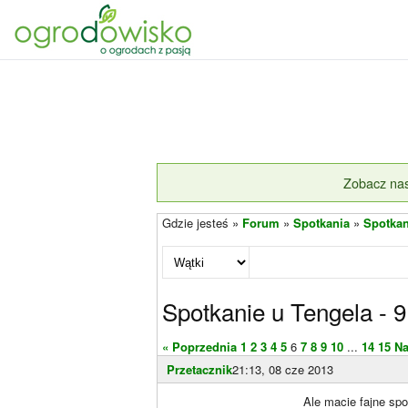
Zobacz nas
Gdzie jesteś »
Forum
»
Spotkania
»
Spotkan
Spotkanie u Tengela - 
« Poprzednia
1
2
3
4
5
6
7
8
9
10
...
14
15
Na
Przetacznik
21:13, 08 cze 2013
Ale macie fajne spo