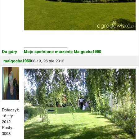
____________________
Do góry
Moje spełnione marzenie Malgocha1960
malgocha1960
08:19, 26 sie 2013
Dołączył:
16 sty
2012
Posty:
3098