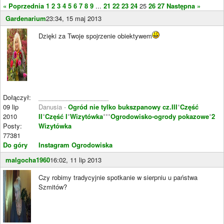
« Poprzednia
1
2
3
4
5
6
7
8
9
...
21
22
23
24
25
26
27
Następna »
Gardenarium
23:34, 15 maj 2013
Dzięki za Twoje spojrzenie obiektywem
Dołączył:
____________________
09 lip
Danusia -
Ogród nie tylko bukszpanowy cz.III
*
Część
2010
II
*
Część I
*
Wizytówka
***
Ogrodowisko-ogrody pokazowe
*
2
Posty:
Wizytówka
77381
Do góry
Instagram Ogrodowiska
malgocha1960
16:02, 11 lip 2013
Czy robimy tradycyjnie spotkanie w sierpniu u państwa
Szmitów?