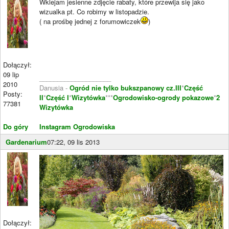
Wklejam jesienne zdjęcie rabaty, które przewija się jako
wizualka pt. Co robimy w listopadzie.
( na prośbę jednej z forumowiczek
)
Dołączył:
09 lip
____________________
2010
Danusia -
Ogród nie tylko bukszpanowy cz.III
*
Część
Posty:
II
*
Część I
*
Wizytówka
***
Ogrodowisko-ogrody pokazowe
*
2
77381
Wizytówka
Do góry
Instagram Ogrodowiska
Gardenarium
07:22, 09 lis 2013
Dołączył: