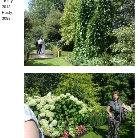
16 sty
2012
Posty:
3098