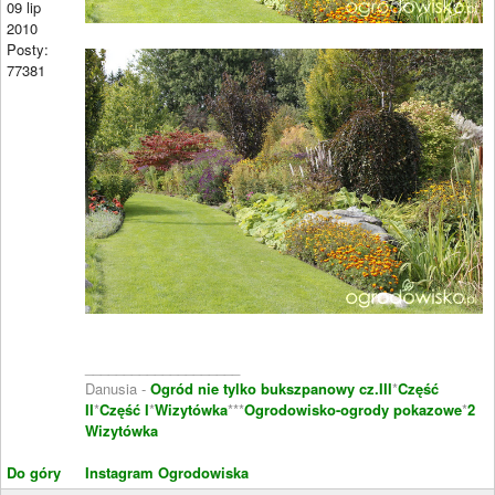
09 lip
2010
Posty:
77381
____________________
Danusia -
Ogród nie tylko bukszpanowy cz.III
*
Część
II
*
Część I
*
Wizytówka
***
Ogrodowisko-ogrody pokazowe
*
2
Wizytówka
Do góry
Instagram Ogrodowiska