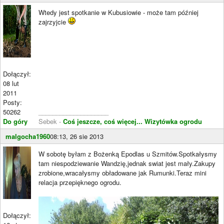
Wtedy jest spotkanie w Kubusiowie - może tam później
zajrzyjcie
Dołączył:
08 lut
2011
Posty:
50262
____________________
Do góry
Sebek -
Coś jeszcze, coś więcej...
Wizytówka ogrodu
malgocha1960
08:13, 26 sie 2013
W sobotę byłam z Bożenką Epodlas u Szmitów.Spotkałysmy
tam niespodziewanie Wandzię,jednak swiat jest mały.Zakupy
zrobione,wracałysmy obładowane jak Rumunki.Teraz mini
relacja przepięknego ogrodu.
Dołączył: