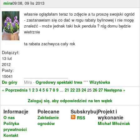
mira
09:08, 09 lis 2013
własnie oglądałam teraz to zdjęcie a tu proszę swojski ogród
- zastanawiam się co dać w rogu rabaty bylinowej i nie mogę
znaleźć - może jednak taki buk pendula ? róg domu będzie
wietrznie
ta rabata zachwyca cały rok
Dołączył:
13 lut
2012
Posty:
15041
____________________
Do góry
Mira -
Ogrodowy spektakl trwa
***
Wizytówka
« Poprzednia
1
2
3
4
5
6
7
8
9
...
21
22
23
24
25
26
27
Następna »
Zaloguj się, aby odpowiedzieć na ten wątek
Informacje
Polecane
Subskrybuj
Projekt i
wykonanie
O nas
Zakładanie
RSS
Polityka
ogrodów
Michał Młoźniak
prywatności
Kontakt