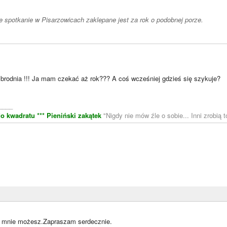
e spotkanie w Pisarzowicach zaklepane jest za rok o podobnej porze.
zbrodnia !!! Ja mam czekać aż rok??? A coś wcześniej gdzieś się szykuje?
____
o kwadratu ***
Pieniński zakątek
"Nigdy nie mów źle o sobie... Inni zrobią t
ć mnie możesz.Zapraszam serdecznie.