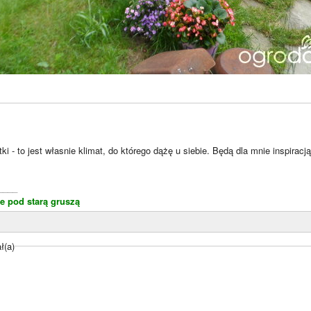
otki - to jest własnie klimat, do którego dążę u siebie. Będą dla mnie inspira
____
ce pod starą gruszą
ł(a)