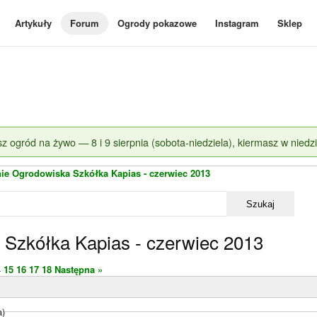
Artykuły
Forum
Ogrody pokazowe
Instagram
Sklep
z ogród na żywo — 8 i 9 sierpnia (sobota-niedziela), kiermasz w niedzi
ie Ogrodowiska Szkółka Kapias - czerwiec 2013
Szukaj
 Szkółka Kapias - czerwiec 2013
4
15
16
17
18
Następna »
a)