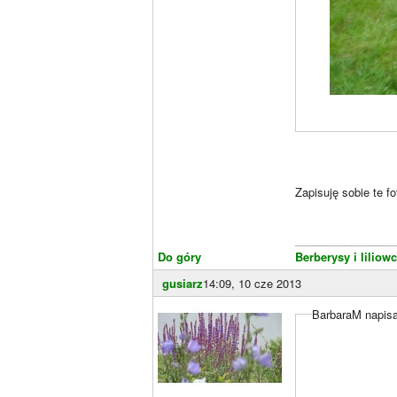
Zapisuję sobie te f
________________
Do góry
Berberysy i liliow
gusiarz
14:09, 10 cze 2013
BarbaraM napisa