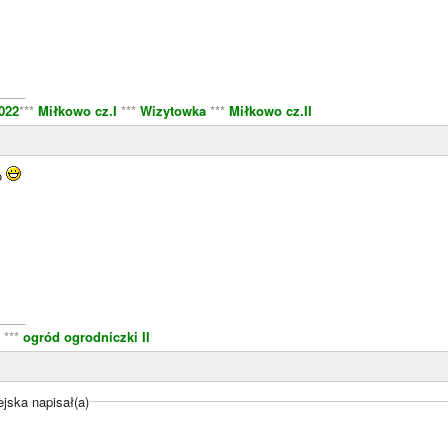
____
022
***
Miłkowo cz.I
***
Wizytowka
***
Miłkowo cz.II
o
____
***
ogród ogrodniczki II
ska napisał(a)