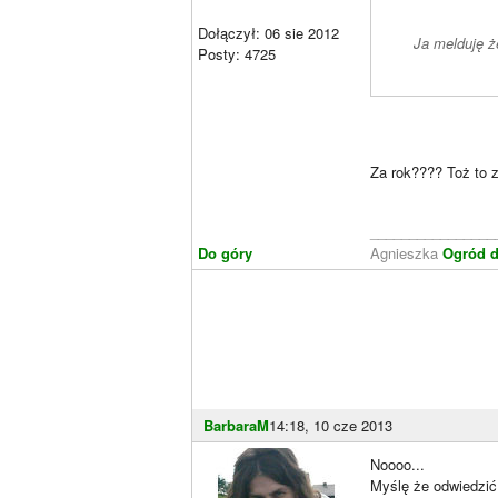
Dołączył: 06 sie 2012
Ja melduję ż
Posty: 4725
Za rok???? Toż to 
________________
Do góry
Agnieszka
Ogród d
BarbaraM
14:18, 10 cze 2013
Noooo...
Myślę że odwiedzi