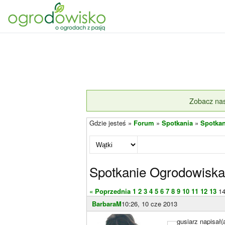
Zobacz nas
Gdzie jesteś »
Forum
»
Spotkania
»
Spotkan
Spotkanie Ogrodowiska
« Poprzednia
1
2
3
4
5
6
7
8
9
10
11
12
13
1
BarbaraM
10:26, 10 cze 2013
gusiarz napisał(