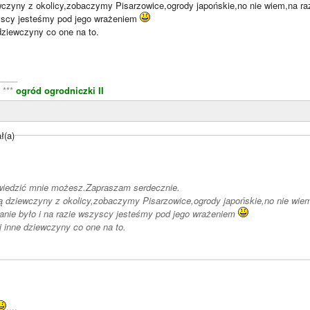
zyny z okolicy,zobaczymy Pisarzowice,ogrody japońskie,no nie wiem,na raz
zyscy jesteśmy pod jego wrażeniem
dziewczyny co one na to.
____
***
ogród ogrodniczki II
ł(a)
wiedzić mnie możesz.Zapraszam serdecznie.
dziewczyny z okolicy,zobaczymy Pisarzowice,ogrody japońskie,no nie wiem,
anie było i na razie wszyscy jesteśmy pod jego wrażeniem
 inne dziewczyny co one na to.
..,.