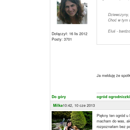
Dziewczyny, a
Choć w tym s
Eluś - bardz
Dołączył: 16 lis 2012
Posty: 3701
Ja melduję że spotk
________________
Do góry
ogród ogrodniczki
Milka
10:42, 10 cze 2013
Piękny ten ogród u 
macham do was, ale
rozpoznałam bez pod