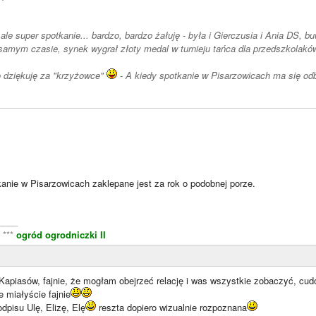
le super spotkanie... bardzo, bardzo żałuję - była i Gierczusia i Ania DS, bu
amym czasie, synek wygrał złoty medal w turnieju tańca dla przedszkolak
o dziękuję za "krzyżowce"
- A kiedy spotkanie w Pisarzowicach ma się odb
anie w Pisarzowicach zaklepane jest za rok o podobnej porze.
____
***
ogród ogrodniczki II
Kapiasów, fajnie, że mogłam obejrzeć relację i was wszystkie zobaczyć, cud
 miałyście fajnie
pisu Ulę, Elizę, Elę
reszta dopiero wizualnie rozpoznana