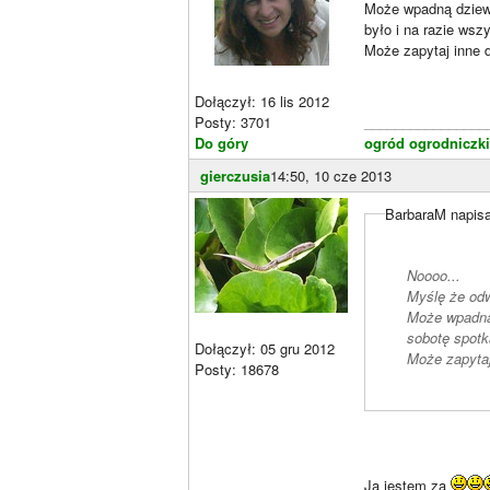
Może wpadną dziewc
było i na razie ws
Może zapytaj inne 
Dołączył: 16 lis 2012
Posty: 3701
________________
Do góry
ogród ogrodniczki
gierczusia
14:50, 10 cze 2013
BarbaraM napisa
Noooo...
Myślę że od
Może wpadną 
sobotę spotk
Dołączył: 05 gru 2012
Może zapytaj
Posty: 18678
Ja jestem za