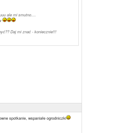
uuu ale mi smutno....
ów
yć?? Daj mi znać - koniecznie!!!
owne spotkanie, wspaniałe ogrodniczki