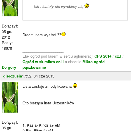
tak niestety nie wyrobimy się
Dołączył:
05 gru
Dreamlinera wysłać ??
2012
Posty:
18678
____________________
Ela- ogród pod lasem w sercu aglomeracji
CFS 2014
/
cz.I
/
Ogród w sk.mikro cz.II
a obecnie
Mikro ogród-
Do góry
pączkowanie
gierczusia
17:52, 04 cze 2013
Lista zostaje zmodyfikowana
Oto bieżąca lista Uczestników
Dołączył:
1. Kasia- Kindzia+ eM
05 gru
2.Ela- Eliza 3+eM