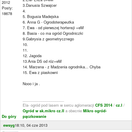
2012
3.Danusia Szwajcer
Posty:
4.
18678
5. Bogusia Madejska
6. Anna G - Ogrodoterapeutka
7. Ewa - od pierwszej hortensji +eM
8. Basia - co ma ogród Ogrodniczki
9.Gabrysia z geometrycznego
10.
11.
12. Jagoda
13.Ania DS od róz+eM
14. Marzena - z Madzenia ogrodnika... Chyba
15. Ewa z piaskowni
Nooo i ja .
____________________
Ela- ogród pod lasem w sercu aglomeracji
CFS 2014
/
cz.I
/
Ogród w sk.mikro cz.II
a obecnie
Mikro ogród-
Do góry
pączkowanie
ewsyg
18:10, 04 cze 2013