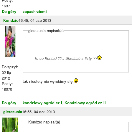
Posty:
1637
____________________
Do góry
zapach-ziemi
Kondzio
16:45, 04 cze 2013
gierczusia napisał(a)
To co Kontad ??.. Skreślać z listy ??
Dołączył:
02 lip
2012
tak niestety nie wyrobimy się
Posty:
18070
____________________
Do góry
kondziowy ogród cz I
,
Kondziowy ogród cz II
gierczusia
16:55, 04 cze 2013
Kondzio napisał(a)