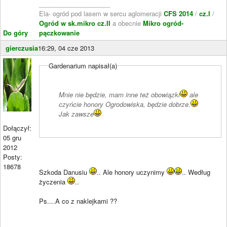
____________________
Ela- ogród pod lasem w sercu aglomeracji
CFS 2014
/
cz.I
/
Ogród w sk.mikro cz.II
a obecnie
Mikro ogród-
Do góry
pączkowanie
gierczusia
16:29, 04 cze 2013
Gardenarium napisał(a)
Mnie nie będzie, mam inne też obowiązki
ale
czyńcie honory Ogrodowiska, będzie dobrze.
Jak zawsze
Dołączył:
05 gru
2012
Posty:
18678
Szkoda Danusiu
.. Ale honory uczynimy
.. Według
życzenia
..
Ps....A co z naklejkami ??