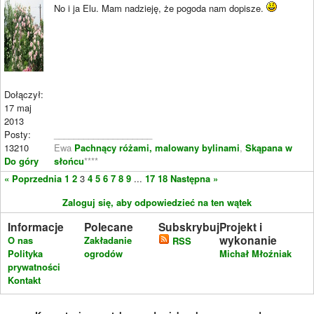
No i ja Elu. Mam nadzieję, że pogoda nam dopisze.
Dołączył:
17 maj
2013
Posty:
____________________
13210
Ewa
Pachnący różami, malowany bylinami
,
Skąpana w
Do góry
słońcu
****
« Poprzednia
1
2
3
4
5
6
7
8
9
...
17
18
Następna »
Zaloguj się, aby odpowiedzieć na ten wątek
Informacje
Polecane
Subskrybuj
Projekt i
wykonanie
O nas
Zakładanie
RSS
Polityka
ogrodów
Michał Młoźniak
prywatności
Kontakt