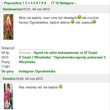
« Poprzednia
1
2
3
4
5
6
7
8
9
...
17
18
Następna »
Gardenarium
15:31, 04 cze 2013
Mnie nie będzie, mam inne też obowiązki
ale czyńcie
honory Ogrodowiska, będzie dobrze.
Jak zawsze
Dołączył:
____________________
09 lip
Danusia -
Ogród nie tylko bukszpanowy cz.III
*
Część
2010
II
*
Część I
*
Wizytówka
***
Ogrodowisko-ogrody pokazowe
*
2
Posty:
Wizytówka
77381
Do góry
Instagram Ogrodowiska
Kondzio
16:20, 04 cze 2013
Nas niestety też nie będzie