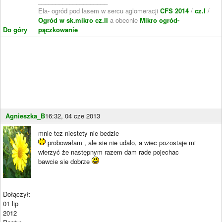
____________________
Ela- ogród pod lasem w sercu aglomeracji
CFS 2014
/
cz.I
/
Ogród w sk.mikro cz.II
a obecnie
Mikro ogród-
Do góry
pączkowanie
Agnieszka_B
16:32, 04 cze 2013
mnie tez niestety nie bedzie
probowałam , ale sie nie udalo, a wiec pozostaje mi
wierzyć że następnym razem dam rade pojechac
bawcie sie dobrze
Dołączył:
01 lip
2012