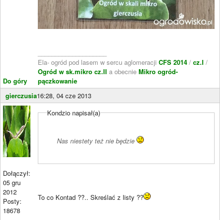
____________________
Ela- ogród pod lasem w sercu aglomeracji
CFS 2014
/
cz.I
/
Ogród w sk.mikro cz.II
a obecnie
Mikro ogród-
Do góry
pączkowanie
gierczusia
16:28, 04 cze 2013
Kondzio napisał(a)
Nas niestety też nie będzie
Dołączył:
05 gru
2012
To co Kontad ??.. Skreślać z listy ??
Posty:
18678