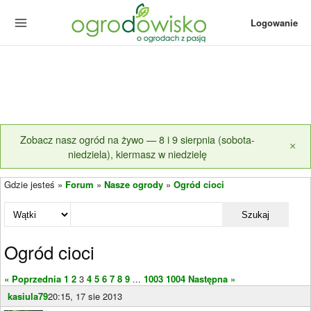
Logowanie
Zobacz nasz ogród na żywo — 8 i 9 sierpnia (sobota-
×
niedziela), kiermasz w niedzielę
Gdzie jesteś »
Forum
»
Nasze ogrody
»
Ogród cioci
Szukaj
Ogród cioci
« Poprzednia
1
2
3
4
5
6
7
8
9
...
1003
1004
Następna »
kasiula79
20:15, 17 sie 2013