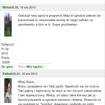
Mirka
08:28, 18 sie 2013
Gratuluje twoj ogrod w programie Maja w ogrodzie pieknie sie
prezentowal to niesamowite wcoraj do niego trafilam na
ogrodowisku a dzis w tv. Super pozdrawiam
Dołączył:
01 lip
2012
Posty:
12329
____________________
Do góry
Mirka
Mój ogród )
Katkak
08:40, 18 sie 2013
Witaj Gosia,
Boziu, przepiękny ten Twój ogród. Napatrzeć się nie można.
Taki piękny i tajemniczy bo dużo w nim różnych zakamarków.
I taki dopieszczony. Widzę, że lubisz takie klimaty jak ja -
wykorzystywanie w ogrodzie kamienia i drewna. Strasznie mi
się podobają te :"korytka" drewniane i podpórki do roślin,