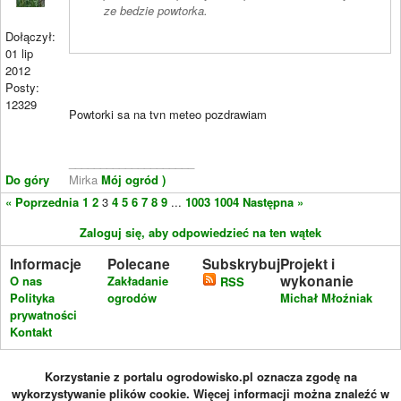
ze bedzie powtorka.
Dołączył:
01 lip
2012
Posty:
12329
Powtorki sa na tvn meteo pozdrawiam
____________________
Do góry
Mirka
Mój ogród )
« Poprzednia
1
2
3
4
5
6
7
8
9
...
1003
1004
Następna »
Zaloguj się, aby odpowiedzieć na ten wątek
Informacje
Polecane
Subskrybuj
Projekt i
wykonanie
O nas
Zakładanie
RSS
Polityka
ogrodów
Michał Młoźniak
prywatności
Kontakt
Korzystanie z portalu ogrodowisko.pl oznacza zgodę na
wykorzystywanie plików cookie. Więcej informacji można znaleźć w