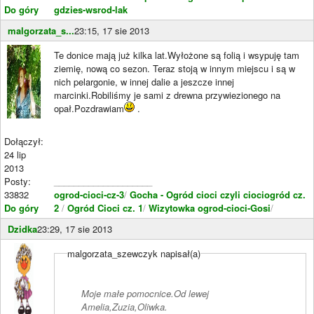
Do góry
gdzies-wsrod-lak
malgorzata_s...
23:15, 17 sie 2013
Te donice mają już kilka lat.Wyłożone są folią i wsypuję tam
ziemię, nową co sezon. Teraz stoją w innym miejscu i są w
nich pelargonie, w innej dalie a jeszcze innej
marcinki.Robiliśmy je sami z drewna przywiezionego na
opał.Pozdrawiam
.
Dołączył:
24 lip
2013
Posty:
____________________
33832
ogrod-cioci-cz-3
/
Gocha - Ogród cioci czyli ciociogród cz.
Do góry
2
/
Ogród Cioci cz. 1
/
Wizytowka ogrod-cioci-Gosi
/
Dzidka
23:29, 17 sie 2013
malgorzata_szewczyk napisał(a)
Moje małe pomocnice.Od lewej
Amelia,Zuzia,Oliwka.