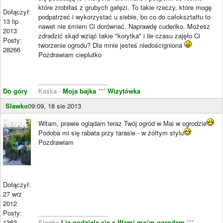
które zrobiłaś z grubych gałęzi. To takie rzeczy, które mogę
Dołączył:
podpatrzeć i wykorzystać u siebie, bo co do całokształtu to
13 lip
nawet nie śmiem Ci dorównać. Naprawdę cudeńko. Możesz
2013
zdradzić skąd wziąć takie "korytka" i ile czasu zajęło Ci
Posty:
tworzenie ogrodu? Dla mnie jesteś niedościgniona
28266
Pozdrawiam cieplutko
____________________
Do góry
Kaśka -
Moja bajka
***
Wizytówka
Slawko
09:09, 18 sie 2013
Witam, prawie oglądam teraz Twój ogród w Mai w ogrodzie
Podoba mi się rabata przy tarasie - w żółtym stylu
Pozdrawiam
Dołączył:
27 wrz
2012
Posty:
____________________
1363
Slawko
I ja podzielę się z Wami moim ogrodem
***