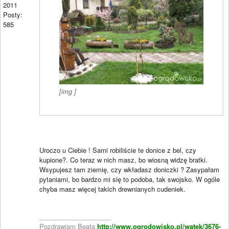
2011
Posty:
585
[img ]
Uroczo u Ciebie ! Sami robiliście te donice z bel, czy
kupione?. Co teraz w nich masz, bo wiosną widzę bratki.
Wsypujesz tam ziemię, czy wkładasz doniczki ? Zasypałam
pytaniami, bo bardzo mi się to podoba, tak swojsko. W ogóle
chyba masz więcej takich drewnianych cudeniek.
____________________
Pozdrawiam Beata
http://www.ogrodowisko.pl/watek/3676-