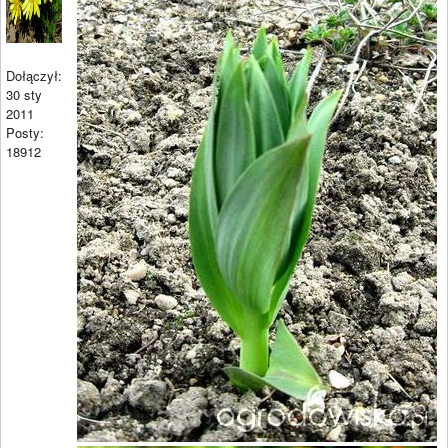
Dołączył:
30 sty
2011
Posty:
18912