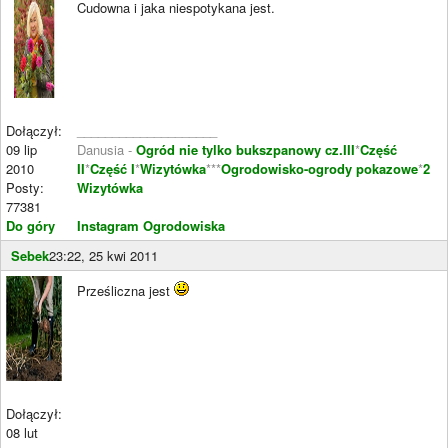
Cudowna i jaka niespotykana jest.
Dołączył:
____________________
09 lip
Danusia -
Ogród nie tylko bukszpanowy cz.III
*
Część
2010
II
*
Część I
*
Wizytówka
***
Ogrodowisko-ogrody pokazowe
*
2
Posty:
Wizytówka
77381
Do góry
Instagram Ogrodowiska
Sebek
23:22, 25 kwi 2011
Prześliczna jest
Dołączył:
08 lut