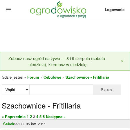
Logowanie
Zobacz nasz ogród na żywo — 8 i 9 sierpnia (sobota-
×
niedziela), kiermasz w niedzielę
Gdzie jesteś »
Forum
»
Cebulowe
»
Szachownice - Fritillaria
Szukaj
Szachownice - Fritillaria
« Poprzednia
1
2
3
4
5
6
Następna »
Sebek
22:00, 05 kwi 2011