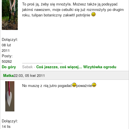
To proś ją, żeby się mnożyła. Możesz także ją podsypać
jakimś nawozem, moje cebulki się już rozmnożyły po drugim
roku, tulipan botaniczny zakwitł potrójnie
Dołączył:
08 lut
2011
Posty:
50262
____________________
Do góry
Sebek -
Coś jeszcze, coś więcej...
Wizytówka ogrodu
Matka
22:03, 05 kwi 2011
No muszę z nią jutro pogadać
poważnie
Dołączył:
14 lis