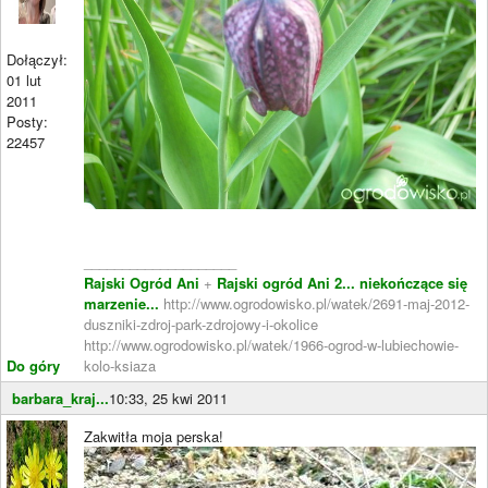
Dołączył:
01 lut
2011
Posty:
22457
____________________
Rajski Ogród Ani
+
Rajski ogród Ani 2... niekończące się
marzenie...
http://www.ogrodowisko.pl/watek/2691-maj-2012-
duszniki-zdroj-park-zdrojowy-i-okolice
http://www.ogrodowisko.pl/watek/1966-ogrod-w-lubiechowie-
Do góry
kolo-ksiaza
barbara_kraj...
10:33, 25 kwi 2011
Zakwitła moja perska!