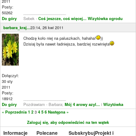
2011
Posty:
50262
____________________
Do góry
Sebek -
Coś jeszcze, coś więcej...
Wizytówka ogrodu
barbara_kraj...
23:14, 26 kwi 2011
Chodzę koło niej na paluszkach, hahaha!
))
Dzisiaj była nawet ładniejsza, bardziej rozwinięta
Dołączył:
30 sty
2011
Posty:
18912
____________________
Do góry
Pozdrawiam - Barbara;
Mój 4 arowy azyl...
i
Wizytówka
« Poprzednia
1
2
3
4
5
6
Następna »
Zaloguj się, aby odpowiedzieć na ten wątek
Informacje
Polecane
Subskrybuj
Projekt i