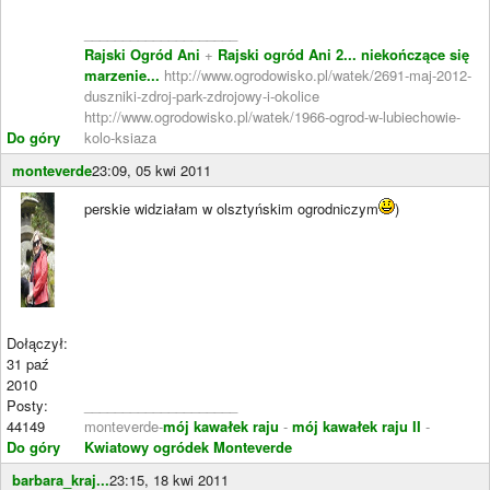
____________________
Rajski Ogród Ani
+
Rajski ogród Ani 2... niekończące się
marzenie...
http://www.ogrodowisko.pl/watek/2691-maj-2012-
duszniki-zdroj-park-zdrojowy-i-okolice
http://www.ogrodowisko.pl/watek/1966-ogrod-w-lubiechowie-
Do góry
kolo-ksiaza
monteverde
23:09, 05 kwi 2011
perskie widziałam w olsztyńskim ogrodniczym
)
Dołączył:
31 paź
2010
Posty:
____________________
44149
monteverde-
mój kawałek raju
-
mój kawałek raju II
-
Do góry
Kwiatowy ogródek Monteverde
barbara_kraj...
23:15, 18 kwi 2011