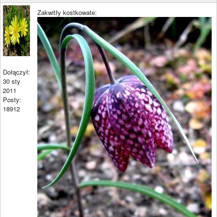
Zakwitły kostkowate:
Dołączył:
30 sty
2011
Posty:
18912