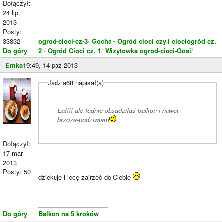
Dołączył:
24 lip
2013
Posty:
____________________
33832
ogrod-cioci-cz-3
/
Gocha - Ogród cioci czyli ciociogród cz.
Do góry
2
/
Ogród Cioci cz. 1
/
Wizytowka ogrod-cioci-Gosi
/
Emka
19:49, 14 paź 2013
Jadzia68 napisał(a)
Łał!!! ale ładnie obsadziłaś balkon i nawet
brzoza-podziwiam
Dołączył:
17 mar
2013
Posty: 50
dziekuję i lecę zajrzeć do Ciebie
____________________
Do góry
Balkon na 5 kroków