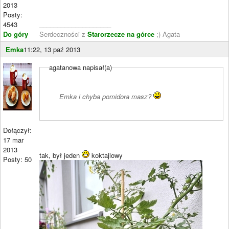
2013
Posty:
4543
____________________
Do góry
Serdeczności z
Starorzecze na górce
;) Agata
Emka
11:22, 13 paź 2013
agatanowa napisał(a)
Emka i chyba pomidora masz?
Dołączył:
17 mar
2013
tak, był jeden
koktajlowy
Posty: 50