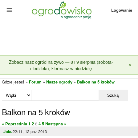
Logowanie
Zobacz nasz ogród na żywo — 8 i 9 sierpnia (sobota-
×
niedziela), kiermasz w niedzielę
Gdzie jesteś »
Forum
»
Nasze ogrody
»
Balkon na 5 kroków
Szukaj
Balkon na 5 kroków
« Poprzednia
1
2
3
4
5
Następna »
Joku
22:11, 12 paź 2013