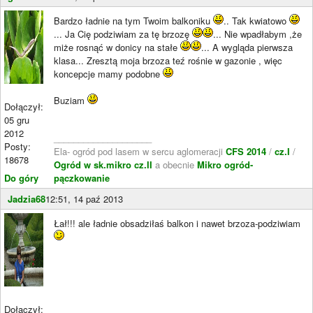
Bardzo ładnie na tym Twoim balkoniku
.. Tak kwiatowo
... Ja Cię podziwiam za tę brzozę
... Nie wpadłabym ,że
miże rosnąć w donicy na stałe
... A wygląda pierwsza
klasa... Zresztą moja brzoza teź rośnie w gazonie , więc
koncepcje mamy podobne
Buziam
Dołączył:
05 gru
2012
____________________
Posty:
Ela- ogród pod lasem w sercu aglomeracji
CFS 2014
/
cz.I
/
18678
Ogród w sk.mikro cz.II
a obecnie
Mikro ogród-
Do góry
pączkowanie
Jadzia68
12:51, 14 paź 2013
Łał!!! ale ładnie obsadziłaś balkon i nawet brzoza-podziwiam
Dołączył: