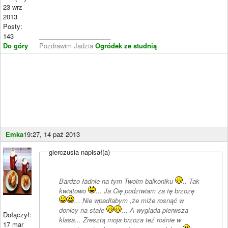
23 wrz
2013
Posty:
143
____________________
Do góry
Pozdrawim Jadzia
Ogródek ze studnią
Emka
19:27, 14 paź 2013
gierczusia napisał(a)
Bardzo ładnie na tym Twoim balkoniku
.. Tak
kwiatowo
... Ja Cię podziwiam za tę brzozę
... Nie wpadłabym ,że miże rosnąć w
donicy na stałe
... A wygląda pierwsza
Dołączył:
klasa... Zresztą moja brzoza teź rośnie w
17 mar