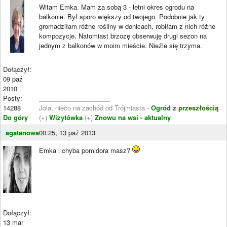
Witam Emka. Mam za sobą 3 - letni okres ogrodu na
balkonie. Był sporo większy od twojego. Podobnie jak ty
gromadziłam różne rośliny w donicach, robiłam z nich różne
kompozycje. Natomiast brzozę obserwuję drugi sezon na
jednym z balkonów w moim mieście. Nieźle się trzyma.
Dołączył:
09 paź
2010
Posty:
____________________
14288
Jola, nieco na zachód od Trójmiasta -
Ogród z przeszłością
Do góry
(+)
Wizytówka
(+)
Znowu na wsi - aktualny
agatanowa
00:25, 13 paź 2013
Emka i chyba pomidora masz?
Dołączył:
13 mar