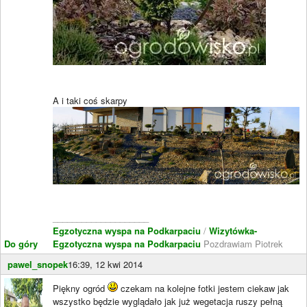
A i taki coś skarpy
____________________
Egzotyczna wyspa na Podkarpaciu
/
Wizytówka-
Do góry
Egzotyczna wyspa na Podkarpaciu
Pozdrawiam Piotrek
pawel_snopek
16:39, 12 kwi 2014
Piękny ogród
czekam na kolejne fotki jestem ciekaw jak
wszystko będzie wyglądało jak już wegetacja ruszy pełną