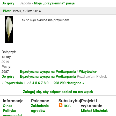
Do góry
Jagoda -
Moja „przyziemna” pasja
Piotr_
19:53, 12 kwi 2014
Tak to
tuja Danica
nie przycinam
Dołączył:
13 sty
2014
Posty:
____________________
2987
Egzotyczna wyspa na Podkarpaciu
/
Wizytówka-
Do góry
Egzotyczna wyspa na Podkarpaciu
Pozdrawiam Piotrek
« Poprzednia
1
2
3
4
5
6
7
8
9
...
298
299
Następna »
Zaloguj się, aby odpowiedzieć na ten wątek
Informacje
Polecane
Subskrybuj
Projekt i
wykonanie
O nas
Zakładanie
RSS
Polityka
ogrodów
Michał Młoźniak
prywatności