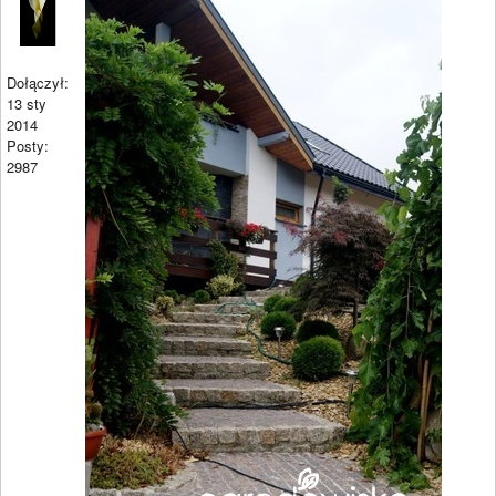
Dołączył:
13 sty
2014
Posty:
2987