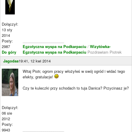
Dołączył:
13 sty
2014
Posty:
____________________
2987
Egzotyczna wyspa na Podkarpaciu
/
Wizytówka-
Do góry
Egzotyczna wyspa na Podkarpaciu
Pozdrawiam Piotrek
Jagodaa
19:41, 12 kwi 2014
Witaj Piotr, ogrom pracy włożyłeś w swój ogród i widać tego
efekty, gratulacje!
Czy te kuleczki przy schodach to tuja Danica? Przycinasz je?
Dołączył:
06 sie
2012
Posty:
9943
____________________