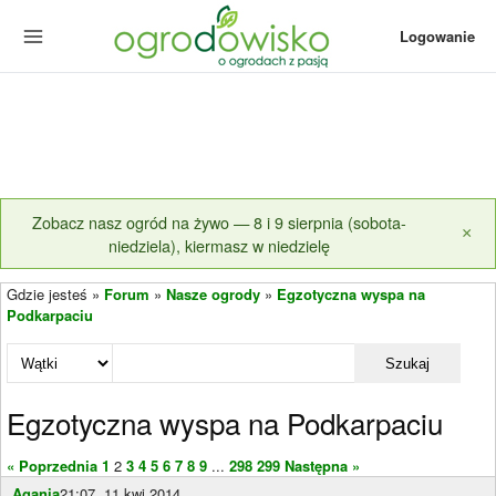
Logowanie
Zobacz nasz ogród na żywo — 8 i 9 sierpnia (sobota-
×
niedziela), kiermasz w niedzielę
Gdzie jesteś »
Forum
»
Nasze ogrody
»
Egzotyczna wyspa na
Podkarpaciu
Szukaj
Egzotyczna wyspa na Podkarpaciu
« Poprzednia
1
2
3
4
5
6
7
8
9
...
298
299
Następna »
Agania
21:07, 11 kwi 2014