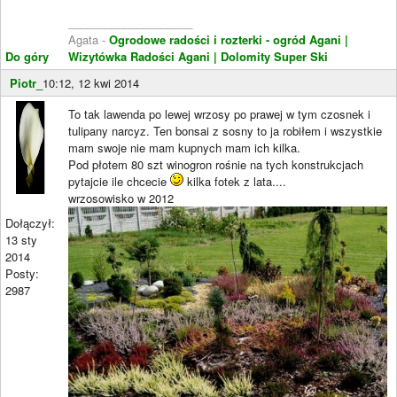
____________________
Agata -
Ogrodowe radości i rozterki - ogród Agani
|
Do góry
Wizytówka Radości Agani
| Dolomity Super Ski
Piotr_
10:12, 12 kwi 2014
To tak lawenda po lewej wrzosy po prawej w tym czosnek i
tulipany narcyz. Ten bonsai z sosny to ja robiłem i wszystkie
mam swoje nie mam kupnych mam ich kilka.
Pod płotem 80 szt winogron rośnie na tych konstrukcjach
pytajcie ile chcecie
kilka fotek z lata....
wrzosowisko w 2012
Dołączył:
13 sty
2014
Posty:
2987