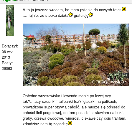
A to ja jeszcze wracam, bo mam pytania do nowych fotek
.....fajnie, że stopka działa
gratuluję
Dołączył:
06 wrz
2013
Posty:
26063
Obłędne wrzosowisko i lawenda rosnie po lewej czy
tak?....czy czosnki i tulipanki też? iglaczki na palikach,
prowadzone super ożywią całość, ale musze się odnieść do
całości linii pergolowej, co tam posadzisz stawiam na buki,
graby, drzewa owocowe, winorośl, ciekawe czy coiś trafiłam,
zdradzisz nam tą zagadkę