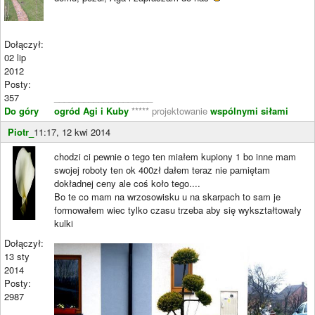
Dołączył:
02 lip
2012
Posty:
357
____________________
Do góry
ogród Agi i Kuby
***** projektowanie
wspólnymi siłami
Piotr_
11:17, 12 kwi 2014
chodzi ci pewnie o tego ten miałem kupiony 1 bo inne mam
swojej roboty ten ok 400zł dałem teraz nie pamiętam
dokładnej ceny ale coś koło tego....
Bo te co mam na wrzosowisku u na skarpach to sam je
formowałem wiec tylko czasu trzeba aby się wykształtowały
kulki
Dołączył:
13 sty
2014
Posty:
2987