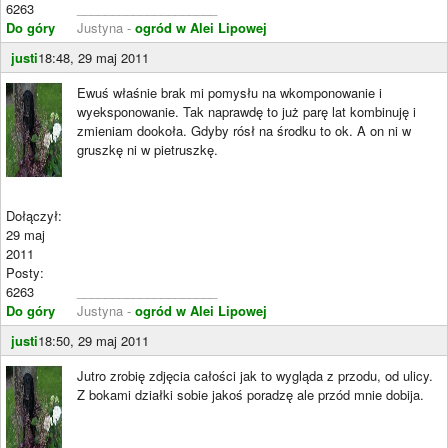
6263
____________________
Do góry
Justyna -
ogród w Alei Lipowej
justi
18:48, 29 maj 2011
Ewuś właśnie brak mi pomysłu na wkomponowanie i
wyeksponowanie. Tak naprawdę to już parę lat kombinuję i
zmieniam dookoła. Gdyby rósł na środku to ok. A on ni w
gruszkę ni w pietruszkę.
Dołączył:
29 maj
2011
Posty:
6263
____________________
Do góry
Justyna -
ogród w Alei Lipowej
justi
18:50, 29 maj 2011
Jutro zrobię zdjęcia całości jak to wygląda z przodu, od ulicy.
Z bokami działki sobie jakoś poradzę ale przód mnie dobija.