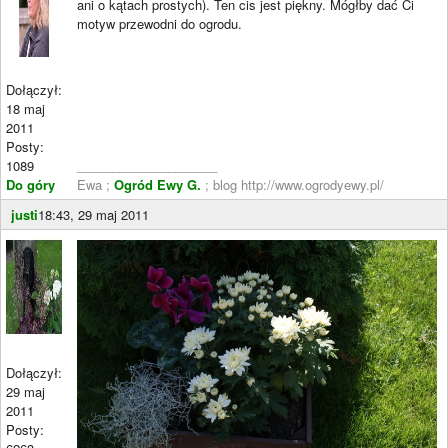
ani o kątach prostych). Ten cis jest piękny. Mógłby dać Ci
motyw przewodni do ogrodu.
Dołączył:
18 maj
2011
Posty:
1089
____________________
Do góry
Ewa ;
Ogród Ewy G.
; blog http://www.ogrodyewy.pl/
justi
18:43, 29 maj 2011
Dołączył:
29 maj
2011
Posty: