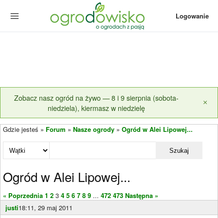
Logowanie
Zobacz nasz ogród na żywo — 8 i 9 sierpnia (sobota-
×
niedziela), kiermasz w niedzielę
Gdzie jesteś »
Forum
»
Nasze ogrody
»
Ogród w Alei Lipowej...
Szukaj
Ogród w Alei Lipowej...
« Poprzednia
1
2
3
4
5
6
7
8
9
...
472
473
Następna »
justi
18:11, 29 maj 2011