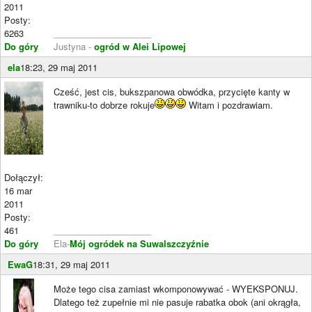
2011
Posty:
6263
____________________
Do góry
Justyna -
ogród w Alei Lipowej
ela
18:23, 29 maj 2011
Cześć, jest cis, bukszpanowa obwódka, przycięte kanty w
trawniku-to dobrze rokuje
Witam i pozdrawiam.
Dołączył:
16 mar
2011
Posty:
461
____________________
Do góry
Ela-
Mój ogródek na Suwalszczyźnie
EwaG
18:31, 29 maj 2011
Może tego cisa zamiast wkomponowywać - WYEKSPONUJ.
Dlatego też zupełnie mi nie pasuje rabatka obok (ani okrągła,