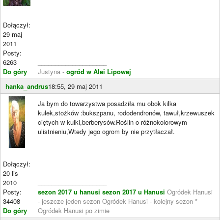
Dołączył:
29 maj
2011
Posty:
6263
____________________
Do góry
Justyna -
ogród w Alei Lipowej
hanka_andrus
18:55, 29 maj 2011
Ja bym do towarzystwa posadziła mu obok kilka
kulek,stożków :bukszpanu, rododendronów, tawuł,krzewuszek
ciętych w kulki,berberysów.Roślin o różnokolorowym
ulistnieniu,Wtedy jego ogrom by nie przytłaczał.
Dołączył:
20 lis
2010
____________________
Posty:
sezon 2017 u hanusi
sezon 2017 u Hanusi
Ogródek Hanusi
34408
- jeszcze jeden sezon Ogródek Hanusi - kolejny sezon *
Do góry
Ogródek Hanusi po zimie