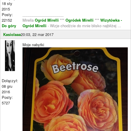
18 sty
2015
Posty:
____________________
22152
Mirella
Ogród Mirelli
***
Ogródek Mirelli
***
Wizytówka -
Do góry
Ogród Mirelli
- Wizje chodźcie do mnie blisko najbliżej ...
Kasiolaaa
20:03, 22 mar 2017
Moje nabytki
Dołączył:
08 gru
2016
Posty:
5727