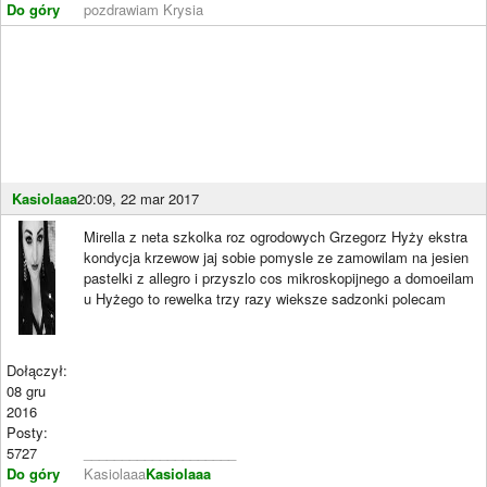
Do góry
pozdrawiam Krysia
Kasiolaaa
20:09, 22 mar 2017
Mirella z neta szkolka roz ogrodowych Grzegorz Hyży ekstra
kondycja krzewow jaj sobie pomysle ze zamowilam na jesien
pastelki z allegro i przyszlo cos mikroskopijnego a domoeilam
u Hyżego to rewelka trzy razy wieksze sadzonki polecam
Dołączył:
08 gru
2016
Posty:
5727
____________________
Do góry
Kasiolaaa
Kasiolaaa