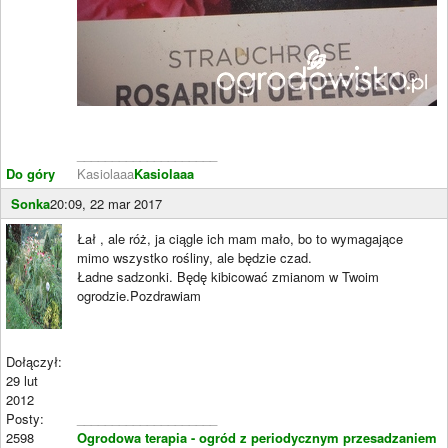
____________________
Do góry
Kasiolaaa
Kasiolaaa
Sonka
20:09, 22 mar 2017
Łał , ale róż, ja ciągle ich mam mało, bo to wymagające
mimo wszystko rośliny, ale będzie czad.
Ładne sadzonki. Będę kibicować zmianom w Twoim
ogrodzie.Pozdrawiam
Dołączył:
29 lut
2012
Posty:
____________________
2598
Ogrodowa terapia - ogród z periodycznym przesadzaniem