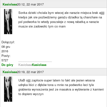
Kasiolaaa
20:12, 22 mar 2017
Sonka dzieki chciala bym wiecej ale narazie miejsca brak ajjjjj
kiedys jak sie pozbedziemy garażu dziadka tą chanchare na
pol podworka to wtedy poszaleje z nową rabatką a narazie
musze sie zadowolic tym co mam
Dołączył:
08 gru
2016
Posty:
5727
____________________
Do góry
Kasiolaaa
Kasiolaaa
Kasiolaaa
20:19, 22 mar 2017
UlaB ojjjj zapłocie super latem to fakt ale jesien wiosna
udręka liści z ďębów tona u mnie na podworko leci tyle
grabienia wynoszenia jest ze masakra a wybieranie z kamieni
to dopiero wyczyn