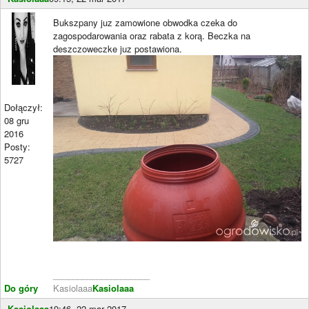
Bukszpany juz zamowione obwodka czeka do
zagospodarowania oraz rabata z korą. Beczka na
deszczoweczke juz postawiona.
Dołączył:
08 gru
2016
Posty:
5727
____________________
Do góry
Kasiolaaa
Kasiolaaa
Kasiolaaa
19:46, 22 mar 2017