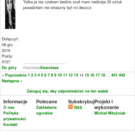
Yolka ja tez czekam bedzie szał mam nadzieje 25 sztuk
posadzilam nie straszny był mi deszcz
Dołączył:
08 gru
2016
Posty:
5727
____________________
Do góry
Kasiolaaa
Kasiolaaa
« Poprzednia
1
2
3
4
5
6
7
8
9
10
11
12
13
14
15
16
17
18
...
441
442
Następna »
Zaloguj się, aby odpowiedzieć na ten wątek
Informacje
Polecane
Subskrybuj
Projekt i
wykonanie
O nas
Zakładanie
RSS
Polityka
ogrodów
Michał Młoźniak
prywatności
Kontakt