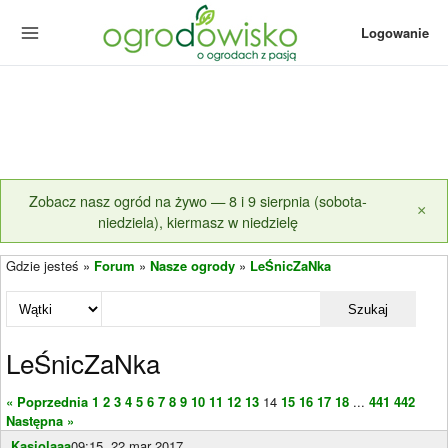
Logowanie
Zobacz nasz ogród na żywo — 8 i 9 sierpnia (sobota-
×
niedziela), kiermasz w niedzielę
Gdzie jesteś »
Forum
»
Nasze ogrody
»
LeŚnicZaNka
Szukaj
LeŚnicZaNka
« Poprzednia
1
2
3
4
5
6
7
8
9
10
11
12
13
14
15
16
17
18
...
441
442
Następna »
Kasiolaaa
09:15, 22 mar 2017