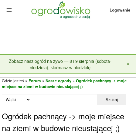
Logowanie
Zobacz nasz ogród na żywo — 8 i 9 sierpnia (sobota-
×
niedziela), kiermasz w niedzielę
Gdzie jesteś »
Forum
»
Nasze ogrody
»
Ogródek pachnący -> moje
miejsce na ziemi w budowie nieustającej ;)
Szukaj
Ogródek pachnący -> moje miejsce
na ziemi w budowie nieustającej ;)