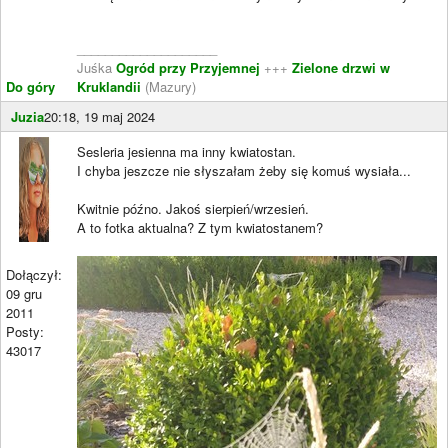
____________________
Juśka
Ogród przy Przyjemnej
+++
Zielone drzwi w
Do góry
Kruklandii
(Mazury)
Juzia
20:18, 19 maj 2024
Sesleria jesienna ma inny kwiatostan.
I chyba jeszcze nie słyszałam żeby się komuś wysiała...
Kwitnie późno. Jakoś sierpień/wrzesień.
A to fotka aktualna? Z tym kwiatostanem?
Dołączył:
09 gru
2011
Posty:
43017