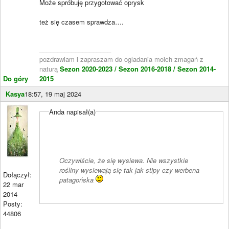
Może spróbuję przygotować oprysk
też się czasem sprawdza….
____________________
pozdrawiam i zapraszam do ogladania moich zmagań z
naturą
Sezon 2020-2023 /
Sezon 2016-2018 /
Sezon 2014-
Do góry
2015
Kasya
18:57, 19 maj 2024
Anda napisał(a)
Oczywiście, że się wysiewa. Nie wszystkie
rośliny wysiewają się tak jak stipy czy werbena
Dołączył:
patagońska
22 mar
2014
Posty:
44806