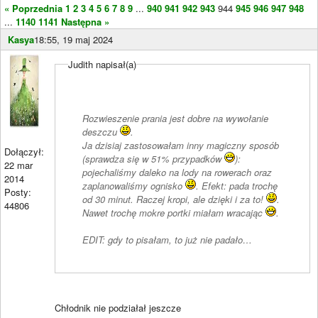
« Poprzednia
1
2
3
4
5
6
7
8
9
...
940
941
942
943
944
945
946
947
948
...
1140
1141
Następna »
Kasya
18:55, 19 maj 2024
Judith napisał(a)
Rozwieszenie prania jest dobre na wywołanie
deszczu
.
Ja dzisiaj zastosowałam inny magiczny sposób
Dołączył:
(sprawdza się w 51% przypadków
):
22 mar
pojechaliśmy daleko na lody na rowerach oraz
2014
zaplanowaliśmy ognisko
. Efekt: pada trochę
Posty:
od 30 minut. Raczej kropi, ale dzięki i za to!
.
44806
Nawet trochę mokre portki miałam wracając
.
EDIT: gdy to pisałam, to już nie padało…
Chłodnik nie podziałał jeszcze