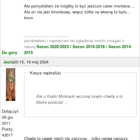
Ale pomyślałam że mógłby to być jeszcze carex montana….
Ale on nie jest limonkowy, wręcz żółte na wiosnę to było…
hmm
____________________
pozdrawiam i zapraszam do ogladania moich zmagań z
naturą
Sezon 2020-2023 /
Sezon 2016-2018 /
Sezon 2014-
Do góry
2015
Juzia
20:15, 19 maj 2024
Kasya napisał(a)
Ale u Kaśki Mrokaski wczoraj lunęło chwilę a to
blisko przecież …
Dołączył:
09 gru
2011
Posty:
43017
Chwilę to nawet niech nie zaczyna... tylko nerwa naruszy.