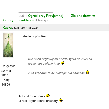
____________________
Juśka
Ogród przy Przyjemnej
+++
Zielone drzwi w
Do góry
Kruklandii
(Mazury)
Kasya
08:33, 20 maj 2024
Juzia napisał(a)
Nie o ten brązowy mi chodzi tylko na lewo od
niego jest zielony kłos
Dołączył:
22 mar
A to brązowe to do niczego nie podobne
2014
Posty:
44806
A to od innej trawy
U niektórych rosną chwasty