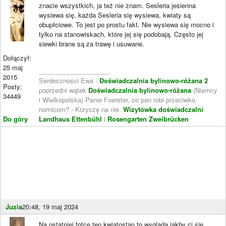
znacie wszystkich, ja też nie znam. Sesleria jesienna
wysiewa się, każda Sesleria się wysiewa, kwiaty są
obupłciowe. To jest po prostu fakt. Nie wysiewa się mocno i
tylko na stanowiskach, które jej się podobają. Często jej
siewki brane są za trawę i usuwane.
Dołączył:
25 maj
____________________
2015
Serdeczności Ewa -
Doświadczalnia bylinowo-różana 2
Posty:
poprzedni wątek
Doświadczalnia bylinowo-różana
(Niemcy
34449
i Wielkopolska) Panie Foerster, co pan robi przeciwko
nornicom? - Krzyczę na nie.
Wizytówka doświadczalni
Do góry
Landhaus Ettenbühl
i
Rosengarten Zweibrücken
Juzia
20:48, 19 maj 2024
Na ostatniej fotce ten kwiatostan to wygląda jakby ci się