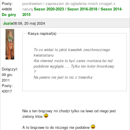
Posty:
pozdrawiam i zapraszam do ogladania moich zmagań z
44806
naturą
Sezon 2020-2023 /
Sezon 2016-2018 /
Sezon 2014-
Do góry
2015
Juzia
08:09, 20 maj 2024
Kasya napisał(a)
To co widać to jakiś kawałek zeszłorocznego
kwiatostanu
Ale również może to być carex montana bo też
podobnie wygląda …. Tylko ten kolor limonkowy
Dołączył:
?
09 gru
Na pewno nie jest to nic z trawnika
2011
Posty:
43017
Nie o ten brązowy mi chodzi tylko na lewo od niego jest
zielony kłos
A to brązowe to do niczego nie podobne