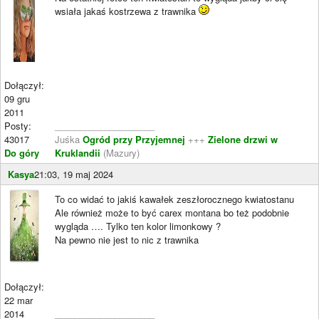
wsiała jakaś kostrzewa z trawnika
Dołączył:
09 gru
2011
Posty:
____________________
43017
Juśka
Ogród przy Przyjemnej
+++
Zielone drzwi w
Do góry
Kruklandii
(Mazury)
Kasya
21:03, 19 maj 2024
To co widać to jakiś kawałek zeszłorocznego kwiatostanu
Ale również może to być carex montana bo też podobnie
wygląda …. Tylko ten kolor limonkowy ?
Na pewno nie jest to nic z trawnika
Dołączył:
22 mar
2014
____________________