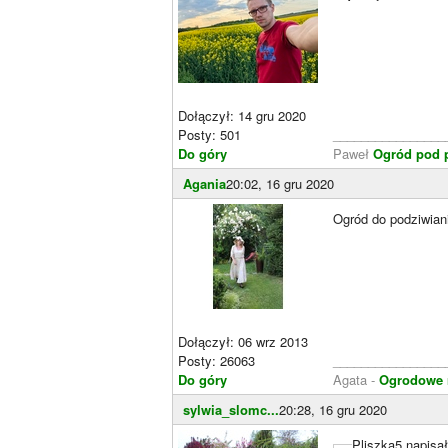
Dołączył: 14 gru 2020
Posty: 501
________________
Do góry
Paweł
Ogród pod p
Agania
20:02, 16 gru 2020
Ogród do podziwiani
Dołączył: 06 wrz 2013
Posty: 26063
________________
Do góry
Agata -
Ogrodowe ra
sylwia_slomc...
20:28, 16 gru 2020
Pliszka5 napisał