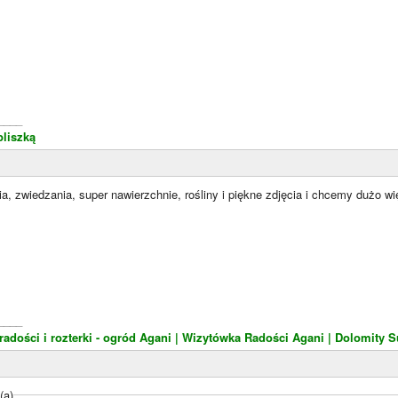
____
liszką
a, zwiedzania, super nawierzchnie, rośliny i piękne zdjęcia i chcemy dużo wi
____
dości i rozterki - ogród Agani
| Wizytówka Radości Agani
| Dolomity S
(a)