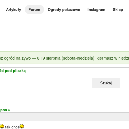
Artykuły
Forum
Ogrody pokazowe
Instagram
Sklep
z ogród na żywo — 8 i 9 sierpnia (sobota-niedziela), kiermasz w niedzi
ód pod pliszką
Szukaj
ępna »
tak chce