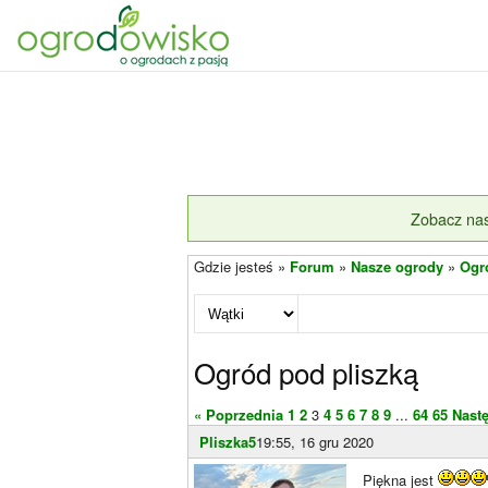
Zobacz nas
Gdzie jesteś »
Forum
»
Nasze ogrody
»
Ogr
Ogród pod pliszką
« Poprzednia
1
2
3
4
5
6
7
8
9
...
64
65
Nast
Pliszka5
19:55, 16 gru 2020
Piękna jest