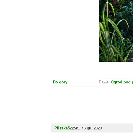
________________
Do góry
Paweł
Ogród pod p
Pliszka5
22:43, 16 gru 2020