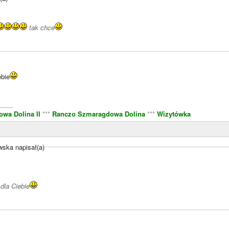
tak chce
ebie
____
wa Dolina II
***
Ranczo Szmaragdowa Dolina
***
Wizytówka
ska napisał(a)
 dla Ciebie