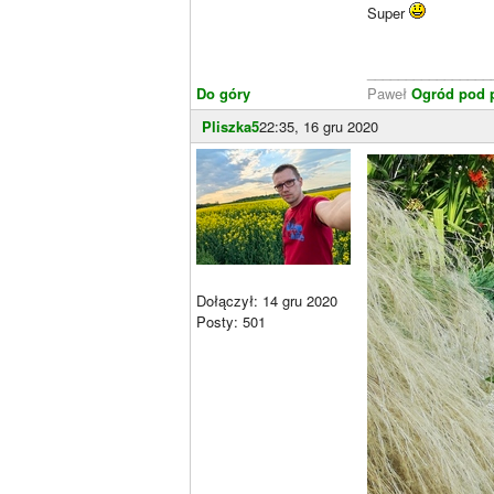
Super
________________
Do góry
Paweł
Ogród pod p
Pliszka5
22:35, 16 gru 2020
Dołączył: 14 gru 2020
Posty: 501