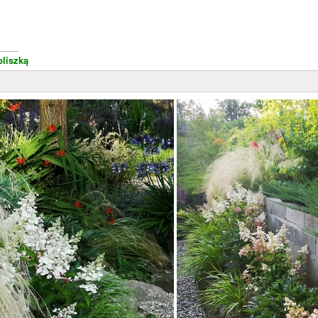
____
liszką