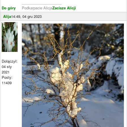
____________________
Do góry
Podkarpacie Alicja
Zacisze Alicji
Alija
14:49, 04 gru 2023
Dołączył:
04 sty
2021
Posty:
11439