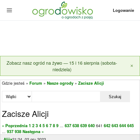
Logowanie
Zobacz nasz ogród na żywo — 15 i 16 sierpnia (sobota-
×
niedziela)
Gdzie jesteś »
Forum
»
Nasze ogrody
»
Zacisze Alicji
Szukaj
Zacisze Alicji
« Poprzednia
1
2
3
4
5
6
7
8
9
...
637
638
639
640
641
642
643
644
645
...
937
938
Następna »
Alija
21:24, 02 gru 2023