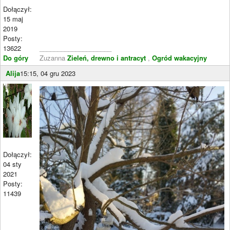
Dołączył:
15 maj
2019
Posty:
13622
____________________
Do góry
Zuzanna
Zieleń, drewno i antracyt
,
Ogród wakacyjny
Alija
15:15, 04 gru 2023
Dołączył:
04 sty
2021
Posty:
11439