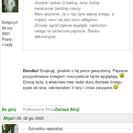
Grudniki ładnie Ci kwitną, teraz każdy
kwiatuszek bardziej cieszy.
Mam wrażenie, że u nas było więcej śniegu, a
między nami nie jest duża odległość.
Dołączył:
Zimowy ogród pięknie wygląda, zwróciłam
04 sty
uwagę na ośnieżone paprocie. Bardzo
2021
dekoracyjne.
Posty:
11439
Dorotko!
Dziękuję, grudniki o tej porze gwiazdorzą. Paprocie
przypudrowane śniegiem rzeczywiście fajnie wyglądają.
Dzisiaj była, a właściwie trwa nadal duża dostawa śniegu,
sypie od rana, odśnieżałam 3 razy i znów zasypane.
____________________
Do góry
Podkarpacie Alicja
Zacisze Alicji
Alija
21:35, 02 gru 2023
Sylvatika napisał(a)