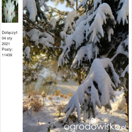
Dołączył:
04 sty
2021
Posty:
11439