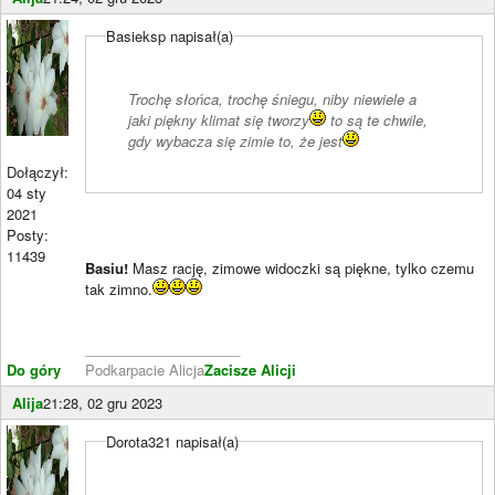
Basieksp napisał(a)
Trochę słońca, trochę śniegu, niby niewiele a
jaki piękny klimat się tworzy
to są te chwile,
gdy wybacza się zimie to, że jest
Dołączył:
04 sty
2021
Posty:
11439
Basiu!
Masz rację, zimowe widoczki są piękne, tylko czemu
tak zimno.
____________________
Do góry
Podkarpacie Alicja
Zacisze Alicji
Alija
21:28, 02 gru 2023
Dorota321 napisał(a)