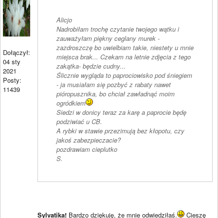
Alicjo
Nadrobiłam trochę czytanie twojego wątku i
zauważyłam piękny ceglany murek -
zazdroszczę bo uwielbiam takie, niestety u mnie
Dołączył:
miejsca brak... Czekam na letnie zdjęcia z tego
04 sty
zakątka- będzie cudny...
2021
Ślicznie wygląda to paprociowisko pod śniegiem
Posty:
- ja musiałam się pozbyć z rabaty nawet
11439
pióropusznika, bo chciał zawładnąć moim
ogródkiem
Siedzi w donicy teraz za karę a paprocie będę
podziwiać u CB.
A rybki w stawie przezimują bez kłopotu, czy
jakoś zabezpieczacie?
pozdrawiam cieplutko
S.
Sylvatika!
Bardzo dziękuję, że mnie odwiedziłaś.
Cieszę