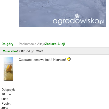
____________________
Do góry
Podkarpacie Alicja
Zacisze Alicji
Muszelka
17:07, 04 gru 2023
Cudowne, zimowe fotki! Kocham!
Dołączył:
16 mar
2016
Posty:
4859
____________________