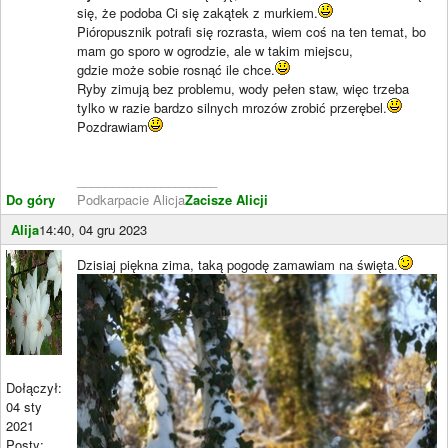
się, że podoba Ci się zakątek z murkiem.
Pióropusznik potrafi się rozrasta, wiem coś na ten temat, bo
mam go sporo w ogrodzie, ale w takim miejscu,
gdzie może sobie rosnąć ile chce.
Ryby zimują bez problemu, wody pełen staw, więc trzeba
tylko w razie bardzo silnych mrozów zrobić przerębel.
Pozdrawiam
____________________
Do góry
Podkarpacie Alicja
Zacisze Alicji
Alija
14:40, 04 gru 2023
Dzisiaj piękna zima, taką pogodę zamawiam na święta.
Dołączył:
04 sty
2021
Posty: