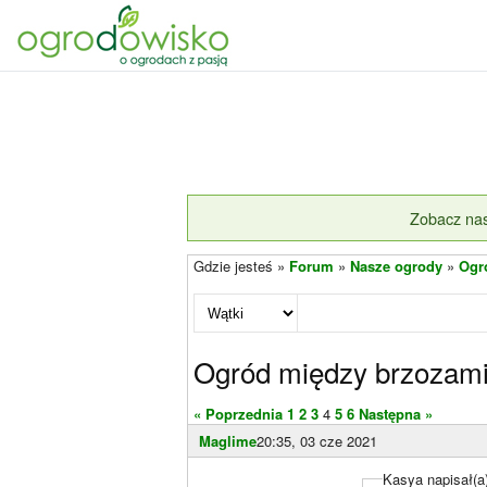
Zobacz nas
Gdzie jesteś »
Forum
»
Nasze ogrody
»
Ogr
Ogród między brzozami
« Poprzednia
1
2
3
4
5
6
Następna »
Maglime
20:35, 03 cze 2021
Kasya napisał(a