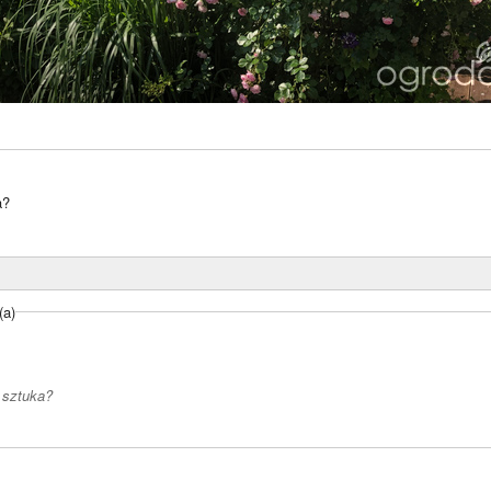
a?
(a)
a sztuka?