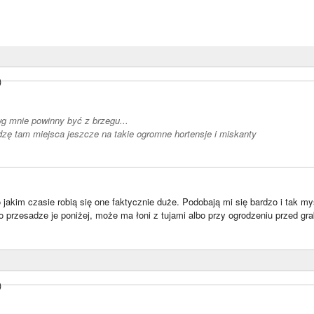
)
 mnie powinny być z brzegu...
dzę tam miejsca jeszcze na takie ogromne hortensje i miskanty
jakim czasie robią się one faktycznie duże. Podobają mi się bardzo i tak myś
o przesadze je poniżej, może ma łoni z tujami albo przy ogrodzeniu przed gr
)