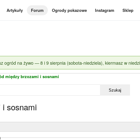
Artykuły
Forum
Ogrody pokazowe
Instagram
Sklep
z ogród na żywo — 8 i 9 sierpnia (sobota-niedziela), kiermasz w niedzi
ód między brzozami i sosnami
Szukaj
 i sosnami
)