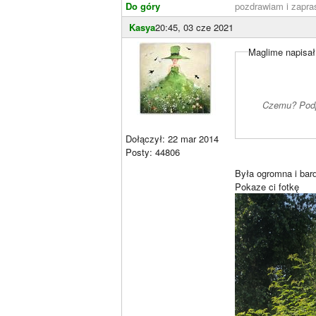
Do góry
pozdrawiam i zapr
Kasya
20:45, 03 cze 2021
Maglime napisał
Czemu? Podp
Dołączył: 22 mar 2014
Posty: 44806
Była ogromna i bard
Pokaze ci fotkę