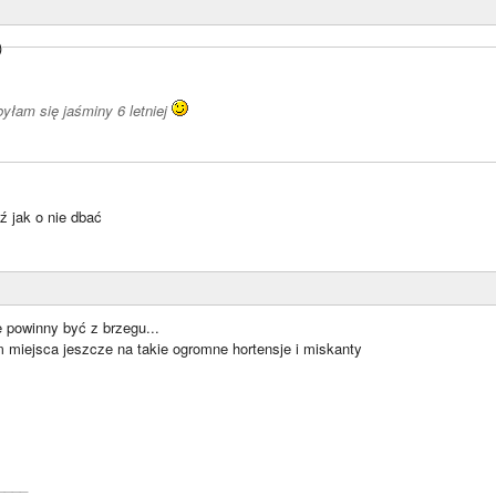
)
yłam się jaśminy 6 letniej
 jak o nie dbać
powinny być z brzegu...
m miejsca jeszcze na takie ogromne hortensje i miskanty
____