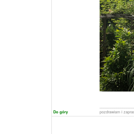
________________
Do góry
pozdrawiam i zapr