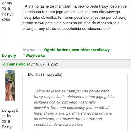
27 sty
. Alina no jasne że mam,tam na pewno beda trawy rozplenice
2019
i zebrinusa tez tam jego gdzies ulokuje,i coś okrywowego
Posty:
hosty jako obwódka.Ten teren podzielony jest na pół od lewej
4264
strony stawu patelnia sloneczna od rana do wieczora, a z
prawej strony stawu od popołudnia do wieczora cień.
____________________
Mazowsze -
Ogród hortensjowo różanecznikowy
Do góry
**
Wizytówka
olciamanolcia
17:16, 07 lis 2021
Monika83 napisał(a)
. Alina no jasne że mam,tam na pewno beda
trawy rozplenice i zebrinusa tez tam jego gdzies
ulokuje,i coś okrywowego hosty jako
obwódka.Ten teren podzielony jest na pół od
Dołączył:
lewej strony stawu patelnia sloneczna od rana
11 lis
do wieczora, a z prawej strony stawu od
2019
popołudnia do wieczora cień.
Posty: