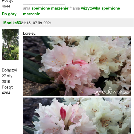
Posty:
____________________
4644
ania
spełnione marzenie
***ania
wizytówka spełnione
Do góry
marzenie
Monika83
21:15, 07 lis 2021
Loreley.
Dołączył:
27 sty
2019
Posty:
4264