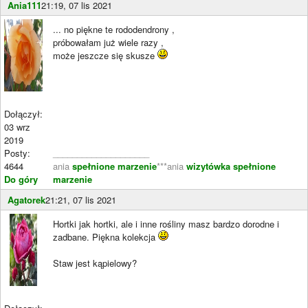
Ania111
21:19, 07 lis 2021
... no piękne te rododendrony ,
próbowałam już wiele razy ,
może jeszcze się skusze
Dołączył:
03 wrz
2019
Posty:
____________________
4644
ania
spełnione marzenie
***ania
wizytówka spełnione
Do góry
marzenie
Agatorek
21:21, 07 lis 2021
Hortki jak hortki, ale i inne rośliny masz bardzo dorodne i
zadbane. Piękna kolekcja
Staw jest kąpielowy?