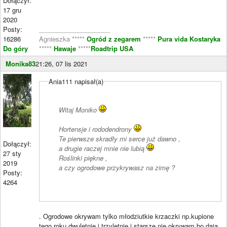
Dołączył:
17 gru
2020
Posty:
____________________
16286
Agnieszka *****
Ogród z zegarem
*****
Pura vida Kostaryka
Do góry
*****
Hawaje
*****
Roadtrip USA
Monika83
21:26, 07 lis 2021
Ania111 napisał(a)
Witaj Moniko
Hortensje i rododendrony
Te pierwsze skradły mi serce już dawno ,
Dołączył:
a drugie raczej mnie nie lubią
27 sty
Roślinki piękne ,
2019
a czy ogrodowe przykrywasz na zimę ?
Posty:
4264
. Ogrodowe okrywam tylko młodziutkie krzaczki np.kupione
tego roku,dwuletnie i trzyletnie i starsze nie okrywam bo dają