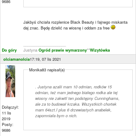
9686
Jakbyś chciała rozplenice Black Beauty i fajnego miskanta
daj znac. Będę dzielić na wiosnę i oddam za free
____________________
Do góry
Justyna
Ogród prawie wymarzony
**
Wizytówka
olciamanolcia
17:19, 07 lis 2021
Monika83 napisał(a)
. Justyna azalii mam 10 odmian, rodków 15
odmian, też mam jednego białego rodka ale tej
wiosny nie zakwitl ten podstępny Cunninghams,
ale za to budował krzaka. Wszystkich chortek
Dołączył:
mam 64szt.I plus 6 drzewiastych anabelek,
11 lis
zapomniała bym o nich.
2019
Posty:
9686