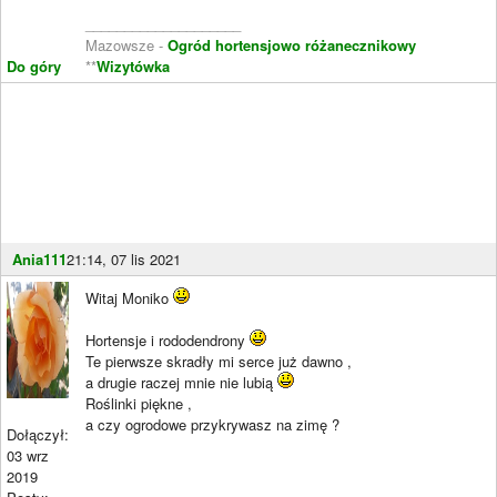
____________________
Mazowsze -
Ogród hortensjowo różanecznikowy
Do góry
**
Wizytówka
Ania111
21:14, 07 lis 2021
Witaj Moniko
Hortensje i rododendrony
Te pierwsze skradły mi serce już dawno ,
a drugie raczej mnie nie lubią
Roślinki piękne ,
a czy ogrodowe przykrywasz na zimę ?
Dołączył:
03 wrz
2019