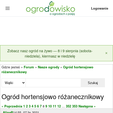
Logowanie
Zobacz nasz ogród na żywo — 8 i 9 sierpnia (sobota-
×
niedziela), kiermasz w niedzielę
Gdzie jesteś »
Forum
»
Nasze ogrody
»
Ogród hortensjowo
różanecznikowy
Szukaj
Ogród hortensjowo różanecznikowy
« Poprzednia
1
2
3
4
5
6
7
8
9
10
11
12
...
352
353
Następna »
AlinaP
14:55, 07 lis 2021