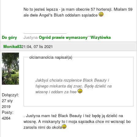
No to jesteś lepsza - ja mam obecnie 57 hortensji. Miałam 59
ale dwie Angel”s Blush oddałam sąsiadce
____________________
Do góry
Justyna
Ogród prawie wymarzony
**
Wizytówka
Monika83
21:04, 07 lis 2021
olciamanolcia napisał(a)
Jakbyś chciała rozplenice Black Beauty i
fajnego miskanta daj znac. Będę dzielić na
wiosnę i oddam za free
Dołączył:
27 sty
2019
Posty:
. Justyna mam też Black Beauty i też będę ją dzielić na
4264
wiosnę. A miskanyty to i moja sąsiadka chce mi wcisnąć bo
zarosła nimi do okoła