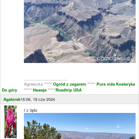
____________________
Agnieszka *****
Ogród z zegarem
*****
Pura vida Kostaryka
Do góry
*****
Hawaje
*****
Roadtrip USA
Agatorek
16:06, 18 cze 2024
I z lądu