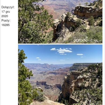
Dołączył:
17 gru
2020
Posty:
16285