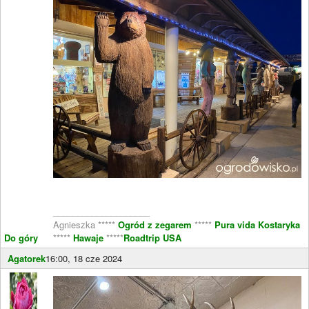
____________________
Agnieszka *****
Ogród z zegarem
*****
Pura vida Kostaryka
Do góry
*****
Hawaje
*****
Roadtrip USA
Agatorek
16:00, 18 cze 2024