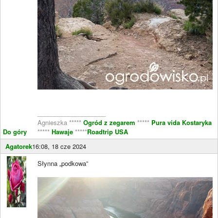
____________________
Agnieszka *****
Ogród z zegarem
*****
Pura vida Kostaryka
Do góry
*****
Hawaje
*****
Roadtrip USA
Agatorek
16:08, 18 cze 2024
Słynna „podkowa”