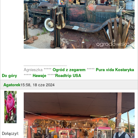
____________________
Agnieszka *****
Ogród z zegarem
*****
Pura vida Kostaryka
Do góry
*****
Hawaje
*****
Roadtrip USA
Agatorek
15:58, 18 cze 2024
Dołączył: