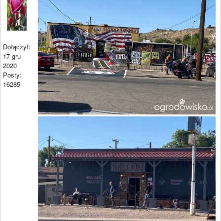
Dołączył:
17 gru
2020
Posty:
16285