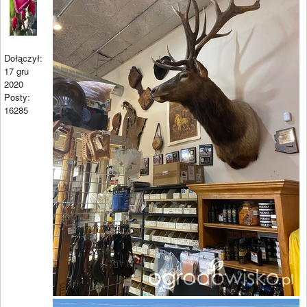
Dołączył:
17 gru
2020
Posty:
16285