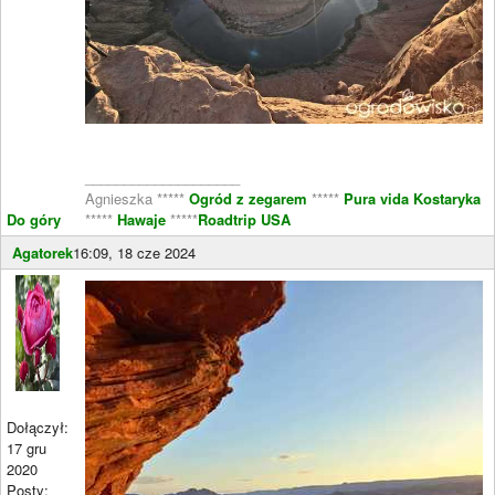
____________________
Agnieszka *****
Ogród z zegarem
*****
Pura vida Kostaryka
Do góry
*****
Hawaje
*****
Roadtrip USA
Agatorek
16:09, 18 cze 2024
Dołączył:
17 gru
2020
Posty: