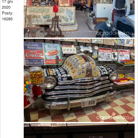
17 gru
2020
Posty:
16285