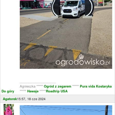
____________________
Agnieszka *****
Ogród z zegarem
*****
Pura vida Kostaryka
Do góry
*****
Hawaje
*****
Roadtrip USA
Agatorek
15:57, 18 cze 2024