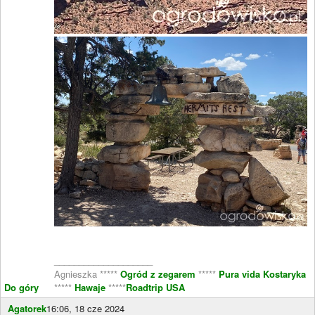
____________________
Agnieszka *****
Ogród z zegarem
*****
Pura vida Kostaryka
Do góry
*****
Hawaje
*****
Roadtrip USA
Agatorek
16:06, 18 cze 2024