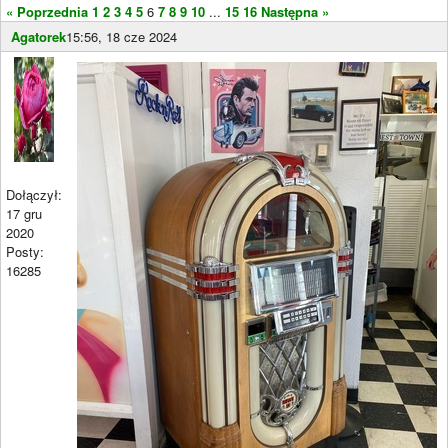
« Poprzednia
1
2
3
4
5
6
7
8
9
10
...
15
16
Następna »
Agatorek
15:56, 18 cze 2024
Dołączył:
17 gru
2020
Posty:
16285